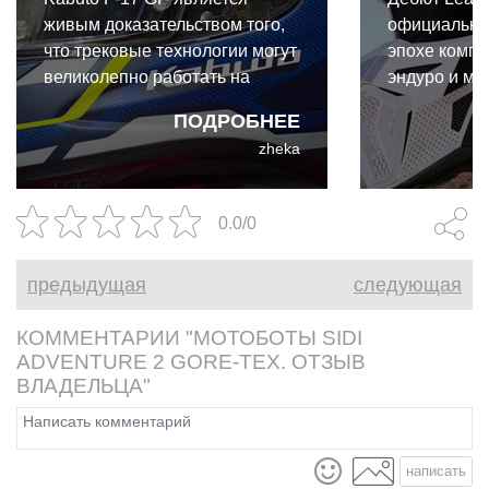
живым доказательством того,
официально
что трековые технологии могут
эпохе компр
великолепно работать на
эндуро и мо
улице. И даже для такого
экипировки.
ПОДРОБНЕЕ
райдера выходного дня, как я,
коллабораци
zheka
преимущества Kabuto F-17 GP
Cardo и Leat
абсолютно реальны и
собой первы
неоспоримы.
интегриров
0.0/0
коммуникац
разработан
предыдущая
следующая
бездорожья.
КОММЕНТАРИИ "МОТОБОТЫ SIDI
ADVENTURE 2 GORE-TEX. ОТЗЫВ
ВЛАДЕЛЬЦА"
написать