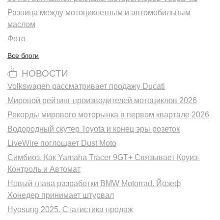
Разница между мотоциклетным и автомобильным
маслом
Фото
Все блоги
НОВОСТИ
Volkswagen рассматривает продажу Ducati
Мировой рейтинг производителей мотоциклов 2026
Рекорды мирового моторынка в первом квартале 2026
Водородный скутер Toyota и конец эры розеток
LiveWire поглощает Dust Moto
Симбиоз. Как Yamaha Tracer 9GT+ Связывает Круиз-
Контроль и Автомат
Новый глава разработки BMW Motorrad. Йозеф
Хонедер принимает штурвал
Hyosung 2025. Статистика продаж