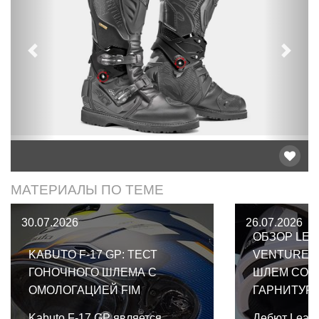
Предыдущий
След
МАТЕРИАЛЫ ПО ТЕМЕ
30.07.2026
26.07.2026
ОБЗОР LEA
KABUTO F-17 GP: ТЕСТ
VENTURE 2
ГОНОЧНОГО ШЛЕМА С
ШЛЕМ СО 
ОМОЛОГАЦИЕЙ FIM
ГАРНИТУР
Kabuto F-17 GP является
Дебют Leatt