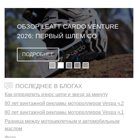
ОБЗОР LEATT CARDO VENTURE
2026: ПЕРВЫЙ ШЛЕМ СО
ВСТРОЕННОЙ ГАРНИТУРОЙ
ПОДРОБНЕЕ
ПОСЛЕДНЕЕ В БЛОГАХ
Как определить износ цепи и звезд за минуту
80 лет винтажной рекламы мотороллеров Vespa ч.2
80 лет винтажной рекламы мотороллеров Vespa ч.1
Разница между мотоциклетным и автомобильным
маслом
Фото