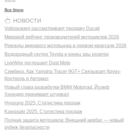
Все блоги
НОВОСТИ
Volkswagen рассматривает продажу Ducati
Мировой рейтинг производителей мотоциклов 2026
Рекорды мирового моторынка в первом квартале 2026
Водородный скутер Toyota и конец эры розеток
LiveWire поглощает Dust Moto
Симбиоз. Как Yamaha Tracer 9GT+ Связывает Круиз-
Контроль и Автомат
Новый глава разработки BMW Motorrad. Йозеф
Хонедер принимает штурвал
Hyosung 2025. Статистика продаж
Kawasaki 2025. Статистика продаж
Полная защита мотоцикла: Внешний аирбаг — новый
рубеж безопасности