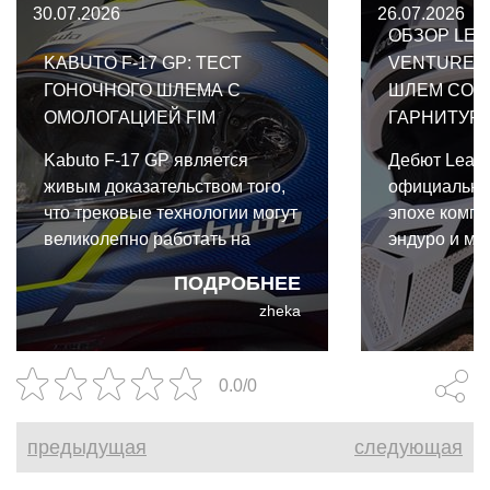
30.07.2026
26.07.2026
ОБЗОР LEA
KABUTO F-17 GP: ТЕСТ
VENTURE 2
ГОНОЧНОГО ШЛЕМА С
ШЛЕМ СО 
ОМОЛОГАЦИЕЙ FIM
ГАРНИТУР
Kabuto F-17 GP является
Дебют Leatt
живым доказательством того,
официально
что трековые технологии могут
эпохе компр
великолепно работать на
эндуро и мо
улице. И даже для такого
экипировки.
ПОДРОБНЕЕ
райдера выходного дня, как я,
коллабораци
zheka
преимущества Kabuto F-17 GP
Cardo и Leat
абсолютно реальны и
собой первы
неоспоримы.
интегриров
0.0/0
коммуникац
разработан
предыдущая
следующая
бездорожья.