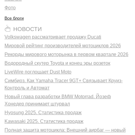
Фото
Все блоги
НОВОСТИ
Volkswagen рассматривает продажу Ducati
Мировой рейтинг производителей мотоциклов 2026
Рекорды мирового моторынка в первом квартале 2026
Водородный скутер Toyota и конец эры розеток
LiveWire поглощает Dust Moto
Симбиоз. Как Yamaha Tracer 9GT+ Связывает Круиз-
Контроль и Автомат
Новый глава разработки BMW Motorrad. Йозеф
Хонедер принимает штурвал
Hyosung 2025. Статистика продаж
Kawasaki 2025. Статистика продаж
Полная защита мотоцикла: Внешний аирбаг — новый