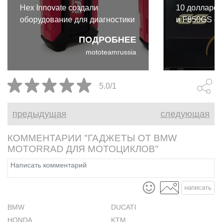
Hex Innovate создали
10 долларо
оборудование для диагностики
и F850GS ес
мотоциклов BMW нового
откидной по
ПОДРОБНЕЕ
поколения, для райдеров,
защитная п
mototeamrussia
которым можно управлять
TFT дисплее
дистанционно с помощью
750 GS.
ноутбука или смартфона.
5.0/1
предыдущая
следующая
КОММЕНТАРИИ "ГАДЖЕТЫ ОТ BMW
MOTORRAD ДЛЯ МОТОЦИКЛОВ"
написать
BMW
DUCATI
HONDA
KTM