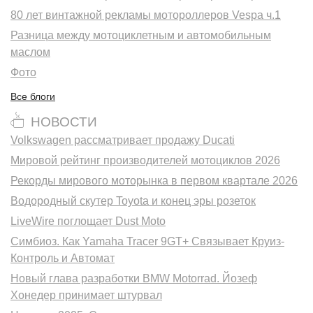
80 лет винтажной рекламы мотороллеров Vespa ч.1
Разница между мотоциклетным и автомобильным
маслом
Фото
Все блоги
НОВОСТИ
Volkswagen рассматривает продажу Ducati
Мировой рейтинг производителей мотоциклов 2026
Рекорды мирового моторынка в первом квартале 2026
Водородный скутер Toyota и конец эры розеток
LiveWire поглощает Dust Moto
Симбиоз. Как Yamaha Tracer 9GT+ Связывает Круиз-
Контроль и Автомат
Новый глава разработки BMW Motorrad. Йозеф
Хонедер принимает штурвал