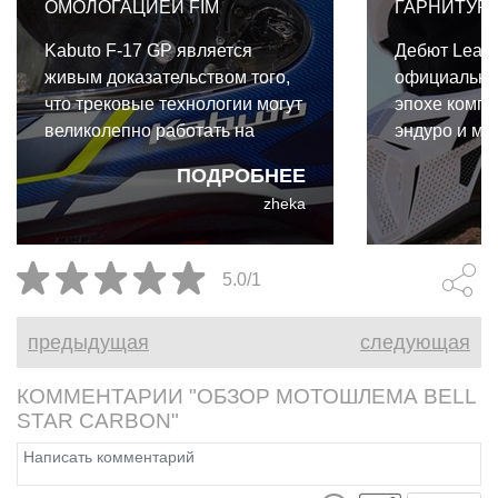
ОМОЛОГАЦИЕЙ FIM
ГАРНИТУР
Kabuto F-17 GP является
Дебют Leatt
живым доказательством того,
официально
что трековые технологии могут
эпохе компр
великолепно работать на
эндуро и мо
улице. И даже для такого
экипировки.
ПОДРОБНЕЕ
райдера выходного дня, как я,
коллабораци
zheka
преимущества Kabuto F-17 GP
Cardo и Leat
абсолютно реальны и
собой первы
неоспоримы.
интегриров
5.0/1
коммуникац
разработан
предыдущая
следующая
бездорожья.
КОММЕНТАРИИ "ОБЗОР МОТОШЛЕМА BELL
STAR CARBON"