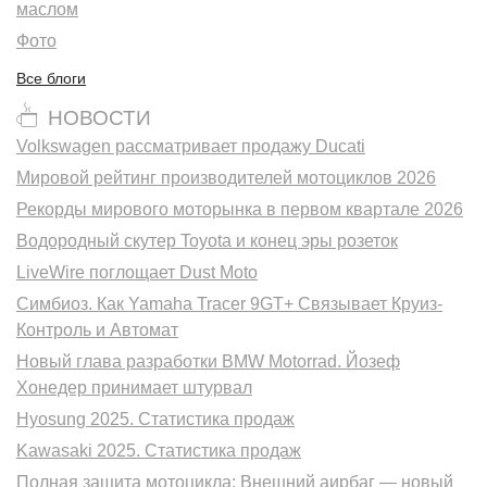
маслом
Фото
Все блоги
НОВОСТИ
Volkswagen рассматривает продажу Ducati
Мировой рейтинг производителей мотоциклов 2026
Рекорды мирового моторынка в первом квартале 2026
Водородный скутер Toyota и конец эры розеток
LiveWire поглощает Dust Moto
Симбиоз. Как Yamaha Tracer 9GT+ Связывает Круиз-
Контроль и Автомат
Новый глава разработки BMW Motorrad. Йозеф
Хонедер принимает штурвал
Hyosung 2025. Статистика продаж
Kawasaki 2025. Статистика продаж
Полная защита мотоцикла: Внешний аирбаг — новый