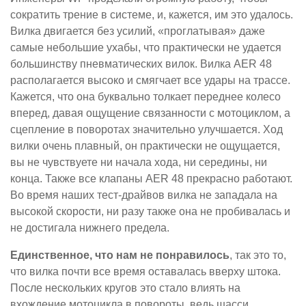
сократить трение в системе, и, кажется, им это удалось.
Вилка двигается без усилий, «проглатывая» даже
самые небольшие ухабы, что практически не удается
большинству пневматических вилок. Вилка AER 48
располагается высоко и смягчает все удары на трассе.
Кажется, что она буквально толкает переднее колесо
вперед, давая ощущение связанности с мотоциклом, а
сцепление в поворотах значительно улучшается. Ход
вилки очень плавный, он практически не ощущается,
вы не чувствуете ни начала хода, ни середины, ни
конца. Также все клапаны AER 48 прекрасно работают.
Во время наших тест-драйвов вилка не западала на
высокой скорости, ни разу также она не пробивалась и
не достигала нижнего предела.
Единственное, что нам не понравилось
, так это то,
что вилка почти все время оставалась вверху штока.
После нескольких кругов это стало влиять на
вхождение мотоцикла в повороты, ведь шасси