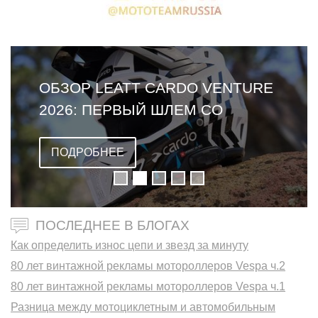
ОБЗОР LEATT CARDO VENTURE
2026: ПЕРВЫЙ ШЛЕМ СО
ВСТРОЕННОЙ ГАРНИТУРОЙ
ПОДРОБНЕЕ
ПОСЛЕДНЕЕ В БЛОГАХ
Как определить износ цепи и звезд за минуту
80 лет винтажной рекламы мотороллеров Vespa ч.2
80 лет винтажной рекламы мотороллеров Vespa ч.1
Разница между мотоциклетным и автомобильным