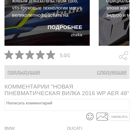
живым доказательством того,
официально
что трековые технологии могут
эпохе компр
великолепно работать на
эндуро и мо
улице. И даже для такого
экипировки.
ПОДРОБНЕЕ
райдера выходного дня, как я,
коллабораци
zheka
преимущества Kabuto F-17 GP
Cardo и Leat
абсолютно реальны и
собой первы
неоспоримы.
интегриров
5.0/1
коммуникац
разработан
предыдущая
следующая
бездорожья.
КОММЕНТАРИИ "НОВАЯ
ПНЕВМАТИЧЕСКАЯ ВИЛКА 2016 WP AER 48"
написать
BMW
DUCATI