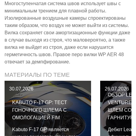
Многоступенчатая система швов использует швы с
минимальным трением для плавной работы.
Изолированные воздушные камеры спроектированы
таким образом, что воздух не может выйти из системы.
Вилка сохраняет свои амортизационные функции даже
в случае выходя из строя, что маловероятно, а также
вилка не выйдет из строя, даже если нарушится
герметичность швов. Правое перо вилки WP AER 48
отвечает за демпфирование.
МАТЕРИАЛЫ ПО ТЕМЕ
30.07.2026
26.07.2026
ОБЗОР LEA
KABUTO F-17 GP: ТЕСТ
VENTURE 2
ГОНОЧНОГО ШЛЕМА С
ШЛЕМ СО 
ОМОЛОГАЦИЕЙ FIM
ГАРНИТУР
Kabuto F-17 GP является
Дебют Leatt