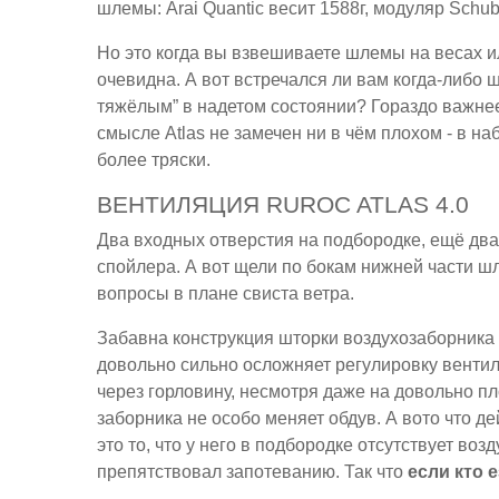
шлемы: Arai Quantic весит 1588г, модуляр Schube
Но это когда вы взвешиваете шлемы на весах и
очевидна. А вот встречался ли вам когда-либо ш
тяжёлым” в надетом состоянии? Гораздо важнее,
смысле Atlas не замечен ни в чём плохом - в н
более тряски.
ВЕНТИЛЯЦИЯ RUROC ATLAS 4.0
Два входных отверстия на подбородке, ещё два 
спойлера. А вот щели по бокам нижней части шл
вопросы в плане свиста ветра.
Забавна конструкция шторки воздухозаборника на
довольно сильно осложняет регулировку вентиля
через горловину, несмотря даже на довольно п
заборника не особо меняет обдув. А вото что д
это то, что у него в подбородке отсутствует воз
препятствовал запотеванию. Так что
если кто е