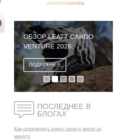
ОБЗОР LEATT CARDO
VENTURE 2026:
ПЕРВЫЙ ШЛЕМ СО
ВСТРОЕННОЙ
ПОДРОБНЕЕ
ГАРНИТУРОЙ
ПОСЛЕДНЕЕ В
БЛОГАХ
Как определить износ цепи и звезд за
минуту