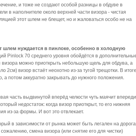
чение, и тоже не создают особой разницы в обдуве в
ели в наполнителе около верхней части визора - чистая
иляцией этот шлем не блещет, но и жаловаться особо не на
от шлем нуждается в пинлоке, особенно в холодную
щий Pinlock 70 среднего уровня обойдётся в дополнительны
ы визора можно приоткрыть небольшую щель для обдува, а
 2см) визор встаёт неохотно из-за тугой трещотки. В итог
, а потом аккуратно закрывать до нужного положения.
совая часть выдвинутой вперёд челюсти чуть маячит впереди
который недостаток: когда визор приоткрыт, то его нижняя
ия из-за формы. И вот это отвлекает.
орый в зависимости от рынка может быть легален на дорога
 сожалению, смена визора (или снятие его для чистки)