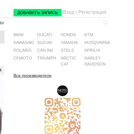
Вход
Регистрация
|
ДОБАВИТЬ ЗАПИСЬ
РЫ
BMW
DUCATI
HONDA
KTM
KAWASAKI
SUZUKI
YAMAHA
HUSQVARNA
POLARIS
CAN AM
STELS
APRILIA
CFMOTO
TRIUMPH
ARCTIC
HARLEY
CAT
DAVIDSON
я
Все производители