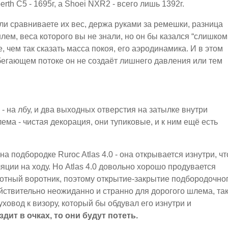
rth C5 - 1695г, а Shoei NXR2 - всего лишь 1392г.
ли сравниваете их вес, держа руками за ремешки, разница
лем, веса которого вы не знали, но он бы казался “слишком
 чем так сказать масса покоя, его аэродинамика. И в этом
абегающем потоке он не создаёт лишнего давления или тем
- на лбу, и два выходных отверстия на затылке внутри
ема - чистая декорация, они тупиковые, и к ним ещё есть
 подбородке Ruroc Atlas 4.0 - она открывается изнутри, чт
ции на ходу. Но Atlas 4.0 довольно хорошо продувается
лотный воротник, поэтому открытие-закрытие подбородочно
ействительно неожиданно и странно для дорогого шлема, та
духовод к визору, который бы обдувал его изнутри и
здит в очках, то они будут потеть.