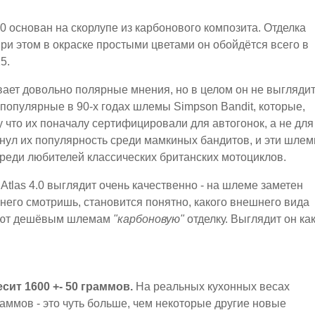
.0 основан на скорлупе из карбонового композита. Отделка
ри этом в окраске простыми цветами он обойдётся всего в
5.
вает довольно полярные мнения, но в целом он не выгляди
 популярные в 90-х годах шлемы Simpson Bandit, которые,
у что их поначалу сертифицировали для автогонок, а не для
егнул их популярность среди мамкиных бандитов, и эти шле
реди любителей классических британских мотоциклов.
Atlas 4.0 выглядит очень качественно - на шлеме заметен
 него смотришь, становится понятно, какого внешнего вида
дают дешёвым шлемам
"карбоновую"
отделку. Выглядит он ка
сит 1600 +- 50 граммов.
На реальных кухонных весах
аммов - это чуть больше, чем некоторые другие новые