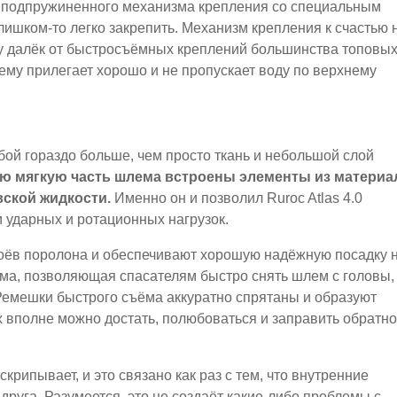
го подпружиненного механизма крепления со специальным
лишком-то легко закрепить. Механизм крепления к счастью 
ву далёк от быстросъёмных креплений большинства топовы
 нему прилегает хорошо и не пропускает воду по верхнему
бой гораздо больше, чем просто ткань и небольшой слой
 мягкую часть шлема встроены элементы из материа
ской жидкости.
Именно он и позволил Ruroc Atlas 4.0
и ударных и ротационных нагрузок.
оёв поролона и обеспечивают хорошую надёжную посадку 
ёма, позволяющая спасателям быстро снять шлем с головы,
 Ремешки быстрого съёма аккуратно спрятаны и образуют
х вполне можно достать, полюбоваться и заправить обратно
крипывает, и это связано как раз с тем, что внутренние
друга. Разумеется, это не создаёт какие-либо проблемы с