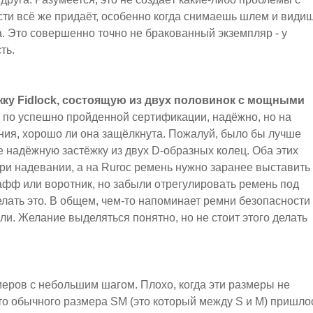
ти всё же придаёт, особенно когда снимаешь шлем и види
. Это совершенно точно не бракованный экземпляр - у
ть.
яжку Fidlock, состоящую из двух половинок с мощными
я по успешно пройденной сертификации, надёжно, но на
ия, хорошо ли она защёлкнута. Пожалуй, было бы лучше
 надёжную застёжку из двух D-образных колец. Оба этих
ри надевании, а на Ruroc ремень нужно заранее выставить
афф или воротник, но забыли отрегулировать ремень под
делать это. В общем, чем-то напоминает ремни безопасности
и. Желание выделяться понятно, но не стоит этого делать
меров с небольшим шагом. Плохо, когда эти размеры не
о обычного размера SM (это который между S и M) пришло