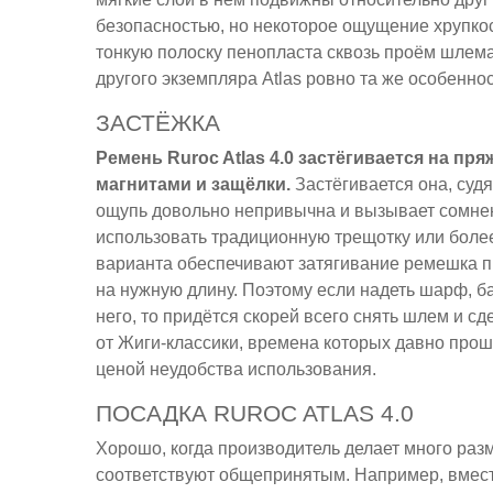
безопасностью, но некоторое ощущение хрупкос
тонкую полоску пенопласта сквозь проём шлема
другого экземпляра Atlas ровно та же особеннос
ЗАСТЁЖКА
Ремень Ruroc Atlas 4.0 застёгивается на пр
магнитами и защёлки.
Застёгивается она, суд
ощупь довольно непривычна и вызывает сомнен
использовать традиционную трещотку или более
варианта обеспечивают затягивание ремешка п
на нужную длину. Поэтому если надеть шарф, б
него, то придётся скорей всего снять шлем и с
от Жиги-классики, времена которых давно прошл
ценой неудобства использования.
ПОСАДКА RUROC ATLAS 4.0
Хорошо, когда производитель делает много раз
соответствуют общепринятым. Например, вмест