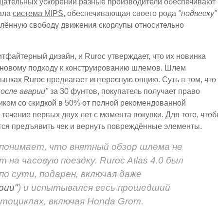
ащательных ускорений разные производители обеспечивают
тала
система MIPS
, обеспечивающая своего рода
"подвеску"
делённую свободу движения скорлупы относительно
итфайтерный дизайн, и Ruroc утверждает, что их новинка
новому подходу к конструированию шлемов. Шлем
ынках Ruroc предлагает интересную опцию. Суть в том, что
осле аварии"
за 30 фунтов, покупатель получает право
иком со скидкой в 50% от полной рекомендованной
течение первых двух лет с момента покупки. Для того, что
тся предъявить чек и вернуть повреждённые элементы.
 понимает, что внятный обзор шлема не
 на часовую поездку. Ruroc Atlas 4.0 был
по сути, подарен, включая даже
рии"
) и испытывался весь прошедший
отоциклах, включая Honda Grom.