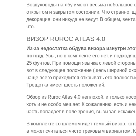
Воздуховоды на лбу имеют весьма небольшое се
открытом и закрытом состоянии. Что странно, щ
декорация, они никуда не ведут. В общем, вент
что.
ВИЗОР RUROC ATLAS 4.0
Из-за недостатка обдува визора изнутри эт
погоду.
Увы, но в комплекте его нет, и подходя
25 фунтов. При помощи язычка с левой сторон
вот в следующее положение (щель шириной около
чаще всего приходится открывать его полностью
Трещотка имеет шесть положений.
Обзор из Ruroc Atlas 4.0 неплохой, и только но
хоть и не особо мешает. К сожалению, есть и не
часть попадает в поле зрения, вызывая искажен
В комплекте со шлемом идёт тёмный визор, кот
а может считаться чисто трековым вариантом. К