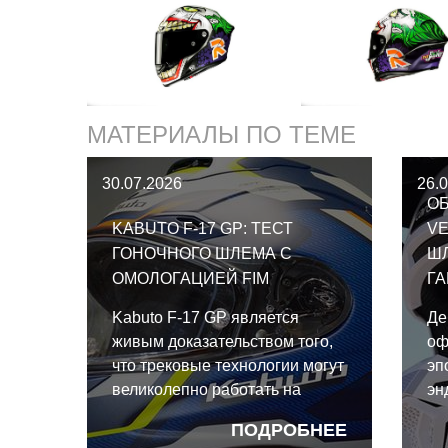
МАТЕРИАЛЫ ПО ТЕМЕ
30.07.2026
26.
ОБ
KABUTO F-17 GP: ТЕСТ
VE
ГОНОЧНОГО ШЛЕМА С
Ш
ОМОЛОГАЦИЕЙ FIM
Г
Kabuto F-17 GP является
Де
живым доказательством того,
оф
что трековые технологии могут
эп
великолепно работать на
эн
улице. И даже для такого
эк
ПОДРОБНЕЕ
райдера выходного дня, как я,
ко