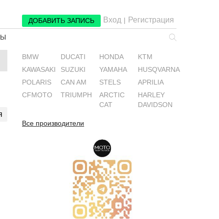
Вход
Регистрация
|
ДОБАВИТЬ ЗАПИСЬ
РЫ
BMW
DUCATI
HONDA
KTM
KAWASAKI
SUZUKI
YAMAHA
HUSQVARNA
POLARIS
CAN AM
STELS
APRILIA
CFMOTO
TRIUMPH
ARCTIC
HARLEY
CAT
DAVIDSON
я
Все производители