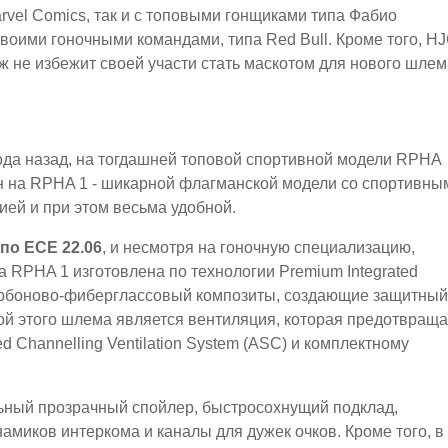
rvel Comics, так и с топовыми гонщиками типа Фабио
воими гоночными командами, типа Red Bull. Кроме того, H
ж не избежит своей участи стать маскотом для нового шлем
да назад, на тогдашней топовой спортивной модели RPHA
н на RPHA 1 - шикарной флагманской модели со спортивны
ей и при этом весьма удобной.
по ECE 22.06
, и несмотря на гоночную специализацию,
 RPHA 1 изготовлена по технологии Premium Integrated
 карбоново-фиберглассовый композиты, создающие защитный
ой этого шлема является вентиляция, которая предотвраща
 Channelling Ventilation System (ASC) и комплектному
льный прозрачный спойлер, быстросохнущий подклад,
миков интеркома и каналы для дужек очков. Кроме того, в