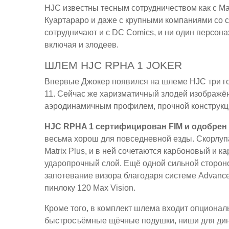
HJC известны тесным сотрудничеством как с Ma
Куартараро и даже с крупными компаниями со с
сотрудничают и с DC Comics, и ни один персона
включая и злодеев.
ШЛЕМ HJC RPHA 1 JOKER
Впервые Джокер появился на шлеме HJC три го
11. Сейчас же харизматичный злодей изображё
аэродинамичным профилем, прочной конструкци
HJC RPHA 1 сертифицирован FIM и одобрен 
весьма хорош для повседневной езды. Скорлупа
Matrix Plus, и в ней сочетаются карбоновый и
ударопрочный слой. Ещё одной сильной сторон
запотевание визора благодаря системе Advanced
пинлоку 120 Max Vision.
Кроме того, в комплект шлема входит опциона
быстросъёмные щёчные подушки, ниши для дина