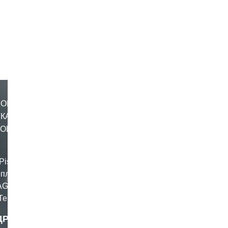
MONO
СКАЯ
НОЙ
Pista GP
еплику
AGV для
Теперь
отошлем
ДРОБНЕЕ
твует