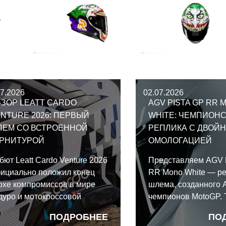
07.2026
02.07.2026
ЗОР LEATT CARDO
AGV PISTA GP RR 
NTURE 2026: ПЕРВЫЙ
WHITE: ЧЕМПИОН
ЛЕМ СО ВСТРОЕННОЙ
РЕПЛИКА С ДВОЙ
АРНИТУРОЙ
ОМОЛОГАЦИЕЙ
бют Leatt Cardo Venture 2026
Представляем AGV 
ициально положил конец
RR Mono White — р
охе компромиссов в мире
шлема, созданного 
дуро и мотокроссовой
чемпионов MotoGP. 
ипировки. Рожденный в
этот карбоновый м
ПОДРОБНЕЕ
ПО
ллаборации гигантов связи
полностью соответс