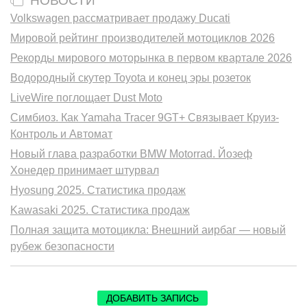
НОВОСТИ
Volkswagen рассматривает продажу Ducati
Мировой рейтинг производителей мотоциклов 2026
Рекорды мирового моторынка в первом квартале 2026
Водородный скутер Toyota и конец эры розеток
LiveWire поглощает Dust Moto
Симбиоз. Как Yamaha Tracer 9GT+ Связывает Круиз-
Контроль и Автомат
Новый глава разработки BMW Motorrad. Йозеф
Хонедер принимает штурвал
Hyosung 2025. Статистика продаж
Kawasaki 2025. Статистика продаж
Полная защита мотоцикла: Внешний аирбаг — новый
рубеж безопасности
ДОБАВИТЬ ЗАПИСЬ