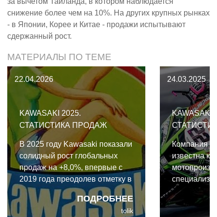
за вычетом Таиланда, в котором наблюдается
снижение более чем на 10%. На других крупных рынках
- в Японии, Корее и Китае - продажи испытывают
сдержанный рост.
МАТЕРИАЛЫ ПО ТЕМЕ
22.04.2026
24.03.2025
KAWASAKI 2025.
KAWASAKI 2
СТАТИСТИКА ПРОДАЖ
СТАТИСТИ
В 2025 году Kawasaki показали
Компания K
солидный рост глобальных
известна ка
продаж на +8,0%, впервые с
мотопроизво
2019 года преодолев отметку в
специализи
полмиллиона единиц. 2019-й
гоночных и 
ПОДРОБНЕЕ
был годом, когда компания
транспортны
tolik
зафиксировала свой
существенна