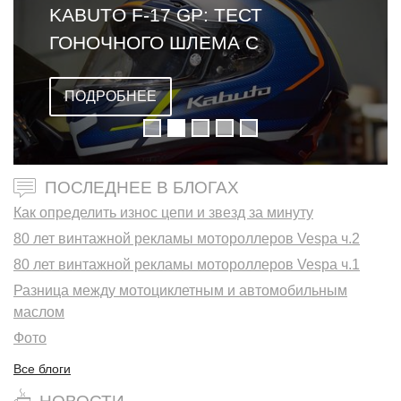
KABUTO F-17 GP: ТЕСТ
ГОНОЧНОГО ШЛЕМА С
ОМОЛОГАЦИЕЙ FIM
ПОДРОБНЕЕ
ПОСЛЕДНЕЕ В БЛОГАХ
Как определить износ цепи и звезд за минуту
80 лет винтажной рекламы мотороллеров Vespa ч.2
80 лет винтажной рекламы мотороллеров Vespa ч.1
Разница между мотоциклетным и автомобильным
маслом
Фото
Все блоги