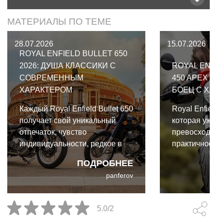
МАТЕРИАЛЫ ПО ТЕМЕ
28.07.2026
15.07.2026
ROYAL ENFIELD BULLET 650
2026: ДУША КЛАССИКИ С
ROYAL ENF
СОВРЕМЕННЫМ
450 APEX 2
ХАРАКТЕРОМ
БОЕЦ С ХА
Каждый Royal Enfield Bullet 650
Royal Enfiel
получает свой уникальный
которая уже
отпечаток, чувство
превосходн
индивидуальности, редкое в
практичност
современном мотомире.
более спорт
ПОДРОБНЕЕ
более остру
panferov
на руле и с
5.0/2