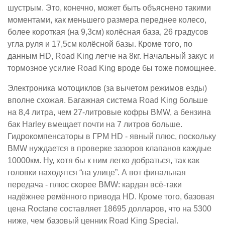
шустрым. Это, конечно, может быть объяснено такими
моментами, как меньшего размера переднее колесо,
более короткая (на 9,3см) колёсная база, 26 градусов
угла руля и 17,5см колёсной базы. Кроме того, по
данным HD, Road King легче на 8кг. Начальный закус и
тормозное усилие Road King вроде бы тоже помощнее.
Электроника мотоциклов (за вычетом режимов езды)
вполне схожая. Багажная система Road King больше
на 8,4 литра, чем 27-литровые кофры BMW, а бензина
бак Harley вмещает почти на 7 литров больше.
Гидрокомпенсаторы в ГРМ HD - явный плюс, поскольку
BMW нуждается в проверке зазоров клапанов каждые
10000км. Ну, хотя бы к ним легко добраться, так как
головки находятся “на улице”. А вот финальная
передача - плюс скорее BMW: кардан всё-таки
надёжнее ремённого привода HD. Кроме того, базовая
цена Roctane составляет 18695 долларов, что на 5300
ниже, чем базовый ценник Road King Special.