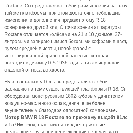
Roctane. Он представляет собой размышления на тему
той же платформы, при этом достаточно небольшие
изменения и дополнения придают этому R 18
совершенно другой вид. С точки зрения аппаратуры
Roctane отличается колёсами на 21 и 18 дюймов, 27-
литровыми запирающимися боковыми кофрами в цвет,
рулём средней высоты, новой фарой с
интегрированной приборной панелью, которая
восходит к дизайну R 5 1936 года, а также чернёной
отделкой от носа до хвоста.
Ну а в остальном Roctane представляет собой
вариацию на тему существующей платформы R 18. Он
оборудован монструозным 1802-кубовым двигателем
воздушно-масляного охлаждения, ещё более
внушительным благодаря оппозитной компоновке.
Мотор BMW R 18 Roctane по-прежнему выдаёт 91лс
и 157Нм тяги
, трансмиссия издаёт приятные
щёлкающие звуки при переключении передач, да и