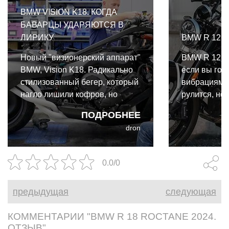
BMW VISION K18. КОГДА
БАВАРЦЫ УДАРЯЮТСЯ В
ЛИРИКУ
BMW R 12 2
Новый "визионерский аппарат"
BMW R 12 м
BMW, Vision K18. Радикально
если вы гот
стилизованный бегер, который
вибрациями
нагло лишили кофров, но
рулится, но
снабдили 1800-кубовым
наклоняется
ПОДРОБНЕЕ
шестицилиндровым
недостаточн
dron
двигателем. Дизайнеры BMW
12 стал сбо
Motorrad явно решили
заложенных 
оторваться по полной, и это
nineT, котор
0.0/0
чувствуется в каждой линии.
породили си
предыдущая
следующая
КОММЕНТАРИИ "BMW R 18 ROCTANE 2024.
ОТЗЫВ"