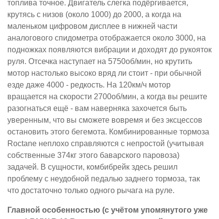
топлива точное. Двигатель слегка подёргивается,
крутясь с низов (около 1000) до 2000, а когда на
маленьком цифровом дисплее в нижней части
аналогового спидометра отображается около 3000, на
подножках появляются вибрации и доходят до рукояток
руля. Отсечка наступает на 5750об/мин, но крутить
мотор настолько высоко вряд ли стоит - при обычной
езде даже 4000 - редкость. На 120км/ч мотор
вращается на скорости 2700об/мин, а когда вы решите
разогнаться ещё - вам наверняка захочется быть
уверенным, что вы сможете вовремя и без эксцессов
остановить этого бегемота. Комбинированные тормоза
Roctane неплохо справляются с непростой (учитывая
собственные 374кг этого баварского паровоза)
задачей. В сущности, комбибрейк здесь решил
проблему с неудобной педалью заднего тормоза, так
что достаточно только одного рычага на руле.
Главной особенностью (с учётом упомянутого уже