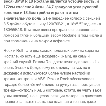
веса) BMW R 18 Roctane является устойчивость, и
172см колёсной базы, 34,7 градусов угла рулевой
колонки и 18,5см трейла играют в этом
значительную роль.
21-е переднее колесо с секцией
3,5 дюйма обуто в шину 120/70B21, а 18х5,5” заднее - в
180/55B18. Штатные шины прекрасно справляются с
ломовой тягой и большим весом Roctane, в том числе и
при торможении на мокром асфальте.
Rock и Roll - это два самых полезных режима езды на
Roctane, но есть ещё Дождевой (Rain), на самый
крайний случай. Режим Roll достаточно сдержанный и
очень близок к Дождевому по отклику на газ, но в
Дождевом используются более чуткие настройки
трекшн-контроля и ABS. Режим Rock обеспечивает
гораздо более чёткий отклик на ручку газа, приглушает
трекшн-контроль и ABS (которые, кстати, не учитывают
углы наклона), но в целом реакция мотора на движения
правого запястья настолько плавная и точная, даже