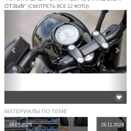
ОТЗЫВ"
(СМОТРЕТЬ ВСЕ 12 ФОТО)
Предыдущий
След
МАТЕРИАЛЫ ПО ТЕМЕ
18.05.2026
26.11.2024