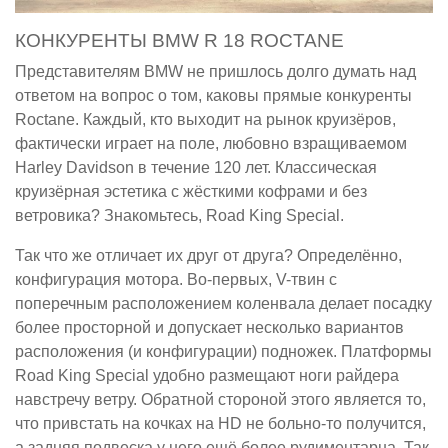
КОНКУРЕНТЫ BMW R 18 ROCTANE
Представителям BMW не пришлось долго думать над
ответом на вопрос о том, каковы прямые конкуренты
Roctane. Каждый, кто выходит на рынок круизёров,
фактически играет на поле, любовно взращиваемом
Harley Davidson в течение 120 лет. Классическая
круизёрная эстетика с жёсткими кофрами и без
ветровика? Знакомьтесь, Road King Special.
Так что же отличает их друг от друга? Определённо,
конфигурация мотора. Во-первых, V-твин с
поперечным расположением коленвала делает посадку
более просторной и допускает несколько вариантов
расположения (и конфигурации) подножек. Платформы
Road King Special удобно размещают ноги райдера
навстречу ветру. Обратной стороной этого является то,
что привстать на кочках на HD не больно-то получится,
а задняя подвеска у него ещё более рудиментарна. Так