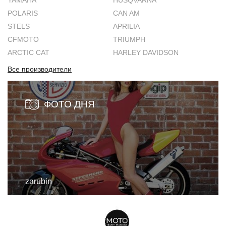
YAMAHA
HUSQVARNA
POLARIS
CAN AM
STELS
APRILIA
CFMOTO
TRIUMPH
ARCTIC CAT
HARLEY DAVIDSON
Все производители
ФОТО ДНЯ
zarubin