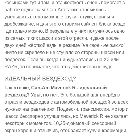
косынками тут и там, и эта жёсткость очень помогает в
работе подвескам. Can-Am также стремились
уменьшить всевозможные звуки - стуки, скрипы и
дребезжание, и для этого ставили сайлентблоки везде,
где только можно. В результате у них получилось одно
из самых тихих шасси в этой отрасли, и даже после
двух дней жёсткой езды в режиме
"не своё - не жалко"
ничто не скрипело и не стучало со стороны шасси или
подвесок. Если вы когда-нибудь катались на X3 или
RAZR, то понимаете, что это действительно чудо.
ИДЕАЛЬНЫЙ ВЕЗДЕХОД?
Так что же, Can-Am Maverick R - идеальный
вездеход? Увы, но нет.
Это большой шаг вперёд в
отрасли вездеходов с автомобильной посадкой во всех
нужных направлениях. Подвески, трансмиссия, мотор и
шасси бесспорно улучшились, но Maverick R не хватает
некоторых моментов. 10,25-дюймовый сенсорный
экран хорош и отзывчив, отображает кучу информации,