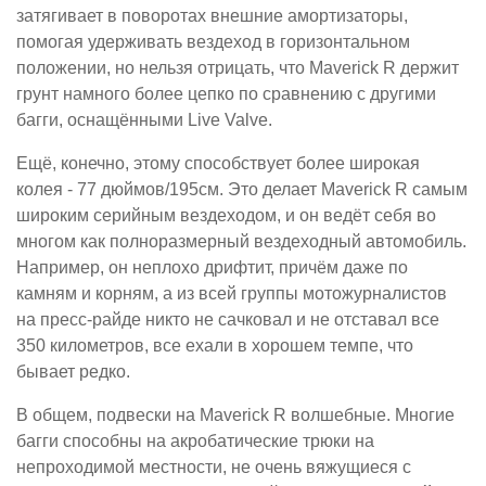
затягивает в поворотах внешние амортизаторы,
помогая удерживать вездеход в горизонтальном
положении, но нельзя отрицать, что Maverick R держит
грунт намного более цепко по сравнению с другими
багги, оснащёнными Live Valve.
Ещё, конечно, этому способствует более широкая
колея - 77 дюймов/195см. Это делает Maverick R самым
широким серийным вездеходом, и он ведёт себя во
многом как полноразмерный вездеходный автомобиль.
Например, он неплохо дрифтит, причём даже по
камням и корням, а из всей группы мотожурналистов
на пресс-райде никто не сачковал и не отставал все
350 километров, все ехали в хорошем темпе, что
бывает редко.
В общем, подвески на Maverick R волшебные. Многие
багги способны на акробатические трюки на
непроходимой местности, не очень вяжущиеся с