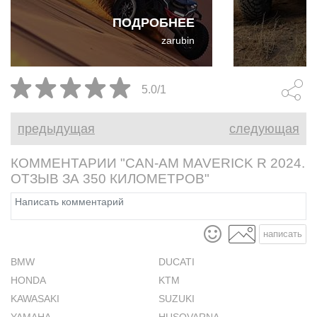
и с более длинной колёсной
Maverick R 2
ПОДРОБНЕЕ
базой.
Турбированн
zarubin
вездехода 
умопомрачи
240лс, а ра
5.0/1
помощи авт
трансмиссии
предыдущая
следующая
сцеплениям
переключат
КОММЕНТАРИИ "CAN-AM MAVERICK R 2024.
ОТЗЫВ ЗА 350 КИЛОМЕТРОВ"
написать
BMW
DUCATI
HONDA
KTM
KAWASAKI
SUZUKI