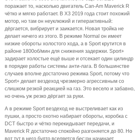
поражает то, насколько двигатель Can-Am Maverick R
чётко и мягко работает. В X3 2019 года стоит похожий
мотор, но там он неуклюжий и гиперактивный:
дёргается, вибрирует и заикается. Новая тройка не
делает ничего из этого. В режиме Normal он имеет
низкие обороты холостого хода, а в Sport крутится в
районе 1800об/мин для снижения задержки. Sport+
задирает холостые ещё выше и отсекает один цилиндр
в порядке работы системы анти-лага. В большинстве
случаев вполне достаточно режима Sport, потому что
Sport+ делает вездеход чрезмерно агрессивным со
слишком резкой реакцией на газ. Это весело и забавно,
но очень уж резко дёргает за руки.
А в режиме Sport вездеход не выстреливает как из
пушки, а просто охотно набирает обороты, коробка с
DCT быстро и чётко перекидывает передачи, и
Maverick R достаточно спокойно разгоняется до 80. Но
вот тут в него будто вселяется бес:он начинает