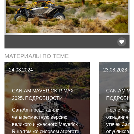
МАТЕРИАЛЫ ПО ТЕМЕ
24.08.2024
23.08.2023
CAN-AM MAVERICK R MAX
CAN-AM MAV
2025. ПОДРОБНОСТИ
ПОДРОБНО
Can-Am представили
После мног
четырёхместную версию
ожидания и
великого и ужасного Maverick
утечек Can-
R на том же силовом агрегате
опубликовал