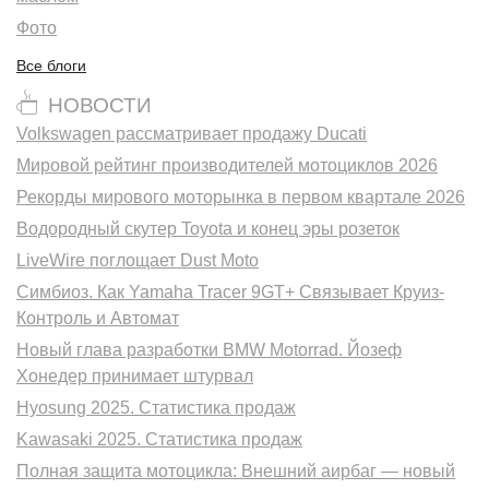
Фото
Все блоги
НОВОСТИ
Volkswagen рассматривает продажу Ducati
Мировой рейтинг производителей мотоциклов 2026
Рекорды мирового моторынка в первом квартале 2026
Водородный скутер Toyota и конец эры розеток
LiveWire поглощает Dust Moto
Симбиоз. Как Yamaha Tracer 9GT+ Связывает Круиз-
Контроль и Автомат
Новый глава разработки BMW Motorrad. Йозеф
Хонедер принимает штурвал
Hyosung 2025. Статистика продаж
Kawasaki 2025. Статистика продаж
Полная защита мотоцикла: Внешний аирбаг — новый