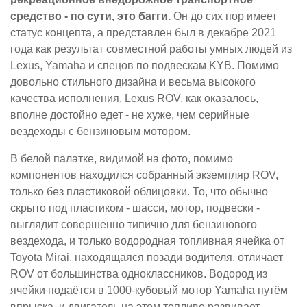
средство - по сути, это багги.
Он до сих пор имеет
статус концепта, а представлен был в декабре 2021
года как результат совместной работы умных людей из
Lexus, Yamaha и спецов по подвескам KYB. Помимо
довольно стильного дизайна и весьма высокого
качества исполнения, Lexus ROV, как оказалось,
вполне достойно едет - не хуже, чем серийные
вездеходы с бензиновым мотором.
В белой палатке, видимой на фото, помимо
компонентов находился собранный экземпляр ROV,
только без пластиковой облицовки. То, что обычно
скрыто под пластиком - шасси, мотор, подвески -
выглядит совершенно типично для бензинового
вездехода, и только водородная топливная ячейка от
Toyota Mirai, находящаяся позади водителя, отличает
ROV от большинства одноклассников. Водород из
ячейки подаётся в 1000-кубовый мотор
Yamaha
путём
впрыска, и двигатель на этом топливе развивает