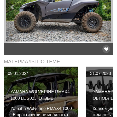
Предыдущий
След
МАТЕРИАЛЫ ПО ТЕМЕ
09.01.2024
31.07.2023
YAMAHA WOLVERINE RMAX4
YAMAHA 20
1000 LE 2023. ОТЗЫВ
ОБНОВЛЕН
Yamaha Wolverine RMAX4 1000
Коллекция в
LE практически не менялась с
года от Yam