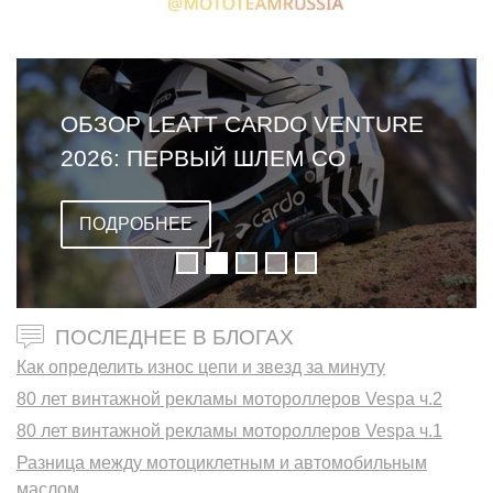
ОБЗОР LEATT CARDO VENTURE
2026: ПЕРВЫЙ ШЛЕМ СО
ВСТРОЕННОЙ ГАРНИТУРОЙ
ПОДРОБНЕЕ
ПОСЛЕДНЕЕ В БЛОГАХ
Как определить износ цепи и звезд за минуту
80 лет винтажной рекламы мотороллеров Vespa ч.2
80 лет винтажной рекламы мотороллеров Vespa ч.1
Разница между мотоциклетным и автомобильным
маслом