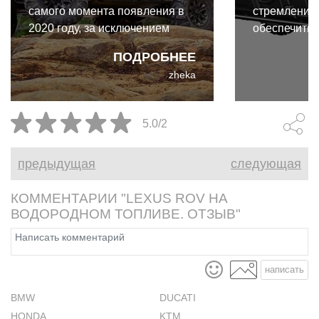
самого момента появления в
стремление
2020 году, за исключением
обеспечить
двух вещей. Впрочем, как и
возможности
ПОДРОБНЕЕ
обстановка, для которой
уверенность
zheka
создан этот вездеход - степи,
любителя бе
леса и другие охотничьи места.
покоряет ли
рельеф или 
5.0/2
небольшое 
предыдущая
следующая
КОММЕНТАРИИ "LEXUS ROV НА
ВОДОРОДНОМ ТОПЛИВЕ. ОТЗЫВ"
написать
BMW
DUCATI
HONDA
KTM