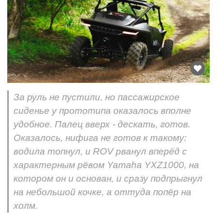
За руль не пустили, но пассажирское
сиденье у прототипа оказалось вполне
удобное. Палец вверх - дескать, готов.
Оказалось, нифига не готов к такому:
водила топнул, и ROV рванул вперёд с
характерным рёвом Yamaha YXZ1000, на
котором он и основан, и сразу подпрыгнул
на небольшой кочке, а оттуда попёр на
холм.