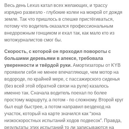
Весь день Lexus катал всех желающих, и трассу
изрядно развезло - глубокие колеи на мокрой от дождя
земле. Так что пришлось в спешке пристёгиваться,
потому что водитель оказался профессиональным
внедорожным гонщиком и ехал так, как мало кто из
мотожурналистов смог бы.
Скорость, с которой он проходил повороты с
большими деревьями в апексе, требовала
уверенности и твёрдой руки.
Амортизаторы от KYB
проявили себя не менее впечатляюще, чем мотор на
водороде, по крайней мере, с пассажирского сиденья
(без всей этой обратной связи на руле) казалось
именно так. Сначала водитель поехал по более
простому маршруту, а потом - по сложному. Второй круг
был ещё быстрее, а потом направил вездеход на
участок, который на карте значился как “зона
низкоскоростных испытаний ходов подвесок”. Правда,
результаты этих испытаний то ли записываются на