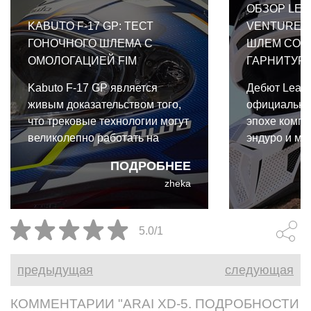
ОБЗОР LEA
KABUTO F-17 GP: ТЕСТ
VENTURE 2
ГОНОЧНОГО ШЛЕМА С
ШЛЕМ СО 
ОМОЛОГАЦИЕЙ FIM
ГАРНИТУР
Kabuto F-17 GP является
Дебют Leatt
живым доказательством того,
официально
что трековые технологии могут
эпохе компр
великолепно работать на
эндуро и мо
улице. И даже для такого
экипировки.
ПОДРОБНЕЕ
райдера выходного дня, как я,
коллабораци
zheka
преимущества Kabuto F-17 GP
Cardo и Leat
абсолютно реальны и
собой первы
неоспоримы.
интегриров
5.0/1
коммуникац
разработан
предыдущая
следующая
бездорожья.
КОММЕНТАРИИ "ARAI XD-5. ПОДРОБНОСТИ