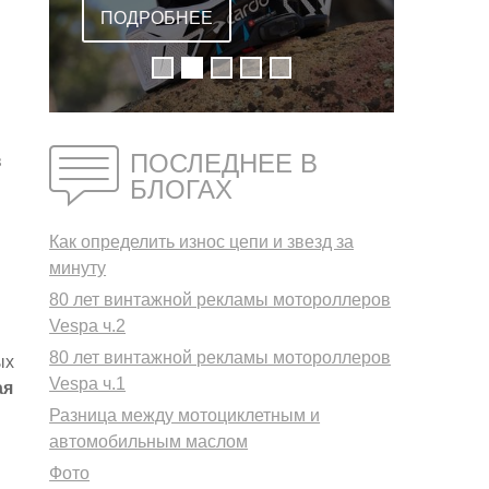
ВСТРОЕННОЙ
ПОДРОБНЕЕ
ГАРНИТУРОЙ
ПОСЛЕДНЕЕ В
в
БЛОГАХ
Как определить износ цепи и звезд за
минуту
80 лет винтажной рекламы мотороллеров
Vespa ч.2
80 лет винтажной рекламы мотороллеров
ых
Vespa ч.1
ая
Разница между мотоциклетным и
автомобильным маслом
Фото