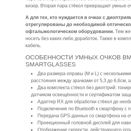
визор. Вторая пара стёкол превращает умные о
А для тех, кто нуждается в очках с диоптри
отрегулированы до необходимой оптической
офтальмологическом оборудовании.
Тем же,
носить без каких-либо доработок. Также в комп
кабель.
ОСОБЕННОСТИ УМНЫХ ОЧКОВ B
SMARTGLASSES
Два размера оправы (M и L) с нескольким
расстояния между зрачками от 5,3 до 6,6см, а L
Два комплекта стёкол без диоптрий: тони
датчиком освещённости и сертификатом защит
Адаптер RX для обработки стёкол до необ
Подключение по Bluetooth к смартфону с
Передача GPS-данных со смартфона на о
Проекционный головной дисплей для нави
Отображение скорости, действующего огр