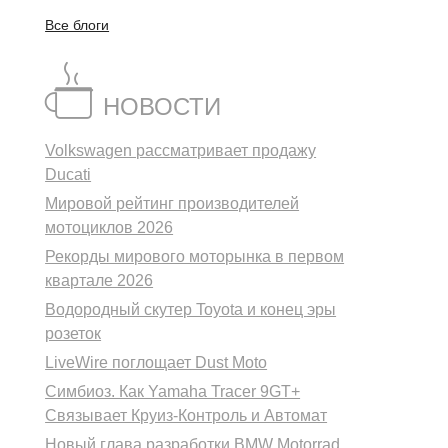
Все блоги
НОВОСТИ
Volkswagen рассматривает продажу
Ducati
Мировой рейтинг производителей
мотоциклов 2026
Рекорды мирового моторынка в первом
квартале 2026
Водородный скутер Toyota и конец эры
розеток
LiveWire поглощает Dust Moto
Симбиоз. Как Yamaha Tracer 9GT+
Связывает Круиз-Контроль и Автомат
Новый глава разработки BMW Motorrad.