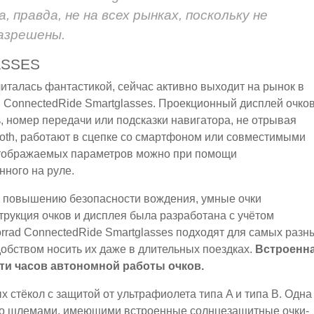
, правда, не на всех рынках, поскольку не
азрешены.
ASSES
читалась фантастикой, сейчас активно выходит на рынок в
 ConnectedRide Smartglasses. Проекционный дисплей очко
ь, номер передачи или подсказки навигатора, не отрывая
ooth, работают в сцепке со смартфоном или совместимыми
отображаемых параметров можно при помощи
ного на руле.
и повышению безопасности вождения, умные очки
рукция очков и дисплея была разработана с учётом
rrad ConnectedRide Smartglasses подходят для самых разн
добством носить их даже в длительных поездках.
Встроенн
яти часов автономной работы очков.
 стёкол с защитой от ультрафиолета типа A и типа B. Одна
со шлемами, имеющими встроенные солнцезащитные очки-