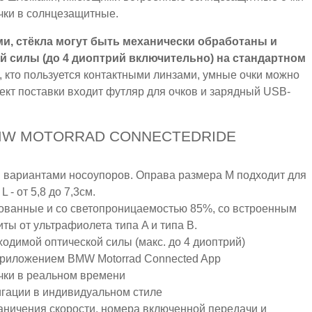
чки в солнцезащитные.
ями, стёкла могут быть механически обработаны и
 силы (до 4 диоптрий включительно) на стандартном
 кто пользуется контактными линзами, умные очки можно
лект поставки входит футляр для очков и зарядный USB-
MW MOTORRAD CONNECTEDRIDE
и вариантами носоупоров. Оправа размера M подходит для
 - от 5,8 до 7,3см.
рованные и со светопроницаемостью 85%, со встроенным
ы от ультрафиолета типа A и типа B.
ходимой оптической силы (макс. до 4 диоптрий)
 приложением BMW Motorrad Connected App
чки в реальном времени
гации в индивидуальном стиле
аничения скорости, номера включенной передачи и