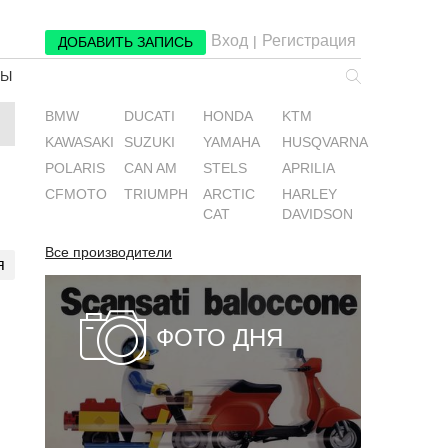
Вход
Регистрация
|
ДОБАВИТЬ ЗАПИСЬ
РЫ
BMW
DUCATI
HONDA
KTM
KAWASAKI
SUZUKI
YAMAHA
HUSQVARNA
POLARIS
CAN AM
STELS
APRILIA
CFMOTO
TRIUMPH
ARCTIC
HARLEY
CAT
DAVIDSON
Все производители
я
ФОТО ДНЯ