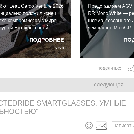
бют Leatt Cardo Venture 2026
Представляем AGV 
ициально положил конец
RR Mono White — р
охе компромиссов в мире
шлема, созданного 
дуро и мотокроссовой
чемпионов MotoGP. 
ипировки. Рожденный в
этот карбоновый м
ПОДРОБНЕЕ
ПО
ллаборации гигантов связи
полностью соответс
dron
rdo и Leatt, представляет
новейшим и крайне 
бой первый в мире
стандартам безопас
тегрированный
22.06 и DOT.
поделиться
ммуникационный шлем,
зработанный для
следующая
здорожья.
TEDRIDE SMARTGLASSES. УМНЫЕ
ЛЬНОСТЬЮ"
написать