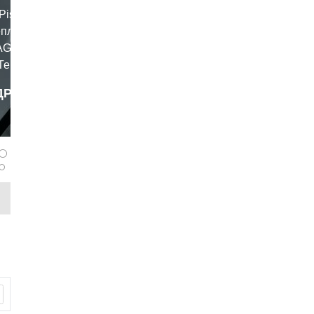
Pista GP
еплику
AGV для
Теперь
отошлем
ДРОБНЕЕ
твует
panferov
жёстким
ности ECE