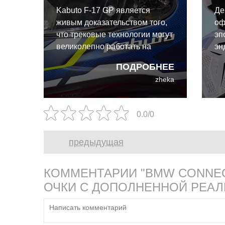
Kabuto F-17 GP является
Де
живым доказательством того,
оф
что трековые технологии могут
эп
великолепно работать на
эн
улице. И даже для такого
эк
ПОДРОБНЕЕ
райдера выходного дня, как я,
ко
zheka
преимущества Kabuto F-17 GP
Ca
абсолютно реальны и
со
неоспоримы.
ин
0.0/0
ко
ра
предыдущая
бе
КОММЕНТАРИИ "BMW CONNEC
ОЧКИ С ДОПОЛНЕННОЙ РЕА