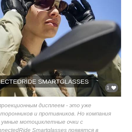
ECTEDRIDE SMARTGLASSES
1
роекционным дисплеем - это уже
торонников и противников. Но компания
 умные мотоциклетные очки с
nectedRide Smartglasses появятся в