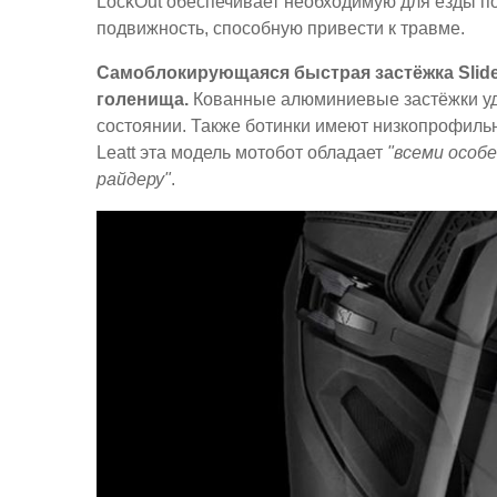
LockOut обеспечивает необходимую для езды п
подвижность, способную привести к травме.
Самоблокирующаяся быстрая застёжка Slide
голенища.
Кованные алюминиевые застёжки удо
состоянии. Также ботинки имеют низкопрофильн
Leatt эта модель мотобот обладает
"всеми особ
райдеру"
.