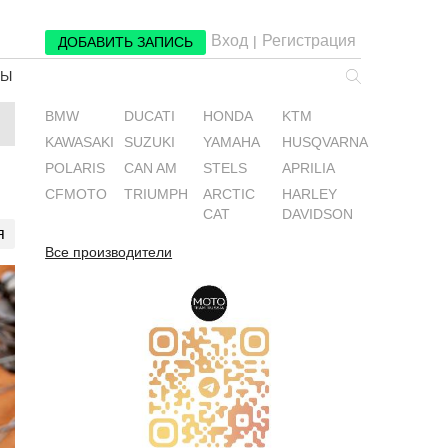
Вход
Регистрация
|
ДОБАВИТЬ ЗАПИСЬ
РЫ
BMW
DUCATI
HONDA
KTM
KAWASAKI
SUZUKI
YAMAHA
HUSQVARNA
POLARIS
CAN AM
STELS
APRILIA
CFMOTO
TRIUMPH
ARCTIC
HARLEY
CAT
DAVIDSON
я
Все производители