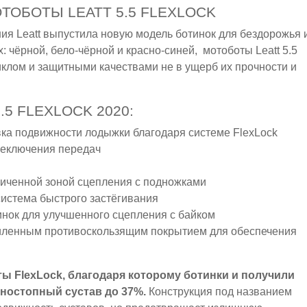
ТОБОТЫ LEATT 5.5 FLEXLOCK
ния Leatt выпустила новую модель ботинок для бездорожья 
х: чёрной, бело-чёрной и красно-синей, мотоботы Leatt 5.5
клом и защитными качествами не в ущерб их прочности и
5 FLEXLOCK 2020:
вка подвижности лодыжки благодаря системе FlexLock
реключения передач
личенной зоной сцепления с подножками
система быстрого застёгивания
инок для улучшенного сцепления с байком
силенным противоскользящим покрытием для обеспечения
ы FlexLock, благодаря которому ботинки и получили
еностопный сустав до 37%.
Конструкция под названием