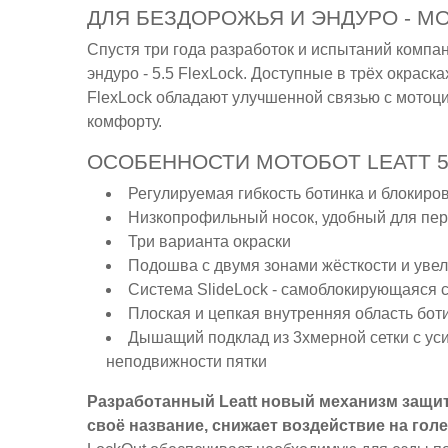
ДЛЯ БЕЗДОРОЖЬЯ И ЭНДУРО - МО
Спустя три года разработок и испытаний компа
эндуро - 5.5 FlexLock. Доступные в трёх окраска
FlexLock обладают улучшенной связью с мотоци
комфорту.
ОСОБЕННОСТИ МОТОБОТ LEATT 5.
Регулируемая гибкость ботинка и блокиро
Низкопрофильный носок, удобный для пе
Три варианта окраски
Подошва с двумя зонами жёсткости и уве
Система SlideLock - самоблокирующаяся 
Плоская и цепкая внутренняя область бот
Дышащий подклад из 3хмерной сетки с у
неподвижности пятки
Разработанный Leatt новый механизм защит
своё название, снижает воздействие на гол