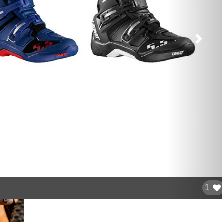
След
1