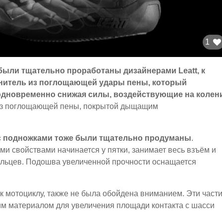
1
были тщательно проработаны дизайнерами Leatt, к
лнитель из поглощающей удары пены, который
одновременно снижая силы, воздействующие на колен
из поглощающей пены, покрытой дыщащим
а с подножками тоже были тщательно продуманы
.
и свойствами начинается у пятки, занимает весь взъём и
альцев. Подошва увеличенной прочности оснащается
к мотоциклу, также не была обойдена вниманием. Эти част
им материалом для увеличения площади контакта с шасси