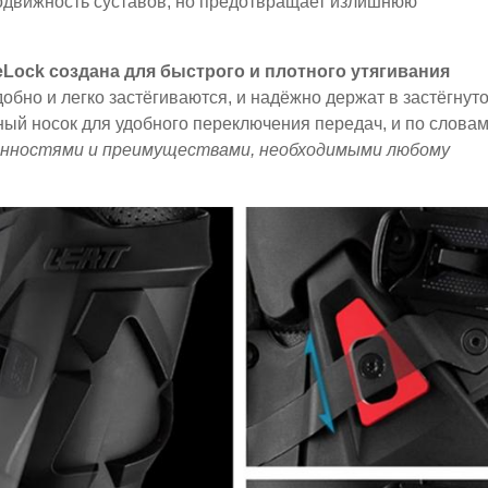
одвижность суставов, но предотвращает излишнюю
Lock создана для быстрого и плотного утягивания
бно и легко застёгиваются, и надёжно держат в застёгнут
ый носок для удобного переключения передач, и по слова
енностями и преимуществами, необходимыми любому