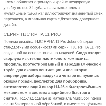
шлема обнажает огромную и крайне нездоровую
улыбку во все 32 зуба, а на затылке шлема
мультяшные
"ха-ха-ха"
иллюстрируют знаменитый смех
персонажа, а игральная карта с Джокером довершает
дизайн.
СЕРИЯ HJC RPHA 11 PRO
Помимо дизайна, HJC RPHA 11 Pro Joker обладает
стандартными особенностями серии HJC RPHA 11 Pro,
созданной на основе гоночных моделей.
Сюда входят
скорлупа из стеклопластикового композита,
профиль, протестированный в аэродинамической
трубе, два окошка вентиляции и две шторки
спереди для забора воздуха и четыре выпускных
окошка позади, дефлектор для подбородка,
антизапотевающий визор HJ-26 с быстросъёмным
механизмом и система аварийного быстрого
снятия.
Подклад сделан из материала MultiCool Interior
с антибактериальной обработкой, и вместе со щёчными