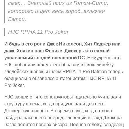
смех… Знатный псих из Готэм-Сити,
которого ищет весь город, включая
Бэтси.
HJC RPHA 11 Pro Joker
И будь в его роли Джек Николсон, Хит Леджер или
даже Хоакин наш Феникс, Джокер - это самый
узнаваемый злодей вселенной DC.
Немудрено, что
HJC добавили шлем с его образом в свою линейку
злодейских шапок, и шлем RPHA 11 Pro Batman теперь
официально обзавёлся антагонистом: HJC RPHA 11
Pro Joker.
HJC заявляет, что конструкторы тщательно учитывали
структуру шлема, когда придумывали для него
Джокерскую ливрею. Во время езды, когда голова
райдера наклонена вперёд, зловещий взгляд Джокера
нагло пялится поверх визора. Подняв голову, владелец