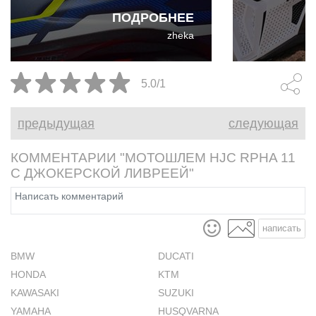
улице. И даже для такого
экипировки.
ПОДРОБНЕЕ
райдера выходного дня, как я,
коллабораци
zheka
преимущества Kabuto F-17 GP
Cardo и Leat
абсолютно реальны и
собой первы
неоспоримы.
интегриров
5.0/1
коммуникац
разработан
предыдущая
следующая
бездорожья.
КОММЕНТАРИИ "МОТОШЛЕМ HJC RPHA 11
С ДЖОКЕРСКОЙ ЛИВРЕЕЙ"
написать
BMW
DUCATI
HONDA
KTM
KAWASAKI
SUZUKI
YAMAHA
HUSQVARNA