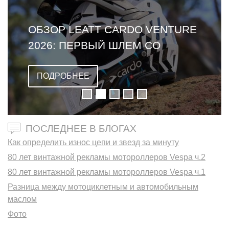
ОБЗОР LEATT CARDO VENTURE
2026: ПЕРВЫЙ ШЛЕМ СО
ВСТРОЕННОЙ ГАРНИТУРОЙ
ПОДРОБНЕЕ
ПОСЛЕДНЕЕ В БЛОГАХ
Как определить износ цепи и звезд за минуту
80 лет винтажной рекламы мотороллеров Vespa ч.2
80 лет винтажной рекламы мотороллеров Vespa ч.1
Разница между мотоциклетным и автомобильным
маслом
Фото