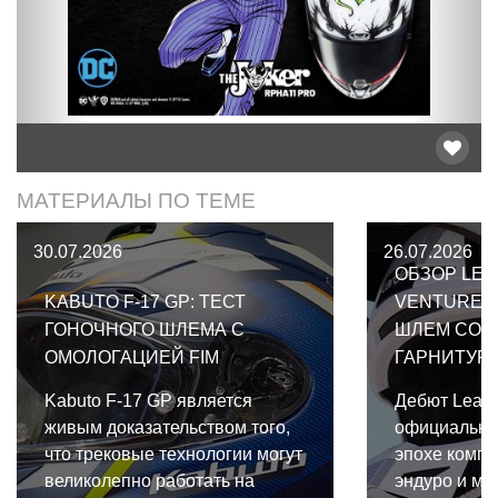
МАТЕРИАЛЫ ПО ТЕМЕ
30.07.2026
26.07.2026
ОБЗОР LEA
KABUTO F-17 GP: ТЕСТ
VENTURE 2
ГОНОЧНОГО ШЛЕМА С
ШЛЕМ СО 
ОМОЛОГАЦИЕЙ FIM
ГАРНИТУР
Kabuto F-17 GP является
Дебют Leatt
живым доказательством того,
официально
что трековые технологии могут
эпохе компр
великолепно работать на
эндуро и мо