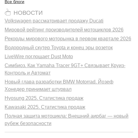
Все блоги
НОВОСТИ
Volkswagen рассматривает продажу Ducati
Мировой рейтинг производителей мотоциклов 2026
Рекорды мирового моторынка в первом квартале 2026
Водородный скутер Toyota и конец эры розеток
LiveWire поглощает Dust Moto
Симбиоз. Как Yamaha Tracer 9GT+ Связывает Круиз-
Контроль и Автомат
Новый глава разработки BMW Motorrad. Йозеф
Хонедер принимает штурвал
Hyosung 2025. Статистика продаж
Kawasaki 2025. Статистика продаж
Полная защита мотоцикла: Внешний аирбаг — новый
рубеж безопасности