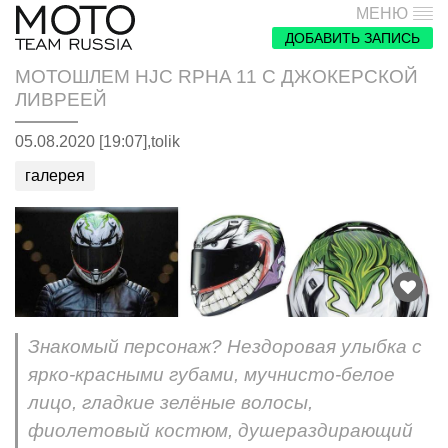
МЕНЮ
ДОБАВИТЬ ЗАПИСЬ
МОТОШЛЕМ HJC RPHA 11 С ДЖОКЕРСКОЙ
ЛИВРЕЕЙ
05.08.2020 [19:07],
tolik
галерея
Знакомый персонаж? Нездоровая улыбка с
ярко-красными губами, мучнисто-белое
лицо, гладкие зелёные волосы,
фиолетовый костюм, душераздирающий