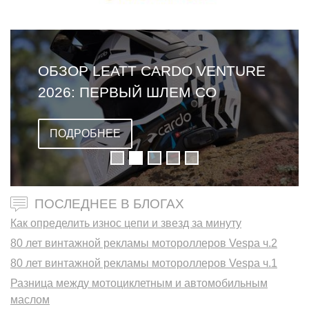
ОБЗОР LEATT CARDO VENTURE
2026: ПЕРВЫЙ ШЛЕМ СО
ВСТРОЕННОЙ ГАРНИТУРОЙ
ПОДРОБНЕЕ
ПОСЛЕДНЕЕ В БЛОГАХ
Как определить износ цепи и звезд за минуту
80 лет винтажной рекламы мотороллеров Vespa ч.2
80 лет винтажной рекламы мотороллеров Vespa ч.1
Разница между мотоциклетным и автомобильным
маслом