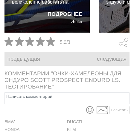
великолепно работать на
эндуро и мо
улице. И даже для такого
экипировки.
ПОДРОБНЕЕ
райдера выходного дня, как я,
коллабораци
zheka
преимущества Kabuto F-17 GP
Cardo и Leat
абсолютно реальны и
собой первы
неоспоримы.
интегриров
5.0/3
коммуникац
разработан
предыдущая
следующая
бездорожья.
КОММЕНТАРИИ "ОЧКИ-ХАМЕЛЕОНЫ ДЛЯ
ЭНДУРО SCOTT PROSPECT ENDURO LS.
ТЕСТИРОВАНИЕ"
написать
BMW
DUCATI
HONDA
KTM