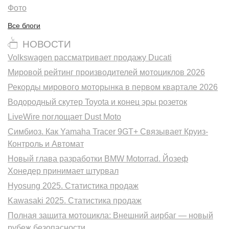
Фото
Все блоги
НОВОСТИ
Volkswagen рассматривает продажу Ducati
Мировой рейтинг производителей мотоциклов 2026
Рекорды мирового моторынка в первом квартале 2026
Водородный скутер Toyota и конец эры розеток
LiveWire поглощает Dust Moto
Симбиоз. Как Yamaha Tracer 9GT+ Связывает Круиз-
Контроль и Автомат
Новый глава разработки BMW Motorrad. Йозеф
Хонедер принимает штурвал
Hyosung 2025. Статистика продаж
Kawasaki 2025. Статистика продаж
Полная защита мотоцикла: Внешний аирбаг — новый
рубеж безопасности