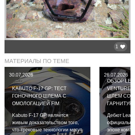
Предыдущий
След
1
МАТЕРИАЛЫ ПО ТЕМЕ
30.07.2026
26.07.2026
ОБЗОР LEA
KABUTO F-17 GP: ТЕСТ
VENTURE 2
ГОНОЧНОГО ШЛЕМА С
ШЛЕМ СО 
ОМОЛОГАЦИЕЙ FIM
ГАРНИТУР
Kabuto F-17 GP является
Дебют Leatt
живым доказательством того,
официально
что трековые технологии могут
эпохе компр