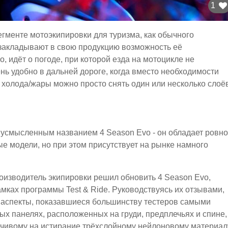
1
егменте мотоэкипировки для туризма, как обычного
 закладывают в свою продукцию возможность её
о, идёт о погоде, при которой езда на мотоцикле не
ень удобно в дальней дороге, когда вместо необходимости
от холода/жары можно просто снять один или несколько слоё
двусмысленным названием 4 Season Evo - он обладает ровно
е модели, но при этом присутствует на рынке намного
роизводитель экипировки решил обновить 4 Season Evo,
амках программы Test & Ride. Руководствуясь их отзывами,
в аспекты, показавшиеся большинству тестеров самыми
тых панелях, расположенных на груди, предплечьях и спине,
йчивому на истирание трёхслойному нейлоновому материал