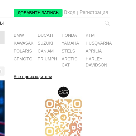
Вход
Регистрация
|
ДОБАВИТЬ ЗАПИСЬ
РЫ
BMW
DUCATI
HONDA
KTM
KAWASAKI
SUZUKI
YAMAHA
HUSQVARNA
POLARIS
CAN AM
STELS
APRILIA
CFMOTO
TRIUMPH
ARCTIC
HARLEY
CAT
DAVIDSON
я
Все производители