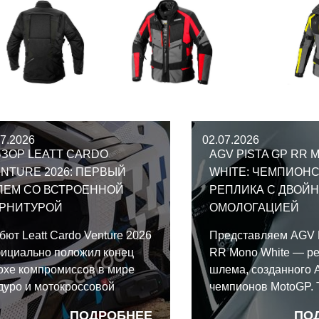
07.2026
02.07.2026
ЗОР LEATT CARDO
AGV PISTA GP RR 
NTURE 2026: ПЕРВЫЙ
WHITE: ЧЕМПИОН
ЛЕМ СО ВСТРОЕННОЙ
РЕПЛИКА С ДВОЙ
АРНИТУРОЙ
ОМОЛОГАЦИЕЙ
бют Leatt Cardo Venture 2026
Представляем AGV 
ициально положил конец
RR Mono White — р
охе компромиссов в мире
шлема, созданного 
дуро и мотокроссовой
чемпионов MotoGP. 
ипировки. Рожденный в
этот карбоновый м
ПОДРОБНЕЕ
ПО