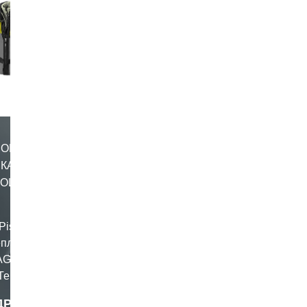
MONO
СКАЯ
НОЙ
Pista GP
еплику
AGV для
Теперь
отошлем
ДРОБНЕЕ