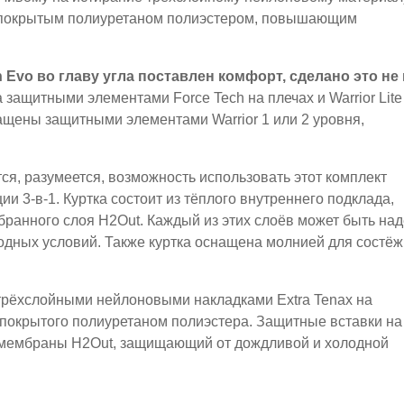
ти покрытым полиуретаном полиэстером, повышающим
n Evo во главу угла поставлен комфорт, сделано это не 
защитными элементами Force Tech на плечах и Warrior Lite
нащены защитными элементами Warrior 1 или 2 уровня,
я, разумеется, возможность использовать этот комплект
и 3-в-1. Куртка состоит из тёплого внутреннего подклада,
ранного слоя H2Out. Каждый из этих слоёв может быть над
годных условий. Также куртка оснащена молнией для состёж
трёхслойными нейлоновыми накладками Extra Tenax на
 покрытого полиуретаном полиэстера. Защитные вставки на
ой мембраны H2Out, защищающий от дождливой и холодной