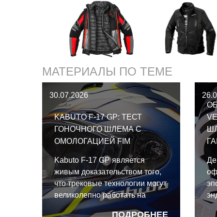
МАТЕРИАЛЫ ПО ТЕМЕ
30.07.2026
26.
ОБ
KABUTO F-17 GP: ТЕСТ
VE
ГОНОЧНОГО ШЛЕМА С
Ш
ОМОЛОГАЦИЕЙ FIM
Г
Kabuto F-17 GP является
Де
живым доказательством того,
оф
что трековые технологии могут
эп
великолепно работать на
эн
улице. И даже для такого
эк
ПОДРОБНЕЕ