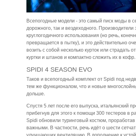
Всепогодные модели - это самый писк моды в с
дорожного, так и вездеходного. Производители
круглогодичного использования (но речь, конечн
превращается в пытку), и это действительно оч
возить с собой несколько курток или страдать 
куртки и штанов и компактно сложить их в кофр.
SPIDI 4 SEASON EVO
Таков и всепогодный комплект от Spidi под не
тем же функционалом, что и новые многослойны
дольше.
Спустя 5 лет после его выпуска, итальянский п
прибегнув для этого к помощи 300 тестеров в р
Spidi обновили туринговый костюм, проработа
важными. В частности, речь идёт о шести сетча
улучшающих вентиляцию. В дополнение к усто