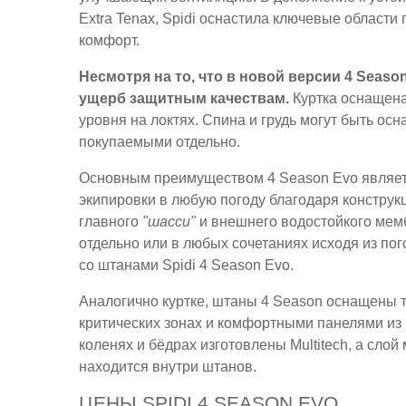
Extra Tenax, Spidi оснастила ключевые облас
комфорт.
Несмотря на то, что в новой версии 4 Seaso
ущерб защитным качествам.
Куртка оснащена 
уровня на локтях. Спина и грудь могут быть ос
покупаемыми отдельно.
Основным преимуществом 4 Season Evo являетс
экипировки в любую погоду благодаря конструкци
главного
"шасси"
и внешнего водостойкого мемб
отдельно или в любых сочетаниях исходя из по
со штанами Spidi 4 Season Evo.
Аналогично куртке, штаны 4 Season оснащены 
критических зонах и комфортными панелями из
коленях и бёдрах изготовлены Multitech, а сл
находится внутри штанов.
ЦЕНЫ SPIDI 4 SEASON EVO