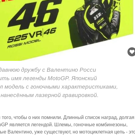
давнюю дружбу с Валентино Росси
ить имя легенды MotoGP. Японский
л модель с гоночными характеристиками,
нанесённым лазерной гравировкой.
того, чтобы о них помнили. Длинный список наград, долгая
otoGP является легендой. Шлемы, гоночные комбинезоны,
ые Валентино, уже существуют, но мотоциклетная цепь - эт