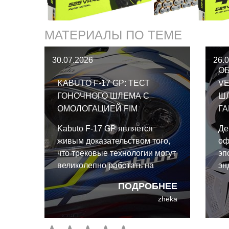
МАТЕРИАЛЫ ПО ТЕМЕ
30.07.2026
26.
ОБ
KABUTO F-17 GP: ТЕСТ
VE
ГОНОЧНОГО ШЛЕМА С
Ш
ОМОЛОГАЦИЕЙ FIM
Г
Kabuto F-17 GP является
Де
живым доказательством того,
оф
что трековые технологии могут
эп
великолепно работать на
эн
улице. И даже для такого
эк
ПОДРОБНЕЕ
райдера выходного дня, как я,
ко
zheka
преимущества Kabuto F-17 GP
Ca
абсолютно реальны и
со
неоспоримы.
ин