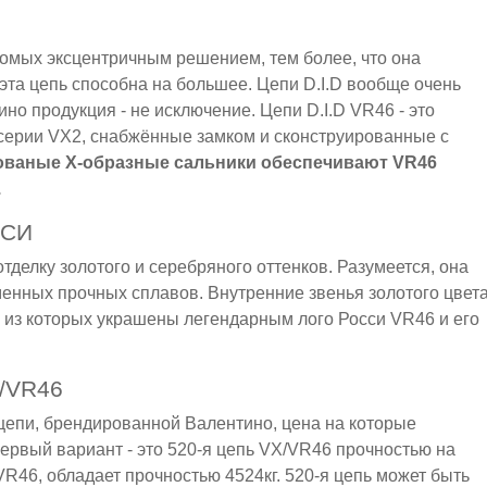
комых эксцентричным решением, тем более, что она
ь эта цепь способна на большее. Цепи D.I.D вообще очень
но продукция - не исключение. Цепи D.I.D VR46 - это
 серии VX2, снабжённые замком и сконструированные с
ованые X-образные сальники обеспечивают VR46
.
ССИ
тделку золотого и серебряного оттенков. Разумеется, она
еменных прочных сплавов. Внутренние звенья золотого цвет
из которых украшены легендарным лого Росси VR46 и его
/VR46
цепи, брендированной Валентино, цена на которые
ервый вариант - это 520-я цепь VX/VR46 прочностью на
/VR46, обладает прочностью 4524кг. 520-я цепь может быть