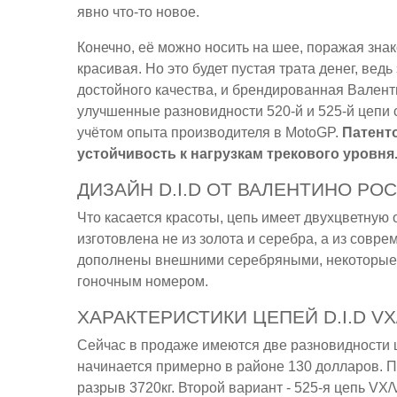
явно что-то новое.
Конечно, её можно носить на шее, поражая зна
красивая. Но это будет пустая трата денег, вед
достойного качества, и брендированная Валенти
улучшенные разновидности 520-й и 525-й цепи
учётом опыта производителя в MotoGP.
Патент
устойчивость к нагрузкам трекового уровня
ДИЗАЙН D.I.D ОТ ВАЛЕНТИНО РО
Что касается красоты, цепь имеет двухцветную о
изготовлена не из золота и серебра, а из совр
дополнены внешними серебряными, некоторые 
гоночным номером.
ХАРАКТЕРИСТИКИ ЦЕПЕЙ D.I.D VX
Сейчас в продаже имеются две разновидности 
начинается примерно в районе 130 долларов. П
разрыв 3720кг. Второй вариант - 525-я цепь VX