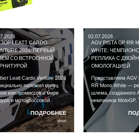
07.2026
02.07.2026
ЗОР LEATT CARDO
AGV PISTA GP RR 
NTURE 2026: ПЕРВЫЙ
WHITE: ЧЕМПИОН
ЛЕМ СО ВСТРОЕННОЙ
РЕПЛИКА С ДВОЙ
АРНИТУРОЙ
ОМОЛОГАЦИЕЙ
бют Leatt Cardo Venture 2026
Представляем AGV 
ициально положил конец
RR Mono White — р
охе компромиссов в мире
шлема, созданного 
дуро и мотокроссовой
чемпионов MotoGP. 
ипировки. Рожденный в
этот карбоновый м
ПОДРОБНЕЕ
ПО
ллаборации гигантов связи
полностью соответс
dron
rdo и Leatt, представляет
новейшим и крайне 
бой первый в мире
стандартам безопас
тегрированный
22.06 и DOT.