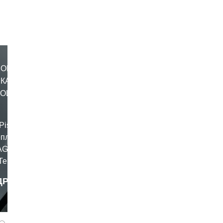
MONO
СКАЯ
НОЙ
Pista GP
еплику
AGV для
Теперь
отошлем
ДРОБНЕЕ
твует
panferov
жёстким
ности ECE