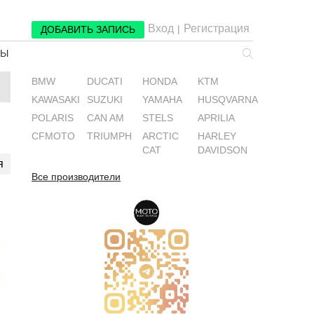
Вход
Регистрация
|
ДОБАВИТЬ ЗАПИСЬ
РЫ
BMW
DUCATI
HONDA
KTM
KAWASAKI
SUZUKI
YAMAHA
HUSQVARNA
POLARIS
CAN AM
STELS
APRILIA
CFMOTO
TRIUMPH
ARCTIC
HARLEY
CAT
DAVIDSON
я
Все производители