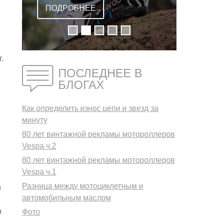
ВСТРОЕННОЙ
ПОДРОБНЕЕ
ГАРНИТУРОЙ
.
ПОСЛЕДНЕЕ В
БЛОГАХ
Как определить износ цепи и звезд за
минуту
я
80 лет винтажной рекламы мотороллеров
Vespa ч.2
80 лет винтажной рекламы мотороллеров
Vespa ч.1
Разница между мотоциклетным и
й
автомобильным маслом
а
Фото