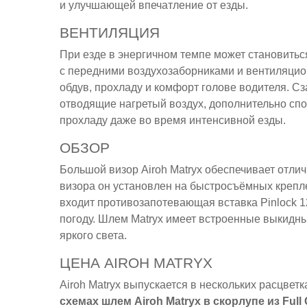
и улучшающей впечатление от езды.
ВЕНТИЛЯЦИЯ
При езде в энергичном темпе может становитьс
с передними воздухозаборниками и вентиляци
обдув, прохладу и комфорт голове водителя. С
отводящие нагретый воздух, дополнительно сп
прохладу даже во время интенсивной езды.
ОБЗОР
Большой визор Airoh Matryx обеспечивает отлич
визора он установлен на быстросъёмных крепл
входит противозапотевающая вставка Pinlock 
погоду. Шлем Matryx имеет встроенные выкидн
яркого света.
ЦЕНА AIROH MATRYX
Airoh Matryx выпускается в нескольких расцвет
схемах шлем Airoh Matryx в скорлупе из Full