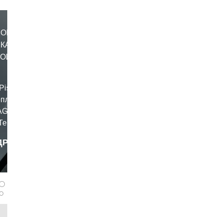
MONO
СКАЯ
НОЙ
Pista GP
еплику
AGV для
Теперь
отошлем
ДРОБНЕЕ
твует
panferov
жёстким
ности ECE