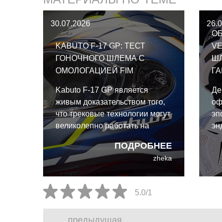
30.07.2026
26.
ОБ
KABUTO F-17 GP: ТЕСТ
VE
ГОНОЧНОГО ШЛЕМА С
Ш
ОМОЛОГАЦИЕЙ FIM
Г
Kabuto F-17 GP является
Де
живым доказательством того,
оф
что трековые технологии могут
эп
великолепно работать на
эн
улице. И даже для такого
эк
ПОДРОБНЕЕ
райдера выходного дня, как я,
ко
zheka
преимущества Kabuto F-17 GP
Ca
абсолютно реальны и
со
неоспоримы.
ин
5.0/1
ко
ра
предыдущая
бе