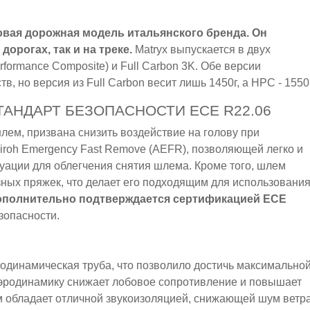
овая дорожная модель итальянского бренда. Он
орогах, так и на треке.
Matryx выпускается в двух
formance Composite) и Full Carbon 3K. Обе версии
 но версия из Full Carbon весит лишь 1450г, а HPC - 1550г
СТАНДАРТ БЕЗОПАСНОСТИ ECE R22.06
шлем, призвана снизить воздействие на голову при
iroh Emergency Fast Remove (AEFR), позволяющей легко и
уации для облегчения снятия шлема. Кроме того, шлем
зных пряжек, что делает его подходящим для использовани
ополнительно подтверждается сертификацией ECE
зопасности.
одинамическая труба, что позволило достичь максимально
эродинамику снижает лобовое сопротивление и повышает
м обладает отличной звукоизоляцией, снижающей шум ветр