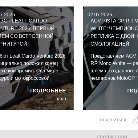
07.2026
02.07.2026
ЗОР LEATT CARDO
AGV PISTA GP RR 
NTURE 2026: ПЕРВЫЙ
WHITE: ЧЕМПИОН
ЛЕМ СО ВСТРОЕННОЙ
РЕПЛИКА С ДВОЙ
АРНИТУРОЙ
ОМОЛОГАЦИЕЙ
бют Leatt Cardo Venture 2026
Представляем AGV 
ициально положил конец
RR Mono White — р
охе компромиссов в мире
шлема, созданного 
дуро и мотокроссовой
чемпионов MotoGP. 
ипировки. Рожденный в
этот карбоновый м
ПОДРОБНЕЕ
ПО
ллаборации гигантов связи
полностью соответс
dron
rdo и Leatt, представляет
новейшим и крайне 
бой первый в мире
стандартам безопас
тегрированный
22.06 и DOT.
поделиться
ммуникационный шлем,
зработанный для
следующая
здорожья.