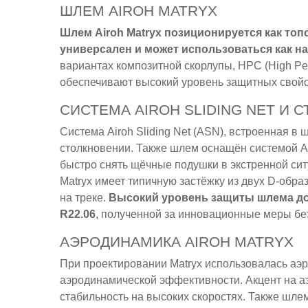
ШЛЕМ AIROH MATRYX
Шлем Airoh Matryx позиционируется как топ
универсален и может использоваться как на д
вариантах композитной скорлупы, HPC (High Per
обеспечивают высокий уровень защитных свойств,
СИСТЕМА AIROH SLIDING NET И 
Система Airoh Sliding Net (ASN), встроенная в 
столкновении. Также шлем оснащён системой A
быстро снять щёчные подушки в экстренной сит
Matryx имеет типичную застёжку из двух D-обра
на треке.
Высокий уровень защиты шлема д
R22.06
, полученной за инновационные меры бе
АЭРОДИНАМИКА AIROH MATRYX
При проектировании Matryx использовалась аэр
аэродинамической эффективности. Акцент на а
стабильность на высоких скоростях. Также шле