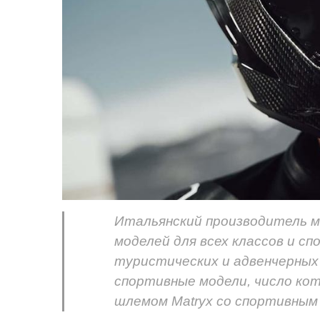
Итальянский производитель 
моделей для всех классов и с
туристических и адвенчерных 
спортивные модели, число ко
шлемом Matryx со спортивным 