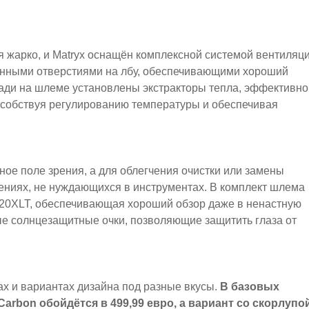
я жарко, и Matryx оснащён комплексной системой вентиляц
онными отверстиями на лбу, обеспечивающими хороший
зади на шлеме установлены экстракторы тепла, эффективно
особствуя регулированию температуры и обеспечивая
ное поле зрения, а для облегчения очистки или замены
ениях, не нуждающихся в инструментах. В комплект шлема
120XLT, обеспечивающая хороший обзор даже в ненастную
ые солнцезащитные очки, позволяющие защитить глаза от
ках и вариантах дизайна под разные вкусы.
В базовых
 Carbon обойдётся в 499,99 евро, а вариант со скорлупо