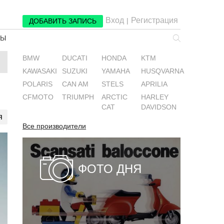
Вход
Регистрация
|
ДОБАВИТЬ ЗАПИСЬ
РЫ
BMW
DUCATI
HONDA
KTM
KAWASAKI
SUZUKI
YAMAHA
HUSQVARNA
POLARIS
CAN AM
STELS
APRILIA
CFMOTO
TRIUMPH
ARCTIC
HARLEY
CAT
DAVIDSON
я
Все производители
ФОТО ДНЯ