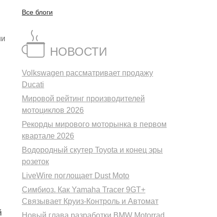
Все блоги
ии
НОВОСТИ
Volkswagen рассматривает продажу
Ducati
Мировой рейтинг производителей
мотоциклов 2026
Рекорды мирового моторынка в первом
квартале 2026
Водородный скутер Toyota и конец эры
розеток
LiveWire поглощает Dust Moto
Симбиоз. Как Yamaha Tracer 9GT+
Связывает Круиз-Контроль и Автомат
й
Новый глава разработки BMW Motorrad.