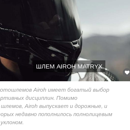
ШЛЕМ AIROH MATRYX
мотошлемов Airoh имеет богатый выбор
портивных дисциплин. Помимо
шлемов, Airoh выпускает и дорожные, и
торых недавно пополнилось полнолицевым
уклоном.