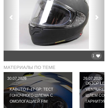
Предыдущий
След
1
МАТЕРИАЛЫ ПО ТЕМЕ
30.07.2026
26.07.2026
ОБЗОР LEA
KABUTO F-17 GP: ТЕСТ
VENTURE 2
ГОНОЧНОГО ШЛЕМА С
ШЛЕМ СО 
ОМОЛОГАЦИЕЙ FIM
ГАРНИТУР