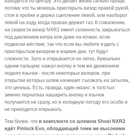
находится по центру. Это делает жизнь сильно проще,
потому что ты можешь приоткрыть визор правой рукой,
стоя в пробке и держа сцепление левой, или наоборот
левой на ходу, когда правая держит газ. К сожалению,
на скорости визор NXR2 имеет склонность закрываться
под давлением ветра или даже на кочках, если
подвески жёсткие, так что если вы любите ездить с
приоткрытым визором в жаркие дни, тут будут
сложности. Зато и открывается он легко, буквально
одним пальцем: нажал кнопку и тем же движением
поднял язычок - после некоторых визоров, при
открытии которых шлем начинает съезжать на затылок,
это ценишь. Есть, правда, один нюанс: в толстых
зимних перчатках нашарить кнопку и язычок
получается не сразу, но в холодную погоду его особо и
не приходится открывать.
Тем более, что
в комплекте со шлемом Shoei NXR2
идёт Pinlock Evo, обладающий теми же высокими