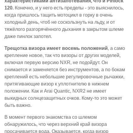
характеристиками антизапотевания, что и Pinlock
120.
Конечно, и у него есть пределы - это выяснилось,
когда пришлось тащить мотоцикл в горку в очень
холодный день, чтоб не соскользнуть на льду, и от
тяжёлого разгорячённого дыхания в закрытом шлеме
даже пинлок запотел.
Трещотка визора имеет восемь положений
, а само
крепление новое, так что визоры от других моделей,
включая первую версию NXR, не подойдут. Он
снимается и заменяется без инструментов, а по бокам
креплений есть небольшие регулировочные рычажки,
притягивающие визор к уплотнителю в нижнем
положении. Как и Arai Quantic, NXR2 не имеет
выкидных солнцезащитных очков. Кому-то это может
быть важно.
В момент первого знакомства со шлемом
обнаружилось, что через верхний край визора
просачивается вода. Оказывается, когда визор