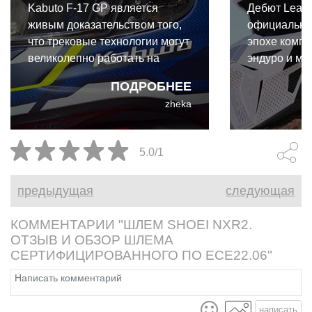
Kabuto F-17 GP является
Дебют Leatt
живым доказательством того,
официально
что трековые технологии могут
эпохе компр
великолепно работать на
эндуро и мо
улице. И даже для такого
экипировки.
ПОДРОБНЕЕ
райдера выходного дня, как я,
коллабораци
zheka
преимущества Kabuto F-17 GP
Cardo и Leat
абсолютно реальны и
собой первы
неоспоримы.
интегриров
5.0/1
коммуникац
разработан
предыдущая
следующая
бездорожья.
КОММЕНТАРИИ "ШЛЕМ SHOEI NXR2.
ОТЗЫВ И ОБЗОР ШЛЕМА
СЕРТИФИЦИРОВАННОГО ПО ECE22.06"
написать