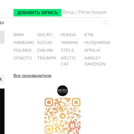
Вход
Регистрация
|
ДОБАВИТЬ ЗАПИСЬ
РЫ
BMW
DUCATI
HONDA
KTM
KAWASAKI
SUZUKI
YAMAHA
HUSQVARNA
POLARIS
CAN AM
STELS
APRILIA
CFMOTO
TRIUMPH
ARCTIC
HARLEY
CAT
DAVIDSON
Все производители
я