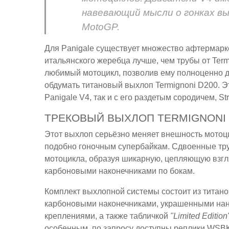
навевающий мысли о гонках в
MotoGP.
Для Panigale существует множество афтермарк
итальянского жеребца лучше, чем трубы от Term
любимый мотоцикл, позволив ему полноценно дыш
обдумать титановый выхлоп Termignoni D200. Э
Panigale V4, так и с его раздетым сородичем, Stre
ТРЕКОВЫЙ ВЫХЛОП TERMIGNONI 
Этот выхлоп серьёзно меняет внешность мотоци
подобно гоночным супербайкам. Сдвоенные труб
мотоцикла, образуя шикарную, цепляющую взгля
карбоновыми наконечниками по бокам.
Комплект выхлопной системы состоит из титано
карбоновыми наконечниками, украшенными нан
креплениями, а также табличкой
"Limited Edition
особенным, по запросу доступны реплики WSB