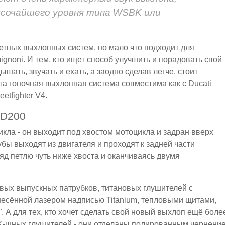
ысочайшего уровня типа WSBK или
етных выхлопных систем, но мало что подходит для
ignoni. И тем, кто ищет способ улучшить и порадовать свой
ать, звучать и ехать, а заодно сделав легче, стоит
та гоночная выхлопная система совместима как с Ducati
etfighter V4.
D200
кла - он выходит под хвостом мотоцикла и задран вверх
ы выходят из двигателя и проходят к задней части
д петлю чуть ниже хвоста и оканчиваясь двумя
вых выпускных патрубков, титановых глушителей с
есённой лазером надписью Titanium, тепловыми щитами,
"
. А для тех, кто хочет сделать свой новый выхлоп ещё боле
K-шных глушителей - они отделаны полированным чернени