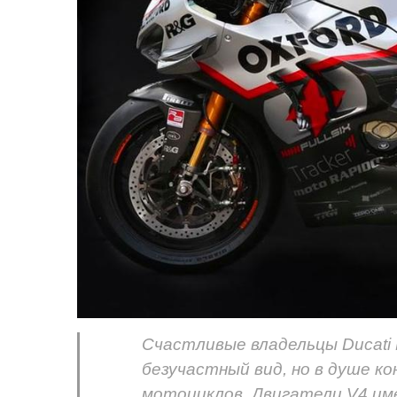
Счастливые владельцы Ducati 
безучастный вид, но в душе к
мотоциклов. Двигатели V4 им