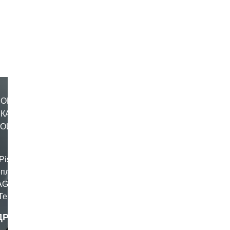
MONO
СКАЯ
НОЙ
Pista GP
еплику
AGV для
Теперь
отошлем
ДРОБНЕЕ
твует