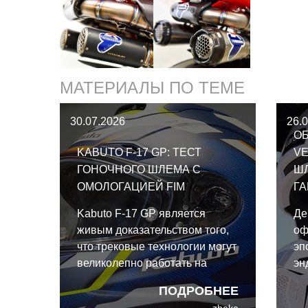
МАТЕРИАЛЫ ПО ТЕМЕ
30.07.2026
26.
ОБ
KABUTO F-17 GP: ТЕСТ
VE
ГОНОЧНОГО ШЛЕМА С
Ш
ОМОЛОГАЦИЕЙ FIM
Г
Kabuto F-17 GP является
Де
живым доказательством того,
оф
что трековые технологии могут
эп
великолепно работать на
эн
улице. И даже для такого
эк
ПОДРОБНЕЕ
райдера выходного дня, как я,
ко