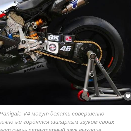
Panigale V4 могут делать совершенно
онечно же гордятся шикарным звуком своих
еют очень характерный звук выхлопа,