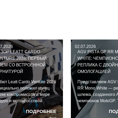
07.2026
02.07.2026
ЗОР LEATT CARDO
AGV PISTA GP RR 
NTURE 2026: ПЕРВЫЙ
WHITE: ЧЕМПИОН
ЛЕМ СО ВСТРОЕННОЙ
РЕПЛИКА С ДВОЙ
АРНИТУРОЙ
ОМОЛОГАЦИЕЙ
бют Leatt Cardo Venture 2026
Представляем AGV 
ициально положил конец
RR Mono White — р
охе компромиссов в мире
шлема, созданного 
дуро и мотокроссовой
чемпионов MotoGP. 
ипировки. Рожденный в
этот карбоновый м
ПОДРОБНЕЕ
ПО
ллаборации гигантов связи
полностью соответс