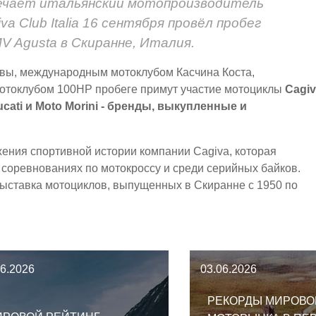
мечает итальянский мотопроизводитель
va Club Italia 16 сентября провёл пробег
V Agusta в Скиранне, Италия.
вы, международным мотоклубом Касчина Коста,
мотоклубом 100HP пробеге примут участие мотоциклы
Cagiv
ucati и Moto Morini - бренды, выкупленные и
жения спортивной истории компании Cagiva, которая
 соревнованиях по мотокроссу и среди серийных байков.
выставка мотоциклов, выпущенных в Скиранне с 1950 по
06.2026
03.06.2026
РЕКОРДЫ МИРОВО