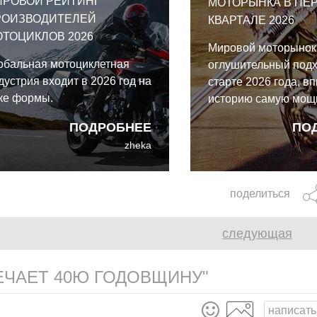
ИРОВОЙ РЕЙТИНГ
МОТОРЫНКА В ПЕ
РОИЗВОДИТЕЛЕЙ
КВАРТАЛЕ 2026
ТОЦИКЛОВ 2026
Мировой моторынок
обальная мотоциклетная
оглушительный подх
дустрия входит в 2026 год на
старте 2026 года, вп
ке формы.
историю самую мощ
четверть за всё вре
ПОДРОБНЕЕ
ПО
наблюдений. За пер
zheka
месяца по всей пла
зарегистрировано 1
миллиона новых мот
поделиться
что означает увере
двузначный рост на
следующая
ЕЧАЕТ 40Ю ГОДОВЩИНУ"
написать