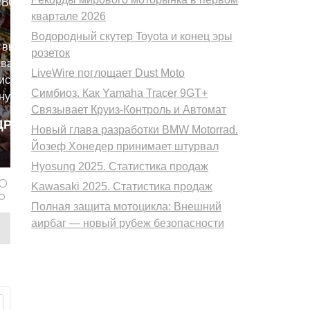
РВОМ
квартале 2026
Водородный скутер Toyota и конец эры
 выдал
розеток
ват на
LiveWire поглощает Dust Moto
исав в
Симбиоз. Как Yamaha Tracer 9GT+
ную
Связывает Круиз-Контроль и Автомат
мя
ДРОБНЕЕ
вые три
Новый глава разработки BMW Motorrad.
panferov
нете
Йозеф Хонедер принимает штурвал
6,8
Hyosung 2025. Статистика продаж
оциклов,
Kawasaki 2025. Статистика продаж
нный
Полная защита мотоцикла: Внешний
 11%.
аирбаг — новый рубеж безопасности