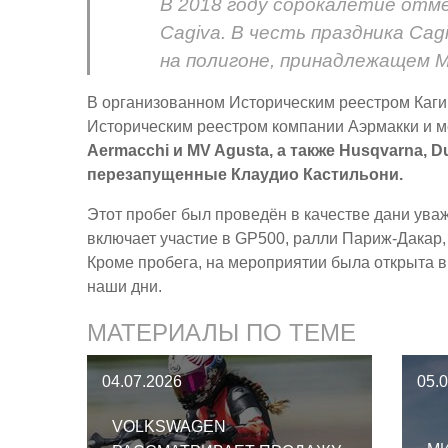
В 2018 году сорокалетие от
Cagiva. В честь праздника Cagi
на полигоне, принадлежащем M
В организованном Историческим реестром Каги
Историческим реестром компании Аэрмакки и 
Aermacchi и MV Agusta, а также Husqvarna, D
перезапущенные Клаудио Кастильони.
Этот пробег был проведён в качестве дани ува
включает участие в GP500, ралли Париж-Дакар,
Кроме пробега, на мероприятии была открыта 
наши дни.
МАТЕРИАЛЫ ПО ТЕМЕ
04.07.2026
05.
VOLKSWAGEN