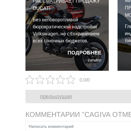
М
РАССМАТРИВАЕТ ПРОДАЖУ
П
DUCATI
МО
Без неповоротливой
Гл
бюрократической надстройки
ин
Volkswagen, но с сохранением
пи
всех гоночных бюджетов,
Ducati вполне способна
ПОДРОБНЕЕ
расцвести как независимый
zarubin
игрок.
0.0/0
предыдущая
КОММЕНТАРИИ "CAGIVA ОТМ