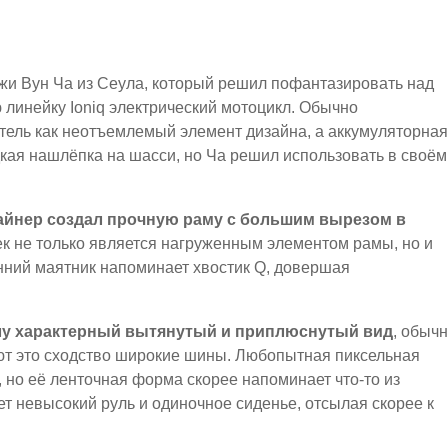
жи Вун Ча из Сеула, который решил пофантазировать над
ю линейку Ioniq электрический мотоцикл. Обычно
тель как неотъемлемый элемент дизайна, а аккумуляторная
дкая нашлёпка на шасси, но Ча решил использовать в своём
изайнер создал прочную раму с большим вырезом в
к не только является нагруженным элементом рамы, но и
нний маятник напоминает хвостик Q, довершая
лу характерный вытянутый и приплюснутый вид
, обыч
ют это сходство широкие шины. Любопытная пиксельная
, но её ленточная форма скорее напоминает что-то из
ет невысокий руль и одиночное сиденье, отсылая скорее к