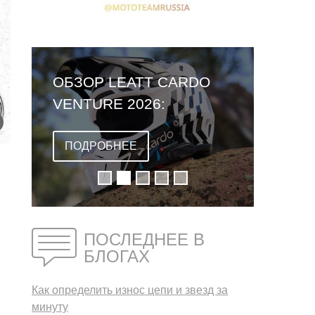
ОБЗОР LEATT CARDO
VENTURE 2026:
ПЕРВЫЙ ШЛЕМ СО
ВСТРОЕННОЙ
ПОДРОБНЕЕ
ГАРНИТУРОЙ
ПОСЛЕДНЕЕ В
БЛОГАХ
Как определить износ цепи и звезд за
минуту