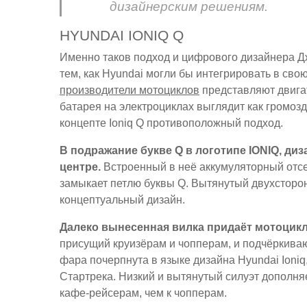
дизайнерским решениям.
HYUNDAI IONIQ Q
Именно таков подход и цифрового дизайнера Д
тем, как Hyundai могли бы интегрировать в сво
производители мотоциклов
представляют двига
батарея на электроциклах выглядит как громоз
концепте Ioniq Q противоположный подход.
В подражание букве Q в логотипе IONIQ, д
центре.
Встроенный в неё аккумуляторный отсе
замыкает петлю буквы Q. Вытянутый двухсторо
концептуальный дизайн.
Далеко вынесенная вилка придаёт мотоцик
присущий круизёрам и чопперам, и подчёркива
фара почерпнута в языке дизайна Hyundai Ioniq
Стартрека. Низкий и вытянутый силуэт дополня
кафе-рейсерам, чем к чопперам.