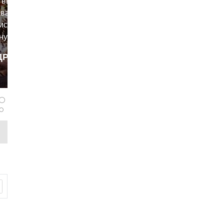
 выдал
ват на
исав в
ную
мя
ДРОБНЕЕ
вые три
panferov
нете
6,8
оциклов,
нный
 11%.