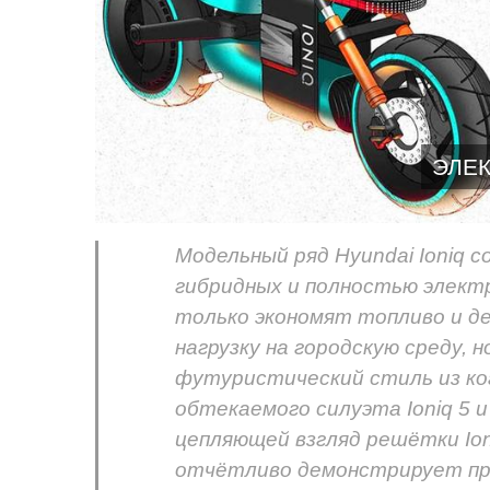
ЭЛЕ
Модельный ряд Hyundai Ioniq 
гибридных и полностью элект
только экономят топливо и де
нагрузку на городскую среду,
футуристический стиль из ког
обтекаемого силуэта Ioniq 5 
цепляющей взгляд решётки Ioni
отчётливо демонстрирует пр