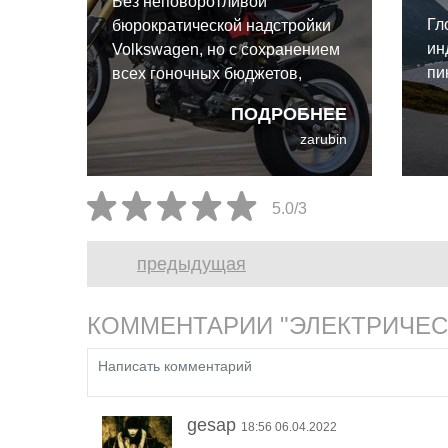
Без неповоротливой
Гл
бюрократической надстройки
ин
Volkswagen, но с сохранением
пи
всех гоночных бюджетов,
Ducati вполне способна
ПОДРОБНЕЕ
расцвести как независимый
zarubin
игрок.
5.0/3
предыдущая
КОММЕНТАРИИ "ЭЛЕКТРИЧЕС
gesap
18:56 06.04.2022