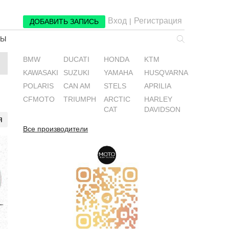
Вход
Регистрация
|
ДОБАВИТЬ ЗАПИСЬ
РЫ
BMW
DUCATI
HONDA
KTM
KAWASAKI
SUZUKI
YAMAHA
HUSQVARNA
POLARIS
CAN AM
STELS
APRILIA
CFMOTO
TRIUMPH
ARCTIC
HARLEY
CAT
DAVIDSON
я
Все производители