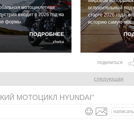
Мировой моторынок
обальная мотоциклетная
оглушительный подх
дустрия входит в 2026 год на
старте 2026 года, вп
ке формы.
историю самую мощ
четверть за всё вре
ПОДРОБНЕЕ
ПО
наблюдений. За пер
zheka
месяца по всей пла
зарегистрировано 1
миллиона новых мот
поделиться
что означает увере
двузначный рост на
следующая
КИЙ МОТОЦИКЛ HYUNDAI"
написать