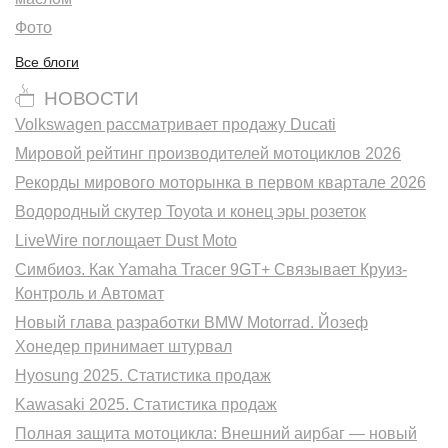
Фото
Все блоги
НОВОСТИ
Volkswagen рассматривает продажу Ducati
Мировой рейтинг производителей мотоциклов 2026
Рекорды мирового моторынка в первом квартале 2026
Водородный скутер Toyota и конец эры розеток
LiveWire поглощает Dust Moto
Симбиоз. Как Yamaha Tracer 9GT+ Связывает Круиз-
Контроль и Автомат
Новый глава разработки BMW Motorrad. Йозеф
Хонедер принимает штурвал
Hyosung 2025. Статистика продаж
Kawasaki 2025. Статистика продаж
Полная защита мотоцикла: Внешний аирбаг — новый