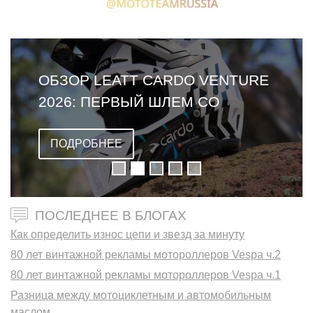
ОБЗОР LEATT CARDO VENTURE
2026: ПЕРВЫЙ ШЛЕМ СО
ВСТРОЕННОЙ ГАРНИТУРОЙ
ПОДРОБНЕЕ
ПОСЛЕДНЕЕ В БЛОГАХ
Как определить износ цепи и звезд за минуту
80 лет винтажной рекламы мотороллеров Vespa ч.2
80 лет винтажной рекламы мотороллеров Vespa ч.1
Разница между мотоциклетным и автомобильным
маслом