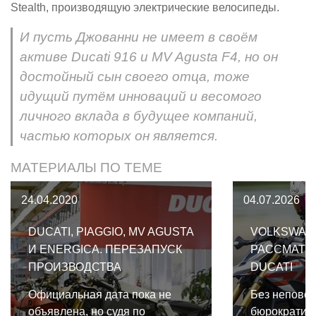
Stealth, производящую электрические велосипеды.
И пусть Джованни не имеет в своём
активе Ducati 916 и MV Agusta F4, но он
достойный сын своего отца, тоже
идущий путём инноваций и весомого
личного вклада в будущее компаний,
частью которых он является.
МАТЕРИАЛЫ ПО ТЕМЕ
24.04.2020
04.07.2026
DUCATI, PIAGGIO, MV AGUSTA
VOLKSWAG
И ENERGICA. ПЕРЕЗАПУСК
РАССМАТР
ПРОИЗВОДСТВА
DUCATI
Официальная дата пока не
Без непово
объявлена, но судя по
бюрократиче