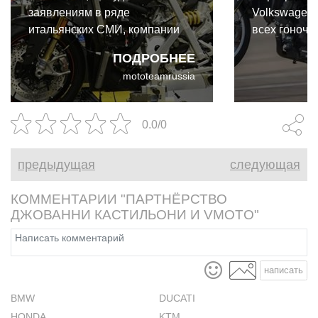
заявлениям в ряде
Volkswagen,
итальянских СМИ, компании
всех гоночн
смогут открыться уже 27
Ducati впол
ПОДРОБНЕЕ
апреля. Перезапуск
расцвести к
mototeamrussia
производства Ducati, Piaggio,
игрок.
MV Agusta и Energica после
карантина.
0.0/0
предыдущая
следующая
КОММЕНТАРИИ "ПАРТНЁРСТВО
ДЖОВАННИ КАСТИЛЬОНИ И VMOTO"
написать
BMW
DUCATI
HONDA
KTM