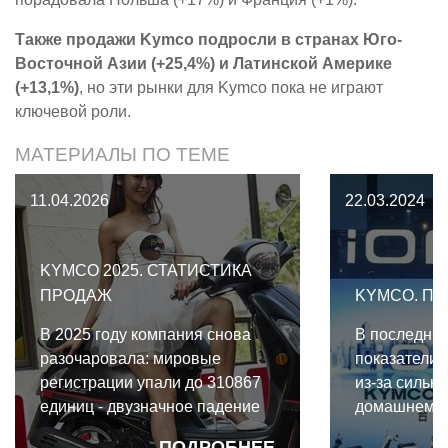
Также продажи Kymco подросли в странах Юго-
Восточной Азии (+25,4%) и Латинской Америке
(+13,1%)
, но эти рынки для Kymco пока не играют
ключевой роли.
МАТЕРИАЛЫ ПО ТЕМЕ
11.04.2026
22.03.2024
KYMCO 2025. СТАТИСТИКА
ПРОДАЖ
KYMCO. ПР
В 2025 году компания снова
В последни
разочаровала: мировые
показатели
регистрации упали до 310867
из-за сильн
единиц - двузначное падение
домашнем р
по сравнению с прошлым
SYM и расту
ПОДРОБНЕЕ