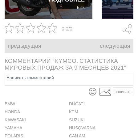
годом и четвёртое подряд
международн
tolik
годовое снижение.
появляются
производите
электрическ
0.0/0
предыдущая
следующая
КОММЕНТАРИИ "KYMCO. СТАТИСТИКА
МИРОВЫХ ПРОДАЖ ЗА 9 МЕСЯЦЕВ 2021"
написать
BMW
DUCATI
HONDA
KTM
KAWASAKI
SUZUKI
YAMAHA
HUSQVARNA
POLARIS
CAN AM