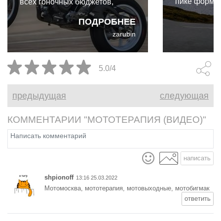
пике формы
всех гоночных бюджетов,
Ducati вполне способна
ПОДРОБНЕЕ
расцвести как независимый
zarubin
игрок.
5.0/4
предыдущая
следующая
КОММЕНТАРИИ "МОТОТЕРАПИЯ (ВИДЕО)"
написать
shpionoff
13:16 25.03.2022
Мотомосква, мототерапия, мотовыходные, мотобигмак
ответить