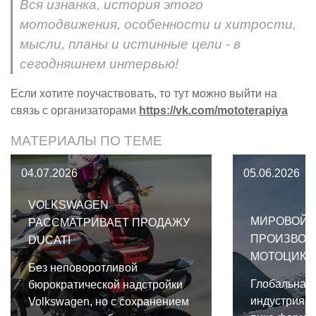
Вся изнанка, история этого
мотодвижения, особенности и хитрости,
мысли, планы и истинные цели - в
сегодняшнем интервью!
Если хотите поучаствовать, то тут можно выйти на
связь с организаторами
https://vk.com/mototerapiya
МАТЕРИАЛЫ ПО ТЕМЕ
04.07.2026
05.06.2026
VOLKSWAGEN
МИРОВОЙ 
РАССМАТРИВАЕТ ПРОДАЖУ
ПРОИЗВОД
DUCATI
МОТОЦИКЛО
Без неповоротливой
Глобальная
бюрократической надстройки
индустрия в
Volkswagen, но с сохранением