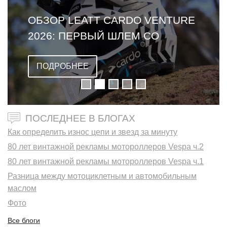
ОБЗОР LEATT CARDO VENTURE
2026: ПЕРВЫЙ ШЛЕМ СО
ВСТРОЕННОЙ ГАРНИТУРОЙ
ПОДРОБНЕЕ
ПОСЛЕДНЕЕ В БЛОГАХ
Как определить износ цепи и звезд за минуту
80 лет винтажной рекламы мотороллеров Vespa ч.2
80 лет винтажной рекламы мотороллеров Vespa ч.1
Разница между мотоциклетным и автомобильным
маслом
Фото
Все блоги