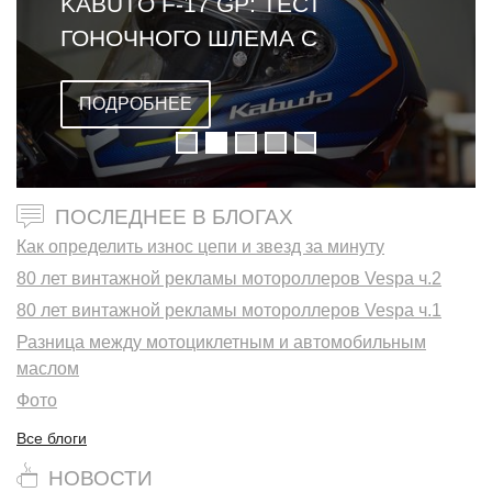
KABUTO F-17 GP: ТЕСТ
ГОНОЧНОГО ШЛЕМА С
ОМОЛОГАЦИЕЙ FIM
ПОДРОБНЕЕ
ПОСЛЕДНЕЕ В БЛОГАХ
Как определить износ цепи и звезд за минуту
80 лет винтажной рекламы мотороллеров Vespa ч.2
80 лет винтажной рекламы мотороллеров Vespa ч.1
Разница между мотоциклетным и автомобильным
маслом
Фото
Все блоги
НОВОСТИ