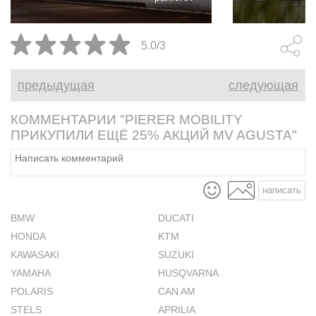
5.0/3
предыдущая
следующая
КОММЕНТАРИИ "PIERER MOBILITY
ПРИКУПИЛИ ЕЩЁ 25% АКЦИЙ MV AGUSTA"
написать
BMW
DUCATI
HONDA
KTM
KAWASAKI
SUZUKI
YAMAHA
HUSQVARNA
POLARIS
CAN AM
STELS
APRILIA