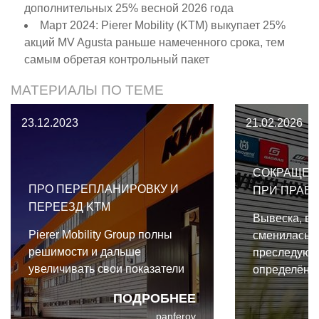
дополнительных 25% весной 2026 года
Март 2024: Pierer Mobility (KTM) выкупает 25%
акций MV Agusta раньше намеченного срока, тем
самым обретая контрольный пакет
МАТЕРИАЛЫ ПО ТЕМЕ
23.12.2023
21.02.2026
СОКРАЩЕН
ПРО ПЕРЕПЛАНИРОВКУ И
ПРИ ПРАВЛ
ПЕРЕЕЗД KTM
Вывеска, во
Pierer Mobility Group полны
сменилась, 
решимости и дальше
преследующ
увеличивать свои показатели
определённо
ПОДРОБНЕЕ
panferov