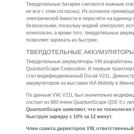
Твердотельные батареи считаются важным этапо
не все с этим согласны). Их основное преимуще
электрической ёмкости в пересчёте на единицу
безопасными, поскольку жидкий электролит, и
огнеопасен, а кроме того, твердотельные акку
позволяет заряжать их быстрее.
ТВЕРДОТЕЛЬНЫЕ АККУМУЛЯТОРЫ 
Твердотельные аккумуляторы VW разработаны в
QuantumScape Corporation. И первым транспор
стал модифицированный Ducati V21L. Демонстр
аккумуляторов на выставке IAA Mobility в Мюнх
По данным VW, V21L был значительно модифици
состоит из 980 ячеек QuantumScape QSE-5 с л
QuantumScape заявляют, что их технология 
быструю зарядку с 10% за 12 минут.
Член совета директоров VW, ответственный 