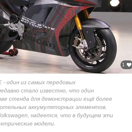
1
E - один из самых передовых
недавно стало известно, что один
стве стенда для демонстрации ещё более
дотельных аккумуляторных элементов.
Volkswagen, надеется, что в будущем эти
ектрические модели.