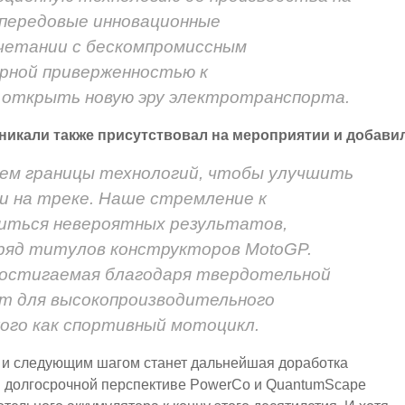
 передовые инновационные
четании с бескомпромиссным
арной приверженностью к
 открыть новую эру электротранспорта.
никали также присутствовал на мероприятии и добави
ряем границы технологий, чтобы улучшить
и на треке. Наше стремление к
биться невероятных результатов,
ряд титулов конструкторов MotoGP.
достигаемая благодаря твердотельной
ит для высокопроизводительного
ого как спортивный мотоцикл.
, и следующим шагом станет дальнейшая доработка
 В долгосрочной перспективе PowerCo и QuantumScape