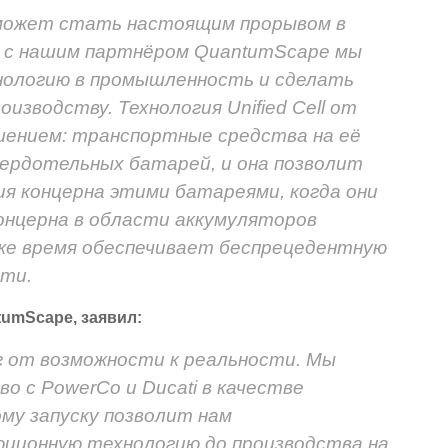
может стать настоящим прорывом в
 с нашим партнёром QuantumScape мы
нологию в промышленность и сделать
изводству. Технология Unified Cell от
ением: транспортные средства на её
вердотельных батарей, и она позволит
я концерна этими батареями, когда они
онцерна в области аккумуляторов
 же время обеспечивает беспрецедентную
ти.
umScape, заявил:
г от возможности к реальности. Мы
о с PowerCo и Ducati в качестве
му запуску позволит нам
ционную технологию до производства на