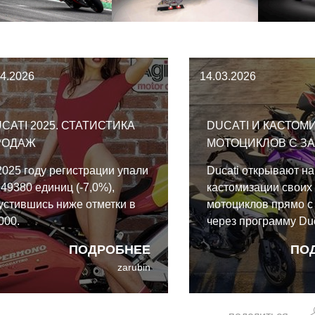
04.2026
14.03.2026
CATI 2025. СТАТИСТИКА
DUCATI И КАСТОМ
РОДАЖ
МОТОЦИКЛОВ С З
2025 году регистрации упали
Ducati открывают н
 49380 единиц (-7,0%),
кастомизации своих
устившись ниже отметки в
мотоциклов прямо с 
000.
через программу Duc
Made (DFM).
ПОДРОБНЕЕ
ПО
zarubin