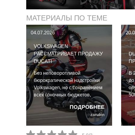
МАТЕРИАЛЫ ПО ТЕМЕ
04.07.2026
20.
VOLKSWAGEN
РАССМАТРИВАЕТ ПРОДАЖУ
DU
DUCATI
П
Без неповоротливой
В 
бюрократической надстройки
до
Volkswagen, но с сохранением
оп
всех гоночных бюджетов,
50
Ducati вполне способна
ПОДРОБНЕЕ
расцвести как независимый
zarubin
игрок.