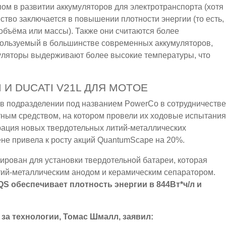
м в развитии аккумуляторов для электротранспорта (хотя
ство заключается в повышении плотности энергии (то есть,
 объёма или массы). Также они считаются более
спользуемый в большинстве современных аккумуляторов,
муляторы выдерживают более высокие температуры, что
И DUCATI V21L ДЛЯ MOTOE
 подразделении под названием PowerCo в сотрудничестве
тным средством, на котором провели их ходовые испытания
ация новых твердотельных литий-металлических
ене привела к росту акций QuantumScape на 20%.
рован для установки твердотельной батареи, которая
итий-металлическим анодом и керамическим сепаратором.
QS обеспечивает плотность энергии в 844Вт*ч/л и
за технологии, Томас Шмалл, заявил: