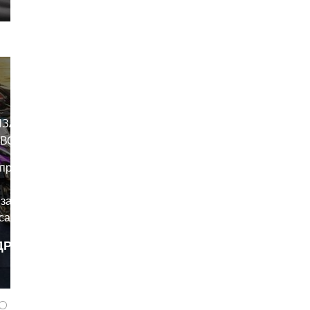
ИЗАЦИЯ
АВОДА
аправление
завода -
ati Factory
ДРОБНЕЕ
zheka