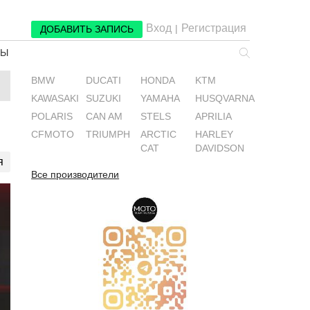
Вход
Регистрация
|
ДОБАВИТЬ ЗАПИСЬ
РЫ
BMW
DUCATI
HONDA
KTM
KAWASAKI
SUZUKI
YAMAHA
HUSQVARNA
POLARIS
CAN AM
STELS
APRILIA
CFMOTO
TRIUMPH
ARCTIC
HARLEY
CAT
DAVIDSON
я
Все производители