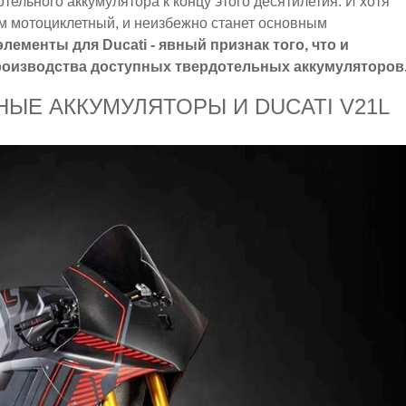
ельного аккумулятора к концу этого десятилетия. И хотя
м мотоциклетный, и неизбежно станет основным
лементы для Ducati - явный признак того, что и
роизводства доступных твердотельных аккумуляторов
ЫЕ АККУМУЛЯТОРЫ И DUCATI V21L