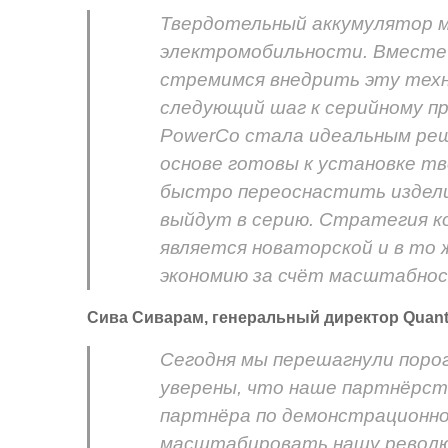
Твердотельный аккумулятор 
электромобильности. Вместе
стремимся внедрить эту тех
следующий шаг к серийному про
PowerCo стала идеальным реш
основе готовы к установке т
быстро переоснастить издели
выйдут в серию. Стратегия к
является новаторской и в то
экономию за счёт масштабнос
Сива Сиварам, генеральный директор Quant
Сегодня мы перешагнули поро
уверены, что наше партнёрств
партнёра по демонстрационно
масштабировать нашу револю