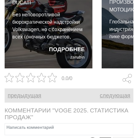
ПРОИЗВОД
DUCATI
МОТОЦИКЛО
Без неповоротливой
Глобальная
бюрократической надстройки
индустрия в
Volkswagen, но с сохранением
пике формы
всех гоночных бюджетов,
Ducati вполне способна
ПОДРОБНЕЕ
расцвести как независимый
zarubin
игрок.
0.0/0
предыдущая
следующая
КОММЕНТАРИИ "VOGE 2025. СТАТИСТИКА
ПРОДАЖ"