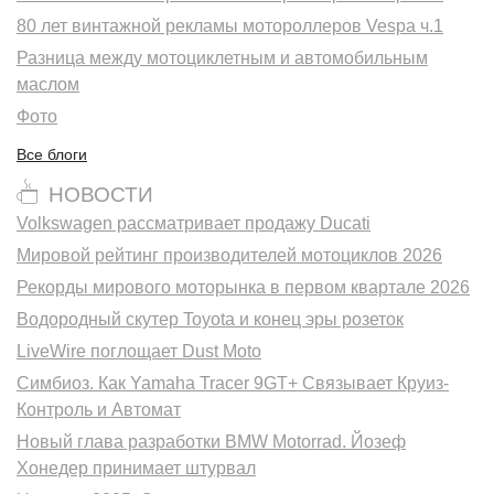
80 лет винтажной рекламы мотороллеров Vespa ч.1
Разница между мотоциклетным и автомобильным
маслом
Фото
Все блоги
НОВОСТИ
Volkswagen рассматривает продажу Ducati
Мировой рейтинг производителей мотоциклов 2026
Рекорды мирового моторынка в первом квартале 2026
Водородный скутер Toyota и конец эры розеток
LiveWire поглощает Dust Moto
Симбиоз. Как Yamaha Tracer 9GT+ Связывает Круиз-
Контроль и Автомат
Новый глава разработки BMW Motorrad. Йозеф
Хонедер принимает штурвал