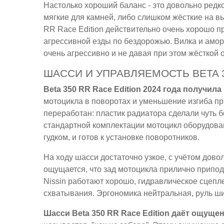
Настолько хороший баланс - это довольно редк
мягкие для камней, либо слишком жёсткие на вы
RR Race Edition действительно очень хорошо пр
агрессивной езды по бездорожью. Вилка и амор
очень агрессивно и не давая при этом жёсткой о
ШАССИ И УПРАВЛЯЕМОСТЬ BETA 3
Beta 350 RR Race Edition 2024 года получил
мотоцикла в поворотах и уменьшение изгиба пр
переработан: пластик радиатора сделали чуть б
стандартной комплектации мотоцикл оборудова
гудком, и готов к установке поворотников.
На ходу шасси достаточно узкое, с учётом дово
ощущается, что зад мотоцикла прилично припод
Nissin работают хорошо, гидравлическое сцепле
схватывания. Эргономика нейтральная, руль ш
Шасси Beta 350 RR Race Edition даёт ощуще