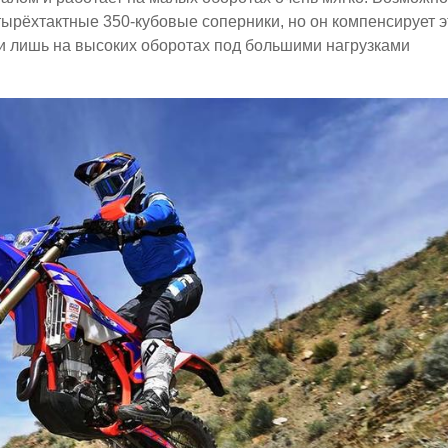
ырёхтактные 350-кубовые соперники, но он компенсирует э
и лишь на высоких оборотах под большими нагрузками