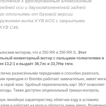
дополнение к фрезерованным алюминиевым
редней оси и двухкомпонентной задней
го отличиями от базовой версии
ружинная вилка KYB AOS с закрытыми
KYB C46.
льянским мотором, что и 350 RR и 350 RR-S.
Этот
льный инжекторный мотор с пальцами-толкателями в
13,2:1 и выдаёт 38,7лс и 33,7Нм тяги.
тлично разнесёнными передачами и способен разогнать
ким приводом от Brembo работает замечательно, имеет мягк
 серой зоне. Удобный переключатель карт ЭБУ позволяет
погоды. Также доступен опциональный трекшн-контроль.
ную линейную характеристику, облегчая езду в условиях
алом и работает на малых оборотах очень мягко. Возможно