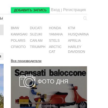
Вход
Регистрация
|
ДОБАВИТЬ ЗАПИСЬ
РЫ
BMW
DUCATI
HONDA
KTM
KAWASAKI
SUZUKI
YAMAHA
HUSQVARNA
POLARIS
CAN AM
STELS
APRILIA
CFMOTO
TRIUMPH
ARCTIC
HARLEY
CAT
DAVIDSON
я
Все производители
ФОТО ДНЯ