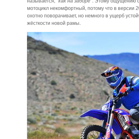
называется,
"как на заборе"
. Этому ощущению сп
мотоцикл некомфортный, потому что в версии 2
охотно поворачивает, но немного в ущерб устой
жёсткости новой рамы.