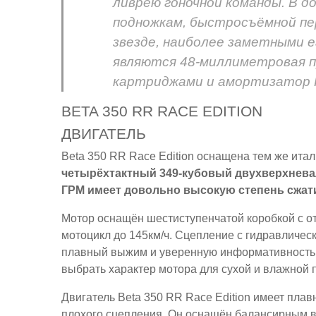
ливрею гоночной команды. В 
подножкам, быстросъёмной пе
звезде, наиболее заметными е
являются 48-миллиметровая п
картриджами и амортизатор 
BETA 350 RR RACE EDITION
ДВИГАТЕЛЬ
Beta 350 RR Race Edition оснащена тем же ита
четырёхтактный 349-кубовый двухверхнева
ГРМ имеет довольно высокую степень сжатия 
Мотор оснащён шестиступенчатой коробкой с о
мотоцикл до 145км/ч. Сцепление с гидравличес
плавный выжим и уверенную информативность в
выбрать характер мотора для сухой и влажной 
Двигатель Beta 350 RR Race Edition имеет плав
плохого сцепления. Он оснащён балансирным в