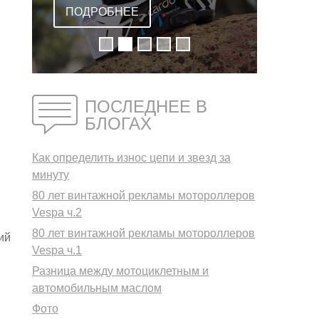
ВСТРОЕННОЙ
ПОДРОБНЕЕ
ГАРНИТУРОЙ
ПОСЛЕДНЕЕ В
БЛОГАХ
Как определить износ цепи и звезд за
минуту
80 лет винтажной рекламы мотороллеров
Vespa ч.2
80 лет винтажной рекламы мотороллеров
ий
Vespa ч.1
Разница между мотоциклетным и
автомобильным маслом
Фото
,