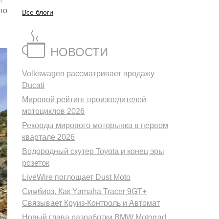
то
Все блоги
НОВОСТИ
Volkswagen рассматривает продажу
Ducati
Мировой рейтинг производителей
мотоциклов 2026
Рекорды мирового моторынка в первом
квартале 2026
Водородный скутер Toyota и конец эры
розеток
LiveWire поглощает Dust Moto
Симбиоз. Как Yamaha Tracer 9GT+
Связывает Круиз-Контроль и Автомат
Новый глава разработки BMW Motorrad.