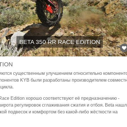
BETA 350 RR RACE EDITION
TION
ляются существенным улучшением относительно компонент
мпонентов KYB были разработаны производителем совмест
цикла.
ace Edition хорошо соответствуют её предназначению -
ирота регулировок сглаживания сжатия и отбоя. Beta нашл
ой подвесок и комфортом без какой-либо жёсткости на