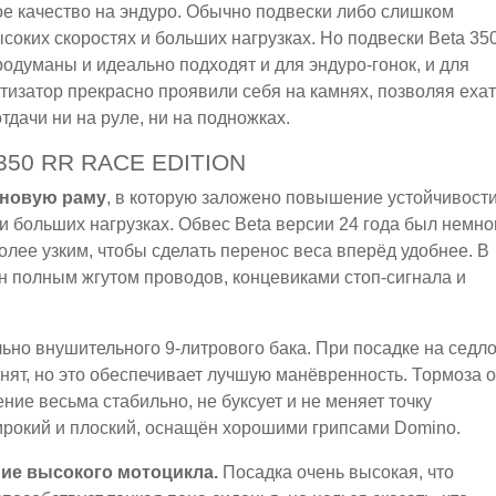
ое качество на эндуро. Обычно подвески либо слишком
соких скоростях и больших нагрузках. Но подвески Beta 35
одуманы и идеально подходят и для эндуро-гонок, и для
тизатор прекрасно проявили себя на камнях, позволяя ехат
тдачи ни на руле, ни на подножках.
50 RR RACE EDITION
а новую раму
, в которую заложено повышение устойчивост
и больших нагрузках. Обвес Beta версии 24 года был немно
олее узким, чтобы сделать перенос веса вперёд удобнее. В
н полным жгутом проводов, концевиками стоп-сигнала и
льно внушительного 9-литрового бака. При посадке на седл
нят, но это обеспечивает лучшую манёвренность. Тормоза о
ние весьма стабильно, не буксует и не меняет точку
ирокий и плоский, оснащён хорошими грипсами Domino.
ние высокого мотоцикла.
Посадка очень высокая, что