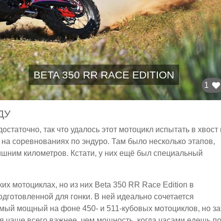
BETA 350 RR RACE EDITION
1
ДУ
статочно, так что удалось этот мотоцикл испытать в хвост 
- на соревнованиях по эндуро. Там было несколько этапов,
ишним километров. Кстати, у них ещё был специальный
их мотоциклах, но из них Beta 350 RR Race Edition в
дготовленной для гонки. В ней идеально сочетается
амый мощный на фоне 450- и 511-кубовых мотоциклов, но за
я чаще всего важнее, чем мощность, когда часами едешь п