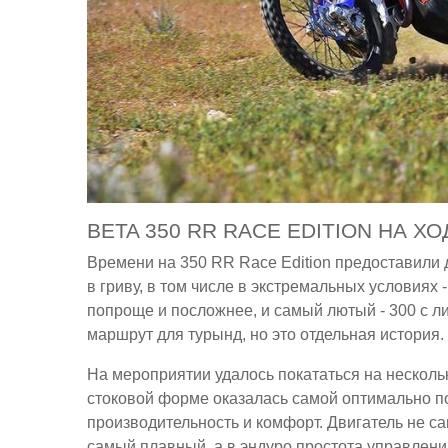
BETA 350 RR RACE EDITION НА ХО
Времени на 350 RR Race Edition предоставили до
в гриву, в том числе в экстремальных условиях 
попроще и посложнее, и самый лютый - 300 с л
маршрут для турынд, но это отдельная история.
На мероприятии удалось покататься на нескольк
стоковой форме оказалась самой оптимально по
производительность и комфорт. Двигатель не с
самый плавный, а в эндуро простота управлени