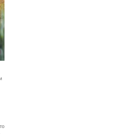
и
то
о