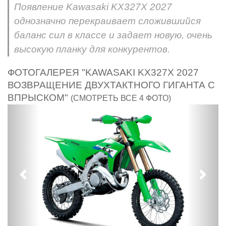
Появление Kawasaki KX327X 2027
однозначно перекраивает сложившийся
баланс сил в классе и задает новую, очень
высокую планку для конкурентов.
ФОТОГАЛЕРЕЯ "KAWASAKI KX327X 2027
ВОЗВРАЩЕНИЕ ДВУХТАКТНОГО ГИГАНТА С
ВПРЫСКОМ"
(СМОТРЕТЬ ВСЕ 4 ФОТО)
Предыдущий
След