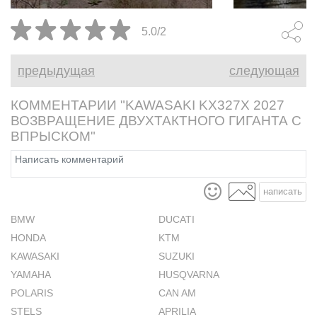
просвет и заехать в класс
эндуро. Выбрали второе.
5.0/2
предыдущая
следующая
КОММЕНТАРИИ "KAWASAKI KX327X 2027
ВОЗВРАЩЕНИЕ ДВУХТАКТНОГО ГИГАНТА С
ВПРЫСКОМ"
написать
BMW
DUCATI
HONDA
KTM
KAWASAKI
SUZUKI
YAMAHA
HUSQVARNA
POLARIS
CAN AM
STELS
APRILIA