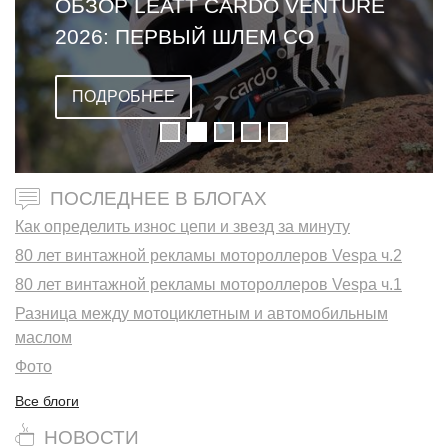
ОБЗОР LEATT CARDO VENTURE
2026: ПЕРВЫЙ ШЛЕМ СО
ВСТРОЕННОЙ ГАРНИТУРОЙ
ПОДРОБНЕЕ
ПОСЛЕДНЕЕ В БЛОГАХ
Как определить износ цепи и звезд за минуту
80 лет винтажной рекламы мотороллеров Vespa ч.2
80 лет винтажной рекламы мотороллеров Vespa ч.1
Разница между мотоциклетным и автомобильным
маслом
Фото
Все блоги
НОВОСТИ