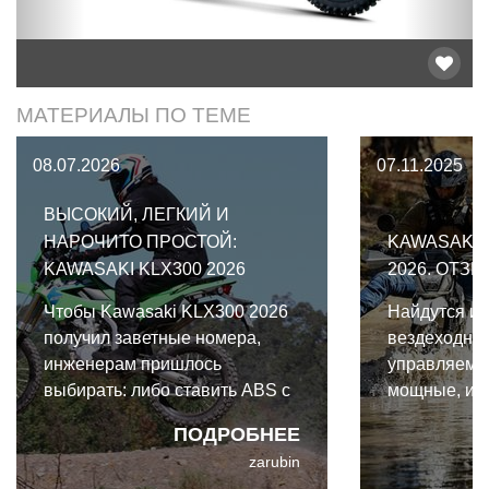
МАТЕРИАЛЫ ПО ТЕМЕ
08.07.2026
07.11.2025
ВЫСОКИЙ, ЛЕГКИЙ И
НАРОЧИТО ПРОСТОЙ:
KAWASAKI 
KAWASAKI KLX300 2026
2026. ОТЗЫ
Чтобы Kawasaki KLX300 2026
Найдутся и 
получил заветные номера,
вездеходные
инженерам пришлось
управляемые
выбирать: либо ставить ABS с
мощные, и д
отключаемой задней системой,
варианты, н
ПОДРОБНЕЕ
наращивая бюджет и вес, либо
Sherpa S 20
zarubin
просто поднять дорожный
улыбку, как 