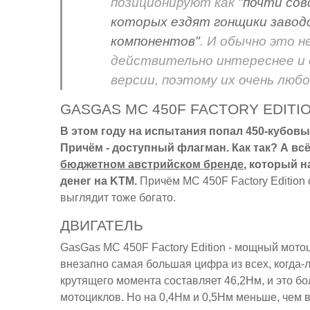
позиционируют как
"почти сов
которых ездят гонщики заводс
компонентов"
. И обычно это н
действительно интереснее и 
версии, поэтому их очень лю
GASGAS MC 450F FACTORY EDITIO
В этом году на испытания попал 450-кубовы
Причём - доступный флагман. Как так? А всё 
бюджетном австрийском бренде
, который н
денег на KTM.
Причём MC 450F Factory Edition 
выглядит тоже богато.
ДВИГАТЕЛЬ
GasGas MC 450F Factory Edition - мощный мотоци
внезапно самая большая цифра из всех, когда-
крутящего момента составляет 46,2Нм, и это б
мотоциклов. Но на 0,4Нм и 0,5Нм меньше, че