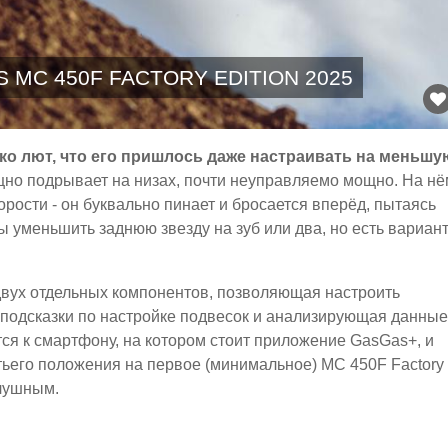
 MC 450F FACTORY EDITION 2025
лько лют, что его пришлось даже настраивать на меньшу
но подрывает на низах, почти неуправляемо мощно. На нё
орости - он буквально пинает и бросается вперёд, пытаясь
ы уменьшить заднюю звезду на зуб или два, но есть вариан
из двух отдельных компонентов, позволяющая настроить
 подсказки по настройке подвесок и анализирующая данные
я к смартфону, на котором стоит приложение GasGas+, и
етьего положения на первое (минимальное) MC 450F Factory
слушным.