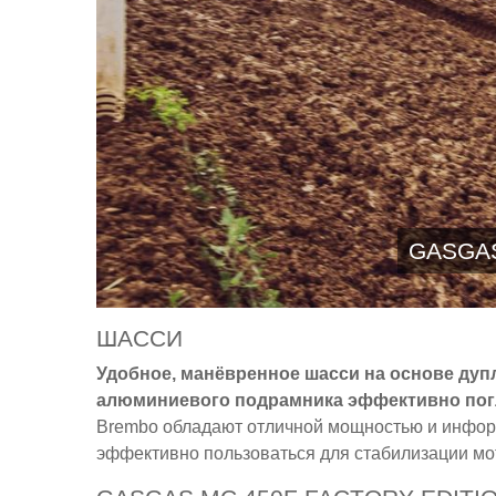
GASGAS
ШАССИ
Удобное, манёвренное шасси на основе ду
алюминиевого подрамника эффективно погл
Brembo обладают отличной мощностью и информ
эффективно пользоваться для стабилизации мо