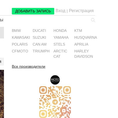
Вход
Регистрация
|
ДОБАВИТЬ ЗАПИСЬ
РЫ
BMW
DUCATI
HONDA
KTM
KAWASAKI
SUZUKI
YAMAHA
HUSQVARNA
POLARIS
CAN AM
STELS
APRILIA
CFMOTO
TRIUMPH
ARCTIC
HARLEY
CAT
DAVIDSON
я
Все производители