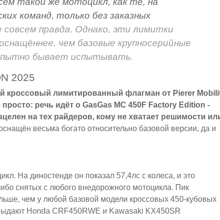
сем такой же мотоцикл, как те, на
ких команд, только без заказных
е совсем правда. Однако, эти лимитки
оснащённее, чем базовые крупносерийные
бопытно бывает испытывать.
N 2025
й кроссовый лимитированный флагман от Pierer Mobilit
просто: речь идёт о GasGas MC 450F Factory Edition -
ацелен на тех райдеров, кому не хватает решимости ил
оснащён весьма богато относительно базовой версии, да и
кл. На диностенде он показал 57,4лс с колеса, и это
либо снятых с любого внедорожного мотоцикла. Пик
ольше, чем у любой базовой модели кроссовых 450-кубовых
м выдают Honda CRF450RWE и Kawasaki KX450SR