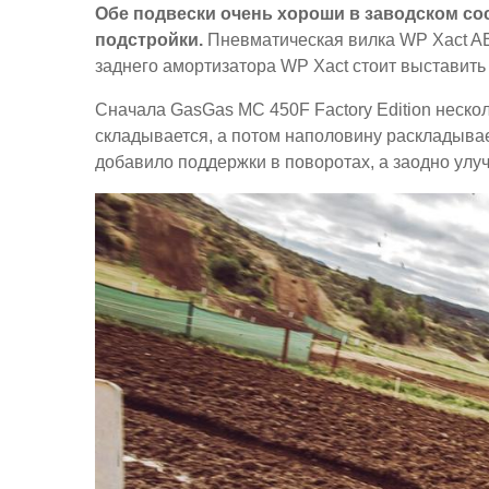
Обе подвески очень хороши в заводском со
подстройки.
Пневматическая вилка WP Xact AER
заднего амортизатора WP Xact стоит выставит
Сначала GasGas MC 450F Factory Edition нескол
складывается, а потом наполовину раскладывает
добавило поддержки в поворотах, а заодно улуч