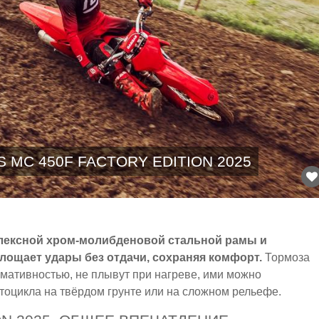
 MC 450F FACTORY EDITION 2025
плексной хром-молибденовой стальной рамы и
ощает удары без отдачи, сохраняя комфорт.
Тормоза
ативностью, не плывут при нагреве, ими можно
тоцикла на твёрдом грунте или на сложном рельефе.