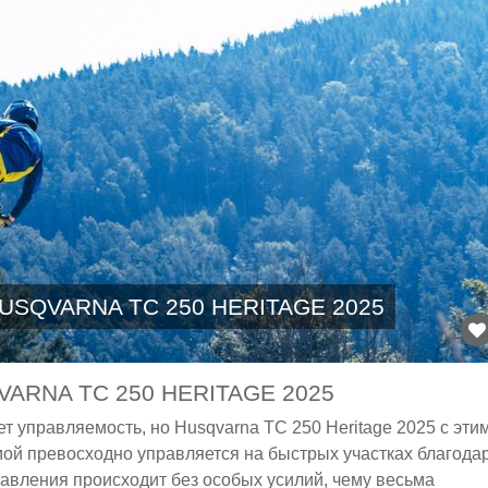
USQVARNA TC 250 HERITAGE 2025
RNA TC 250 HERITAGE 2025
ет управляемость, но Husqvarna TC 250 Heritage 2025 с эти
мой превосходно управляется на быстрых участках благода
авления происходит без особых усилий, чему весьма