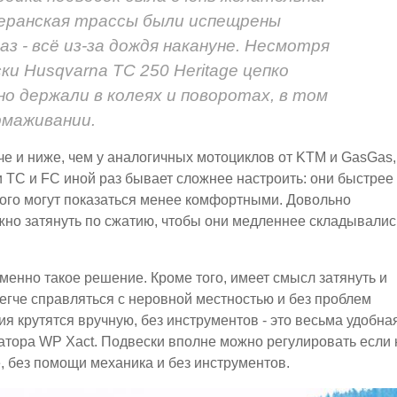
теранская трассы были испещрены
аз - всё из-за дождя накануне. Несмотря
и Husqvarna TC 250 Heritage цепко
о держали в колеях и поворотах, в том
рмаживании.
е и ниже, чем у аналогичных мотоциклов от KTM и GasGas,
ии TC и FC иной раз бывает сложнее настроить: они быстрее
этого могут показаться менее комфортными. Довольно
ужно затянуть по сжатию, чтобы они медленнее складывалис
менно такое решение. Кроме того, имеет смысл затянуть и
легче справляться с неровной местностью и без проблем
ия крутятся вручную, без инструментов - это весьма удобна
атора WP Xact. Подвески вполне можно регулировать если 
е, без помощи механика и без инструментов.