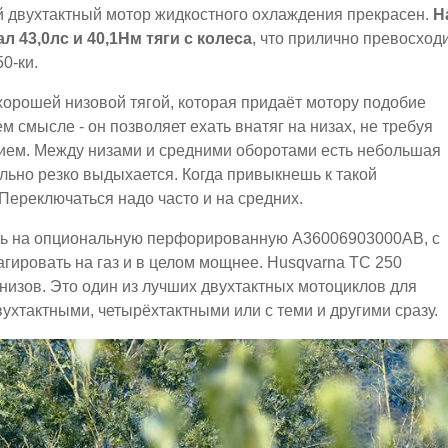
 двухтактный мотор жидкостного охлаждения прекрасен.
Н
л 43,0лс и 40,1Нм тяги с колеса
, что прилично превосход
50-ки.
 хорошей низовой тягой, которая придаёт мотору подобие
 смысле - он позволяет ехать внатяг на низах, не требуя
нием. Между низами и средними оборотами есть небольшая
ольно резко выдыхается. Когда привыкнешь к такой
 Переключаться надо часто и на средних.
ть на опциональную перфорированную A36006903000AB, с
агировать на газ и в целом мощнее. Husqvarna TC 250
х низов. Это один из лучших двухтактных мотоциклов для
вухтактными, четырёхтактными или с теми и другими сразу.