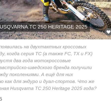
USQVARNA TC 250 HERITAGE 2025
появилась на двухтактных кроссовых
ду, когда серия TC (а также FC, TX и FX)
пустя два года мотокроссовые
 австрийско-шведского бренда получили
ду поколениями. А ещё для них
но как для эндуро и дуал-спортов. Что же
ая Husqvarna TC 250 Heritage 2025 года?
5