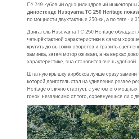
Её 249-кубовый одноцилиндровый инжекторный
диностенде Husqvarna TC 250 Heritage показа
по мощности двухтактные 250-ки, а по тяге - и 3
Двигатель Husqvarna TC 250 Heritage обладает
четырёхтактной характеристики в самом хорошем
крутить до высоких оборотов и травить сцепле
заминка, затем мотор оживает, а на верхах дов
характеристике, она становится очень удобной.
Штатную крышку аирбокса лучше сразу замени
которой двигатель стал на удивление резвее ре
Heritage отлично стартует, с учётом его мощны
гонок, независимо от того, соревнуешься ли с д