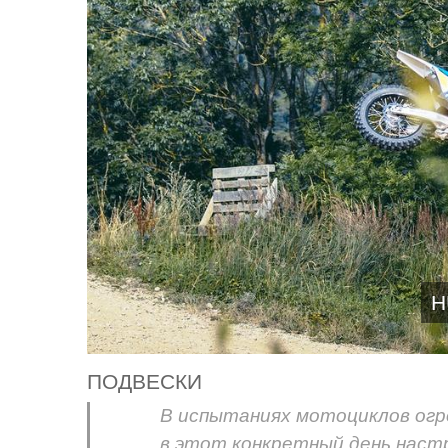
H
ПОДВЕСКИ
В испытаниях мотоциклов огр
в этот конкретный день настр