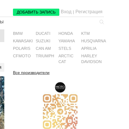
Вход
Регистрация
|
ДОБАВИТЬ ЗАПИСЬ
РЫ
BMW
DUCATI
HONDA
KTM
KAWASAKI
SUZUKI
YAMAHA
HUSQVARNA
POLARIS
CAN AM
STELS
APRILIA
CFMOTO
TRIUMPH
ARCTIC
HARLEY
CAT
DAVIDSON
я
Все производители