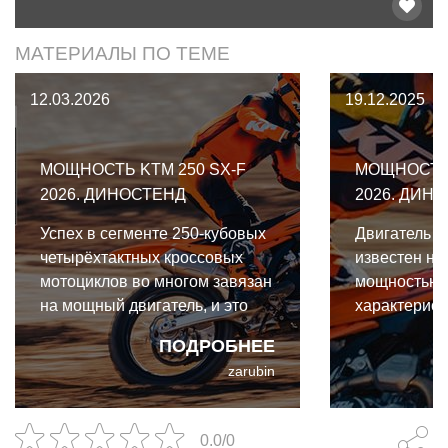
МАТЕРИАЛЫ ПО ТЕМЕ
12.03.2026
19.12.2025
МОЩНОСТЬ KTM 250 SX-F
МОЩНОСТЬ 
2026. ДИНОСТЕНД
2026. ДИН
Успех в сегменте 250-кубовых
Двигатель K
четырёхтактных кроссовых
известен не
мотоциклов во многом завязан
мощностью, 
на мощный двигатель, и это
характерист
одна из причин, по которой
ПОДРОБНЕЕ
KTM 250 SX-F из года в год
zarubin
остаётся в лидерах.
0.0/0