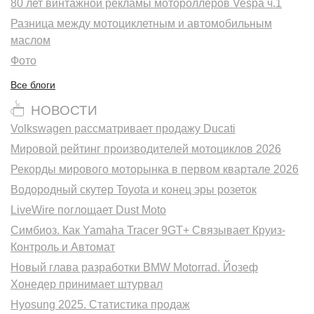
80 лет винтажной рекламы мотороллеров Vespa ч.1
Разница между мотоциклетным и автомобильным
маслом
Фото
Все блоги
НОВОСТИ
Volkswagen рассматривает продажу Ducati
Мировой рейтинг производителей мотоциклов 2026
Рекорды мирового моторынка в первом квартале 2026
Водородный скутер Toyota и конец эры розеток
LiveWire поглощает Dust Moto
Симбиоз. Как Yamaha Tracer 9GT+ Связывает Круиз-
Контроль и Автомат
Новый глава разработки BMW Motorrad. Йозеф
Хонедер принимает штурвал
Hyosung 2025. Статистика продаж