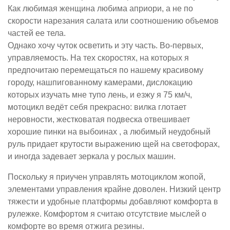
Как любимая женщина любима априори, а не по
скорости нарезания салата или соотношению объемов
частей ее тела.
Однако хочу чуток осветить и эту часть. Во-первых,
управляемость. На тех скоростях, на которых я
предпочитаю перемещаться по нашему красивому
городу, нашпигованному камерами, дислокацию
которых изучать мне тупо лень, и езжу я 75 км/ч,
мотоцикл ведёт себя прекрасно: вилка глотает
неровности, жестковатая подвеска отвешивает
хорошие пинки на выбоинах , а любимый неудобный
руль придает крутости выражению щей на светофорах,
и иногда задевает зеркала у рослых машин.
Поскольку я приучен управлять мотоциклом жопой,
элементами управления крайне доволен. Низкий центр
тяжести и удобные платформы добавляют комфорта в
рулежке. Комфортом я считаю отсутствие мыслей о
комфорте во время отжига резины.