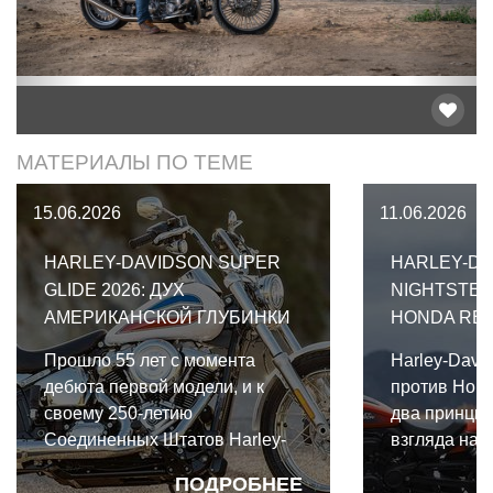
МАТЕРИАЛЫ ПО ТЕМЕ
15.06.2026
11.06.2026
HARLEY-DAVIDSON SUPER
HARLEY-DA
GLIDE 2026: ДУХ
NIGHTSTER
АМЕРИКАНСКОЙ ГЛУБИНКИ
HONDA REB
Прошло 55 лет с момента
Harley-David
дебюта первой модели, и к
против Hond
своему 250-летию
два принци
Соединенных Штатов Harley-
взгляда на
Davidson подготовил особый
круизер с у
ПОДРОБНЕЕ
подарок — Harley-Davidson
силовыми у