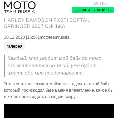
МЕНЮ
ДОБАВИТЬ ЗАПИСЬ
HARLEY DAVIDSON FXSTI SOFTAIL
SPRINGER 2007 СИНЬКА
10.12.2020 [16:08],
mototeamrussia
галерея
Каждый, кто увидит мой байк до того,
как встретится со мной, уже будет
иметь обо мне представление.
Это и есть смысл кастомайзинга – сделать такой байк,
который производил бы на меня впечатление, какое бы
я хотел производить на людей вокруг.