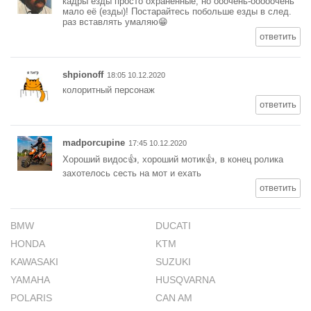
кадры езды просто охраненные, но ооочень-ооооочень
мало её (езды)! Постарайтесь побольше езды в след.
раз вставлять умаляю😁
ответить
shpionoff
18:05 10.12.2020
колоритный персонаж
ответить
madporcupine
17:45 10.12.2020
Хороший видос👍, хороший мотик👍, в конец ролика
захотелось сесть на мот и ехать
ответить
BMW
DUCATI
HONDA
KTM
KAWASAKI
SUZUKI
YAMAHA
HUSQVARNA
POLARIS
CAN AM