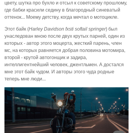
цвету, шутка про бухло и отсыл к советскому прошлому,
где бабки красили седину в благородный синеватый
оттенок... Моему детству, когда мечтал о мотоцикле.
Этот байк (
Harley Davidson fxsti softail springer
) был
унаследован мною после двух крутых парней, один из
которых - автор этого моцерта, жесткий парень, член
мс, на которых равняется добрая половина мотомира,
второй - крутой автогонщик и задира,
интеллигентнейший человек, джентльмен. А достался
мне этот байк чудом. И авторы этого чуда родные
теперь мне люди...