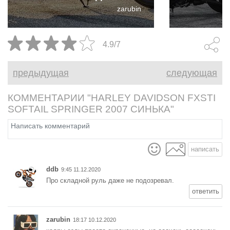
zarubin
Super Glide 2026, выпущенный
ограниченным тиражом в 2500
экземпляров на платформе
4.9/7
Softail.
предыдущая
следующая
КОММЕНТАРИИ "HARLEY DAVIDSON FXSTI
SOFTAIL SPRINGER 2007 СИНЬКА"
написать
ddb
9:45 11.12.2020
Про складной руль даже не подозревал.
ответить
zarubin
18:17 10.12.2020