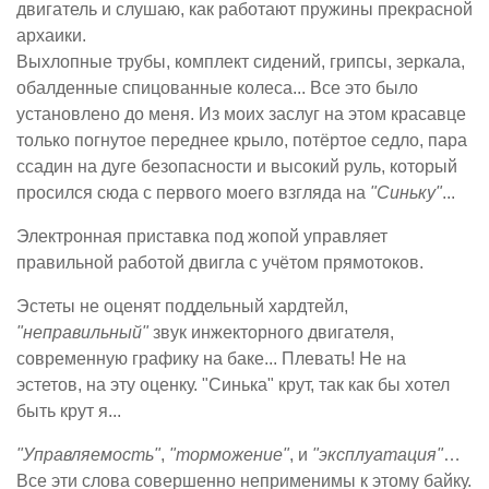
двигатель и слушаю, как работают пружины прекрасной
архаики.
Выхлопные трубы, комплект сидений, грипсы, зеркала,
обалденные спицованные колеса... Все это было
установлено до меня. Из моих заслуг на этом красавце
только погнутое переднее крыло, потёртое седло, пара
ссадин на дуге безопасности и высокий руль, который
просился сюда с первого моего взгляда на
"Синьку"
...
Электронная приставка под жопой управляет
правильной работой двигла с учётом прямотоков.
Эстеты не оценят поддельный хардтейл,
"неправильный"
звук инжекторного двигателя,
современную графику на баке... Плевать! Не на
эстетов, на эту оценку. "Синька" крут, так как бы хотел
быть крут я...
"Управляемость"
,
"торможение"
, и
"эксплуатация"
…
Все эти слова совершенно неприменимы к этому байку.