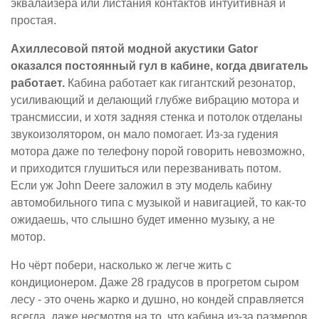
эквалайзера или листания контактов интуитивная и
простая.
Ахиллесовой пятой модной акустики Gator
оказался постоянный гул в кабине, когда двигатель
работает.
Кабина работает как гигантский резонатор,
усиливающий и делающий глубже вибрацию мотора и
трансмиссии, и хотя задняя стенка и потолок отделаны
звукоизолятором, он мало помогает. Из-за гудения
мотора даже по телефону порой говорить невозможно,
и приходится глушиться или перезванивать потом.
Если уж John Deere заложил в эту модель кабину
автомобильного типа с музыкой и навигацией, то как-то
ожидаешь, что слышно будет именно музыку, а не
мотор.
Но чёрт побери, насколько ж легче жить с
кондиционером. Даже 28 градусов в прогретом сыром
лесу - это очень жарко и душно, но кондей справляется
всегда, даже несмотря на то, что кабина из-за размеров