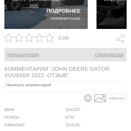
комфортно в кабине в течение
Модели midni
ПОДРОБНЕЕ
всего года. Две модели могут
и midnight b
mototeamrussia
подарить именно такой
созданы дл
уровень комфорта: 2019
john deer gat
Polaris Ranger XP 1000
0.0/0
Northstar Edition и John Deere
Gator XUV835M HVAC.
предыдущая
следующая
КОММЕНТАРИИ "JOHN DEERE GATOR
XUV835R 2022. ОТЗЫВ"
написать
BMW
DUCATI
HONDA
KTM
KAWASAKI
SUZUKI