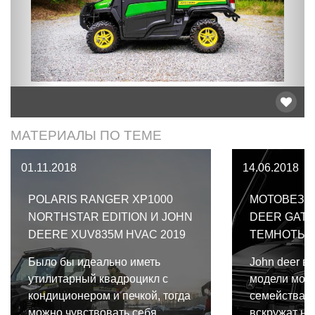
МАТЕРИАЛЫ ПО ТЕМЕ
01.11.2018
14.06.2018
POLARIS RANGER XP1000
МОТОВЕЗД
NORTHSTAR EDITION И JOHN
DEER GATO
DEERE XUV835M HVAC 2019
ТЕМНОТЫ
Было бы идеально иметь
John deer в
утилитарный квадроцикл с
модели мот
кондиционером и печкой, тогда
семейства g
можно чувствовать себя
вскружат не