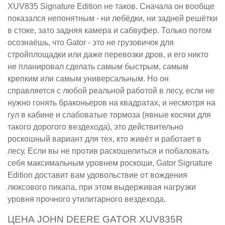
XUV835 Signature Edition не таков. Сначала он вообще
показался непонятным - ни лебёдки, ни задней решётки
в стоке, зато задняя камера и сабвуфер. Только потом
осознаёшь, что Gator - это не грузовичок для
стройплощадки или даже перевозки дров, и его никто
не планировал сделать самым быстрым, самым
крепким или самым универсальным. Но он
справляется с любой реальной работой в лесу, если не
нужно гонять браконьеров на квадратах, и несмотря на
гул в кабине и слабоватые тормоза (явные косяки для
такого дорогого вездехода), это действительно
роскошный вариант для тех, кто живёт и работает в
лесу. Если вы не против раскошелиться и побаловать
себя максимальным уровнем роскоши, Gator Signature
Edition доставит вам удовольствие от вождения
люксового пикапа, при этом выдерживая нагрузки
уровня прочного утилитарного вездехода.
ЦЕНА JOHN DEERE GATOR XUV835R