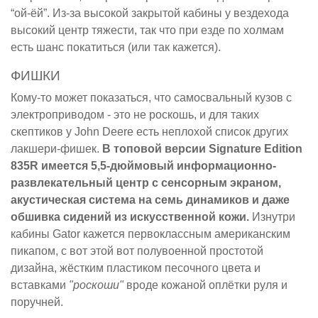
“ой-ёй”. Из-за высокой закрытой кабины у вездехода
высокий центр тяжести, так что при езде по холмам
есть шанс покатиться (или так кажется).
ФИШКИ
Кому-то может показаться, что самосвальный кузов с
электроприводом - это не роскошь, и для таких
скептиков у John Deere есть неплохой список других
лакшери-фишек.
В топовой версии Signature Edition
835R имеется 5,5-дюймовый информационно-
развлекательный центр с сенсорным экраном,
акустическая система на семь динамиков и даже
обшивка сидений из искусственной кожи.
Изнутри
кабины Gator кажется первоклассным американским
пикапом, с вот этой вот полувоенной простотой
дизайна, жёстким пластиком песочного цвета и
вставками
"роскоши"
вроде кожаной оплётки руля и
поручней.