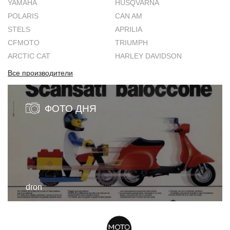
YAMAHA
HUSQVARNA
POLARIS
CAN AM
STELS
APRILIA
CFMOTO
TRIUMPH
ARCTIC CAT
HARLEY DAVIDSON
Все производители
ФОТО ДНЯ
dron