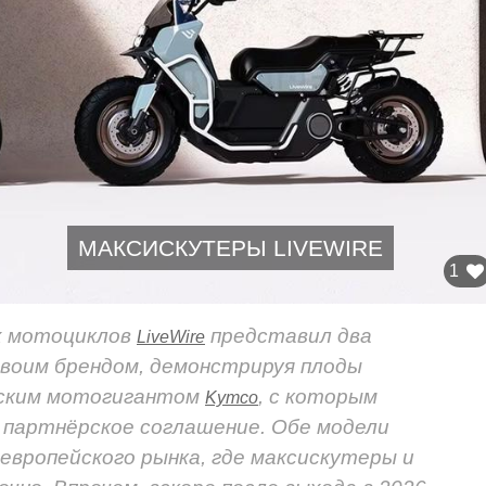
МАКСИСКУТЕРЫ LIVEWIRE
1
х мотоциклов
представил два
LiveWire
своим брендом, демонстрируя плоды
ьским мотогигантом
, с которым
Kymco
ли партнёрское соглашение. Обе модели
 европейского рынка, где максискутеры и