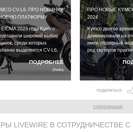
MCO CV-L6. ПРО НОВИНКУ
ПРО НОВЫЕ KYMCO
 НОВУЮ ПЛАТФОРМУ
2024
 EICMA 2023 года Kymco
Kymco долгое врем
едставили широкий выбор
доминировали на эт
винок, среди которых
имея обширный мо
обенно выделяется CV-L6.
ряд скутеров практи
mco заявляют, что новый
любой кубатуры. На
ПОДРОБНЕЕ
ПО
-L6 подходит как для
модельный год их пр
zheka
родской повседневной езды,
спортивная модель 
к и для дальнобойного
обновлена и вновь 
едорожного туризма.
сразу в двух кубатур
поделиться
150 кубических сант
следующая
РЫ LIVEWIRE В СОТРУДНИЧЕСТВЕ С