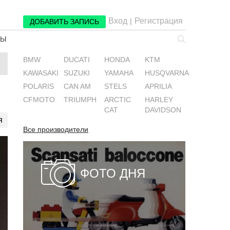
Вход
Регистрация
|
ДОБАВИТЬ ЗАПИСЬ
РЫ
BMW
DUCATI
HONDA
KTM
KAWASAKI
SUZUKI
YAMAHA
HUSQVARNA
POLARIS
CAN AM
STELS
APRILIA
CFMOTO
TRIUMPH
ARCTIC
HARLEY
CAT
DAVIDSON
я
Все производители
ФОТО ДНЯ