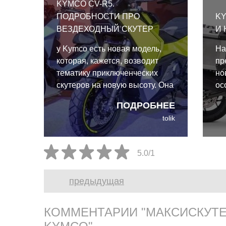
KYMCO CV-R5.
ПОДРОБНОСТИ ПРО
KY
ВЕЗДЕХОДНЫЙ СКУТЕР
И
у Kymco есть новая модель,
На
которая, кажется, возводит
пр
тематику приключенческих
но
скутеров на новую высоту. Она
ос
называется CV-R5 и на первый
Ky
ПОДРОБНЕЕ
взгляд сложно сказать, это ещё
CV
tolik
скутер или уже мотоцикл-
го
турэндуро.
та
вс
5.0/1
предыдущая
КОММЕНТАРИИ "МАКСИСКУТЕ