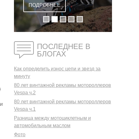
ВСТРОЕННОЙ
ПОДРОБНЕЕ
ГАРНИТУРОЙ
ПОСЛЕДНЕЕ В
БЛОГАХ
Как определить износ цепи и звезд за
минуту
80 лет винтажной рекламы мотороллеров
ё
Vespa ч.2
80 лет винтажной рекламы мотороллеров
ти
Vespa ч.1
Разница между мотоциклетным и
автомобильным маслом
Фото