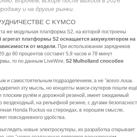
чно. Впрочем, вскоре после выхода в 2026
родажу и на другие рынки.
РУДНИЧЕСТВЕ С KYMCO
 та же модульная платформа S2, на которой построены
 агрегат платформы S2 оснащается аккумулятором на
 зависимости от модели.
При использовании зарядников
20 до 80 процентов составит 5,9 часов и 78 минут
рмы, то по данным LiveWire,
S2 Mulholland способен
ным и самостоятельным подразделением, а не
"всего лишь
 подкрепил эту мысль, но концепты макси-скутеров пошли ещ
ее плоским рулём и дорожной резиной, имеет ожидаемый
о вездеходный, на рельефной резине, с дугами безопаснос
ичная Honda Ruckus на стероидах, в хорошем смысле,
яет повседневного удобства.
т выглядеть новые электроскутеры, их разработка открывает
но, что
"новое соглашение является расширением