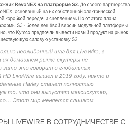
ожник RevoNEX на платформе S2
. До своего партнёрства
voNEX, основанный на их собственной электрической
 коробкой передач и сцеплением. Но от этого плана
атформы S3 - более дешёвой версии модульной платформы
но, что Kymco предпочли вывести новый продукт на рынок
существующую силовую установку S2.
ольно неожиданный шаг для LiveWire, в
а их домашнем рынке скутеры не
о зато это говорит о глобальных
 HD LiveWire вышел в 2019 году, никто и
зделение Harley станет полностью
уж то, что они выпустят максискутер,
ymco… Этот мир меняется слишком
Ы LIVEWIRE В СОТРУДНИЧЕСТВЕ С