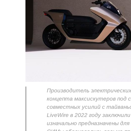
Производитель электрически
концепта максискутеров под 
совместных усилий с тайван
LiveWire в 2022 году заключи
изначально предназначены для