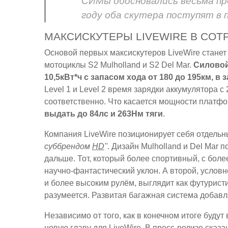
СИМы обосновались весьма про
году оба скутера поступят в п
МАКСИСКУТЕРЫ LIVEWIRE В СОТ
Основой первых максискутеров LiveWire станет
мотоциклы S2 Mulholland и S2 Del Mar.
Силовой
10,5кВт*ч с запасом хода от 180 до 195км, в
Level 1 и Level 2 время зарядки аккумулятора с 
соответственно. Что касается мощности платфо
выдать до 84лс и 263Нм тяги
.
Компания LiveWire позиционирует себя отдель
суббрендом
HD
"
. Дизайн Mulholland и Del Mar
дальше. Тот, который более спортивный, с бол
научно-фантастический уклон. А второй, условн
и более высоким рулём, выглядит как футурист
разумеется. Развитая багажная система добавл
Независимо от того, как в конечном итоге буду
новую главу для LiveWire. В пресс-релизе сказа