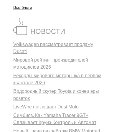
Все блоги
НОВОСТИ
Volkswagen рассматривает продажу
Ducati
Мировой рейтинг производителей
мотоциклов 2026
Рекорды мирового моторынка в первом
квартале 2026
Водородный скутер Toyota и конец эры
розеток
LiveWire поглощает Dust Moto
Симбиоз. Как Yamaha Tracer 9GT+
Связывает Круиз-Контроль и Автомат
Новый глава разработки BMW Motorrad.