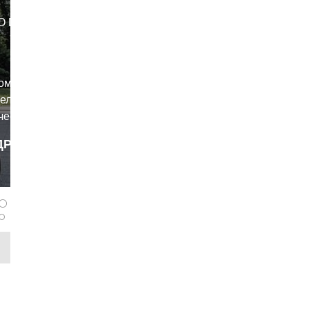
 DINK
я
ом рынке,
дельный
чески
 2024
ДРОБНЕЕ
актичная и
dron
Dink была
выйдет
ах, 125 и
иметров.