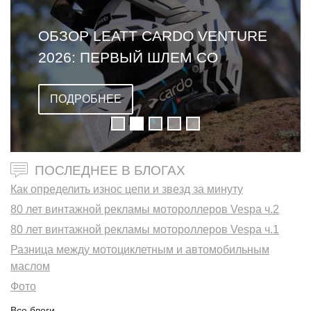
ОБЗОР LEATT CARDO VENTURE
2026: ПЕРВЫЙ ШЛЕМ СО
ВСТРОЕННОЙ ГАРНИТУРОЙ
ПОДРОБНЕЕ
ПОСЛЕДНЕЕ В БЛОГАХ
Как определить износ цепи и звезд за минуту
80 лет винтажной рекламы мотороллеров Vespa ч.2
80 лет винтажной рекламы мотороллеров Vespa ч.1
Разница между мотоциклетным и автомобильным
маслом
Фото
Все блоги