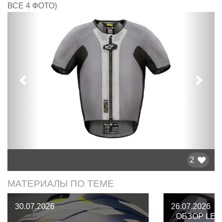
ВСЕ 4 ФОТО)
Предыдущий
След
2
МАТЕРИАЛЫ ПО ТЕМЕ
30.07.2026
26.07.2026
ОБЗОР LEA