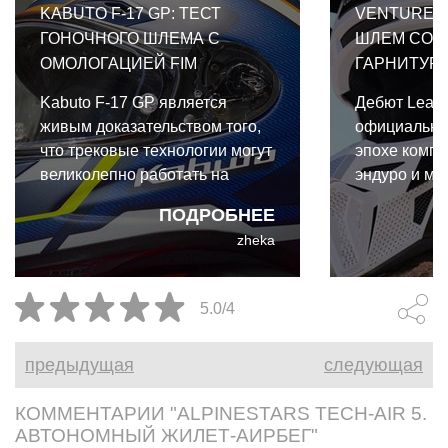
KABUTO F-17 GP: ТЕСТ
VENTURE 2
ГОНОЧНОГО ШЛЕМА С
ШЛЕМ СО 
ОМОЛОГАЦИЕЙ FIM
ГАРНИТУР
Kabuto F-17 GP является
Дебют Leatt
живым доказательством того,
официально
что трековые технологии могут
эпохе компр
великолепно работать на
эндуро и мо
улице. И даже для такого
экипировки.
ПОДРОБНЕЕ
райдера выходного дня, как я,
коллабораци
zheka
преимущества Kabuto F-17 GP
Cardo и Leat
абсолютно реальны и
собой первы
неоспоримы.
интегриров
5.0/4
коммуникац
разработан
предыдущая
следующая
бездорожья.
КОММЕНТАРИИ "ALPINESTARS TECH-AIR 5.
АВТОНОМНЫЙ ЖИЛЕТ-АИРБЕГ"