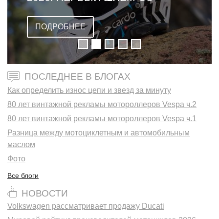
ВСТРОЕННОЙ ГАРНИТУРОЙ
ПОДРОБНЕЕ
ПОСЛЕДНЕЕ В БЛОГАХ
Как определить износ цепи и звезд за минуту
80 лет винтажной рекламы мотороллеров Vespa ч.2
80 лет винтажной рекламы мотороллеров Vespa ч.1
Разница между мотоциклетным и автомобильным
маслом
Фото
Все блоги
НОВОСТИ
Volkswagen рассматривает продажу Ducati