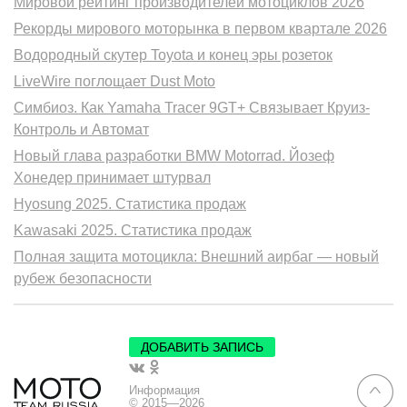
Мировой рейтинг производителей мотоциклов 2026
Рекорды мирового моторынка в первом квартале 2026
Водородный скутер Toyota и конец эры розеток
LiveWire поглощает Dust Moto
Симбиоз. Как Yamaha Tracer 9GT+ Связывает Круиз-
Контроль и Автомат
Новый глава разработки BMW Motorrad. Йозеф
Хонедер принимает штурвал
Hyosung 2025. Статистика продаж
Kawasaki 2025. Статистика продаж
Полная защита мотоцикла: Внешний аирбаг — новый
рубеж безопасности
ДОБАВИТЬ ЗАПИСЬ
Информация
© 2015—2026