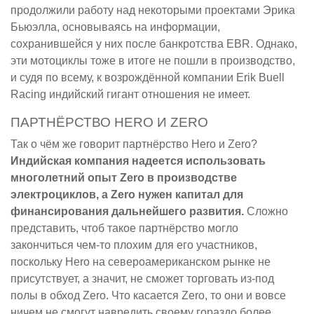
продолжили работу над некоторыми проектами Эрика
Бьюэлла, основываясь на информации,
сохранившейся у них после банкротства EBR. Однако,
эти мотоциклы тоже в итоге не пошли в производство,
и судя по всему, к возрождённой компании Erik Buell
Racing индийский гигант отношения не имеет.
ПАРТНЁРСТВО HERO И ZERO
Так о чём же говорит партнёрство Hero и Zero?
Индийская компания надеется использовать
многолетний опыт Zero в производстве
электроциклов, а Zero нужен капитал для
финансирования дальнейшего развития.
Сложно
представить, чтоб такое партнёрство могло
закончиться чем-то плохим для его участников,
поскольку Hero на североамериканском рынке не
присутствует, а значит, не сможет торговать из-под
полы в обход Zero. Что касается Zero, то они и вовсе
ничем не смогут навредить своему гораздо более