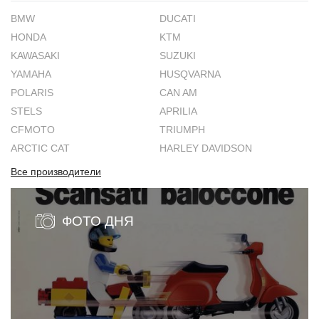
BMW
DUCATI
HONDA
KTM
KAWASAKI
SUZUKI
YAMAHA
HUSQVARNA
POLARIS
CAN AM
STELS
APRILIA
CFMOTO
TRIUMPH
ARCTIC CAT
HARLEY DAVIDSON
Все производители
ФОТО ДНЯ