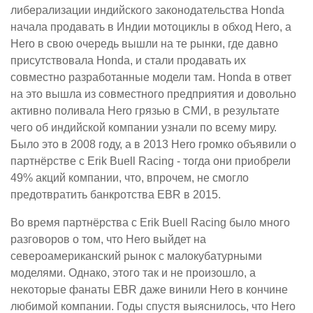
либерализации индийского законодательства Honda
начала продавать в Индии мотоциклы в обход Hero, а
Hero в свою очередь вышли на те рынки, где давно
присутствовала Honda, и стали продавать их
совместно разработанные модели там. Honda в ответ
на это вышла из совместного предприятия и довольно
активно поливала Hero грязью в СМИ, в результате
чего об индийской компании узнали по всему миру.
Было это в 2008 году, а в 2013 Hero громко объявили о
партнёрстве с Erik Buell Racing - тогда они приобрели
49% акций компании, что, впрочем, не смогло
предотвратить банкротства EBR в 2015.
Во время партнёрства с Erik Buell Racing было много
разговоров о том, что Hero выйдет на
североамериканский рынок с малокубатурными
моделями. Однако, этого так и не произошло, а
некоторые фанаты EBR даже винили Hero в кончине
любимой компании. Годы спустя выяснилось, что Hero