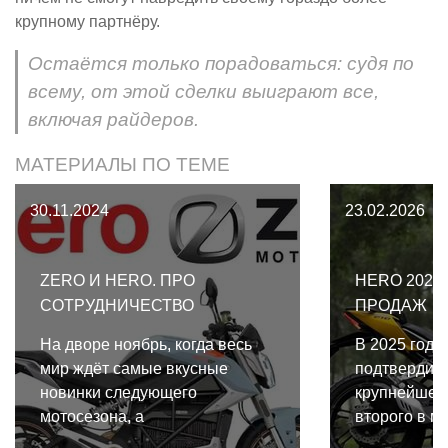
крупному партнёру.
Остаётся только порадоваться: судя по
всему, от этой сделки выиграют все,
включая райдеров.
МАТЕРИАЛЫ ПО ТЕМЕ
30.11.2024
23.02.2026
ZERO И HERO. ПРО
HERO 2025
СОТРУДНИЧЕСТВО
ПРОДАЖ
На дворе ноябрь, когда весь
В 2025 году 
мир ждёт самые вкусные
подтвердила
новинки следующего
крупнейшего
мотосезона, а
второго в м
мотопроизводители публикуют
мотопроизво