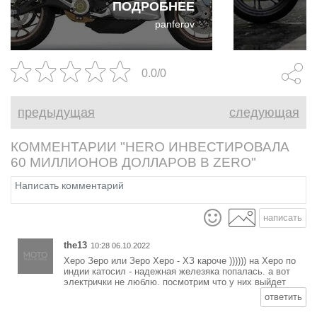
ПОДРОБНЕЕ
квартальные отчёты. В
panferov
недавнем отчёте о доходах
Hero проскочила интересная
новость на электрическую
0.0/0
тематику.
предыдущая
следующая
КОММЕНТАРИИ "HERO ИНВЕСТИРОВАЛА
60 МИЛЛИОНОВ ДОЛЛАРОВ В ZERO"
написать
the13
10:28 06.10.2022
Херо Зеро или Зеро Херо - ХЗ кароче )))))) на Херо по
индии катосил - надежная железяка попалась. а вот
электрички не люблю. посмотрим что у них выйдет
ответить