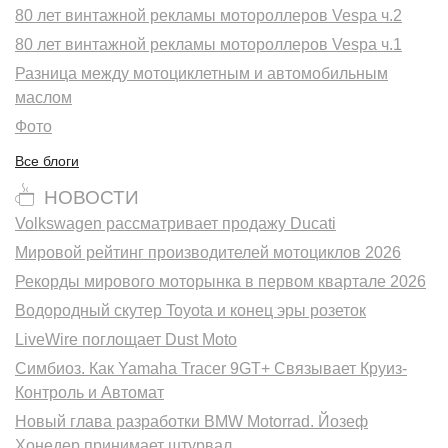
80 лет винтажной рекламы мотороллеров Vespa ч.2
80 лет винтажной рекламы мотороллеров Vespa ч.1
Разница между мотоциклетным и автомобильным
маслом
Фото
Все блоги
НОВОСТИ
Volkswagen рассматривает продажу Ducati
Мировой рейтинг производителей мотоциклов 2026
Рекорды мирового моторынка в первом квартале 2026
Водородный скутер Toyota и конец эры розеток
LiveWire поглощает Dust Moto
Симбиоз. Как Yamaha Tracer 9GT+ Связывает Круиз-
Контроль и Автомат
Новый глава разработки BMW Motorrad. Йозеф
Хонедер принимает штурвал