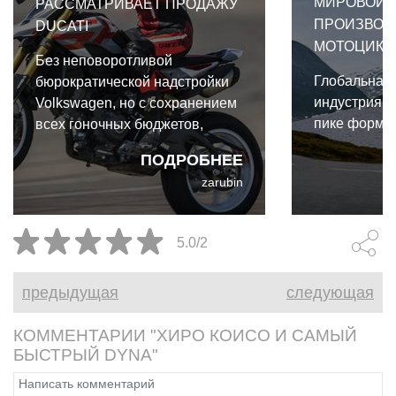
МИРОВОЙ 
РАССМАТРИВАЕТ ПРОДАЖУ
ПРОИЗВОД
DUCATI
МОТОЦИКЛО
Без неповоротливой
Глобальная
бюрократической надстройки
индустрия в
Volkswagen, но с сохранением
пике формы
всех гоночных бюджетов,
Ducati вполне способна
ПОДРОБНЕЕ
расцвести как независимый
zarubin
игрок.
5.0/2
предыдущая
следующая
КОММЕНТАРИИ "ХИРО КОИСО И САМЫЙ
БЫСТРЫЙ DYNA"