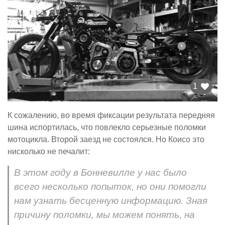
1
К сожалению, во время фиксации результата передняя
шина испортилась, что повлекло серьезные поломки
мотоцикла. Второй заезд не состоялся. Но Коисо это
нисколько не печалит:
В этом году в Бонневилле у нас было
всего несколько попыток, но они помогли
нам узнать бесценную информацию. Зная
причину поломки, мы можем понять, на