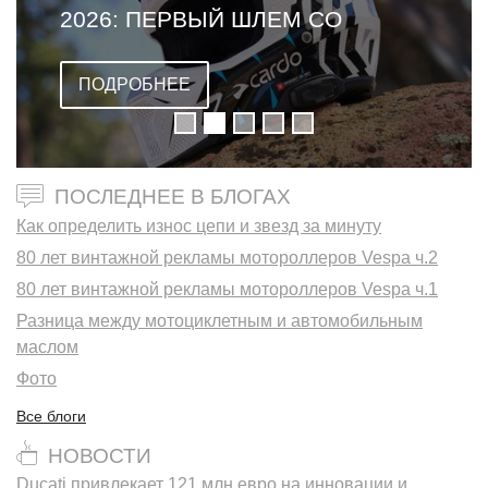
2026: ПЕРВЫЙ ШЛЕМ СО
ВСТРОЕННОЙ ГАРНИТУРОЙ
ПОДРОБНЕЕ
ПОСЛЕДНЕЕ В БЛОГАХ
Как определить износ цепи и звезд за минуту
80 лет винтажной рекламы мотороллеров Vespa ч.2
80 лет винтажной рекламы мотороллеров Vespa ч.1
Разница между мотоциклетным и автомобильным
маслом
Фото
Все блоги
НОВОСТИ
Ducati привлекает 121 млн евро на инновации и