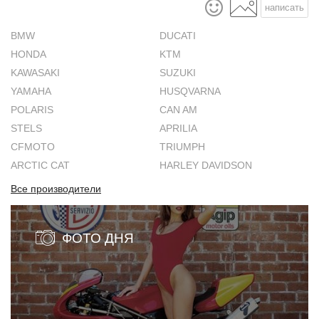
написать
BMW
DUCATI
HONDA
KTM
KAWASAKI
SUZUKI
YAMAHA
HUSQVARNA
POLARIS
CAN AM
STELS
APRILIA
CFMOTO
TRIUMPH
ARCTIC CAT
HARLEY DAVIDSON
Все производители
ФОТО ДНЯ