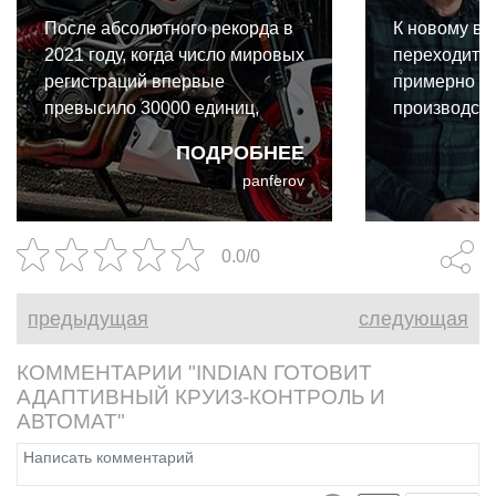
После абсолютного рекорда в
К новому вл
2021 году, когда число мировых
переходит к
регистраций впервые
примерно 90
превысило 30000 единиц,
производст
Indian вступили в
осуществлят
ПОДРОБНЕЕ
четырёхлетний спад. К 2025
Спирит-Лейк
panferov
году количество регистраций
Монтиселло,
упало до 24421 единицы.
сделку такж
дизайна в Б
0.0/0
Швейцария, 
Миннесота.
предыдущая
следующая
КОММЕНТАРИИ "INDIAN ГОТОВИТ
АДАПТИВНЫЙ КРУИЗ-КОНТРОЛЬ И
АВТОМАТ"