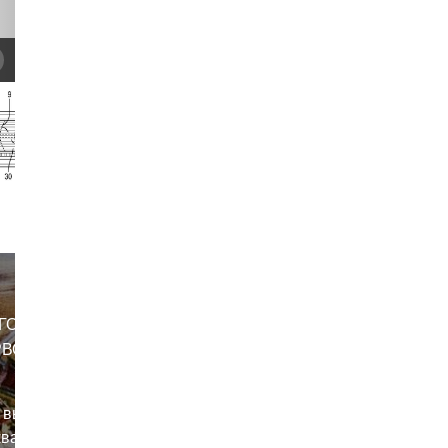
ГО
РВОМ
 выдал
ват на