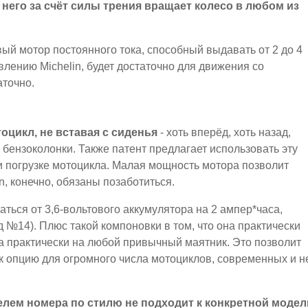
 него за счёт силы трения вращает колесо в любом из
вый мотор постоянного тока, способный выдавать от 2 до 4
влению Michelin, будет достаточно для движения со
аточно.
оцикл, не вставая с сиденья
- хоть вперёд, хоть назад,
о бензоколонки. Также патент предлагает использовать эту
и погрузке мотоцикла. Малая мощность мотора позволит
n, конечно, обязаны позаботиться.
аться от 3,6-вольтового аккумулятора на 2 ампер*часа,
д №14). Плюс такой компоновки в том, что она практически
а практически на любой привычный маятник. Это позволит
ак опцию для огромного числа мотоциклов, современных и н
телем номера по стилю не подходит к конкретной модел