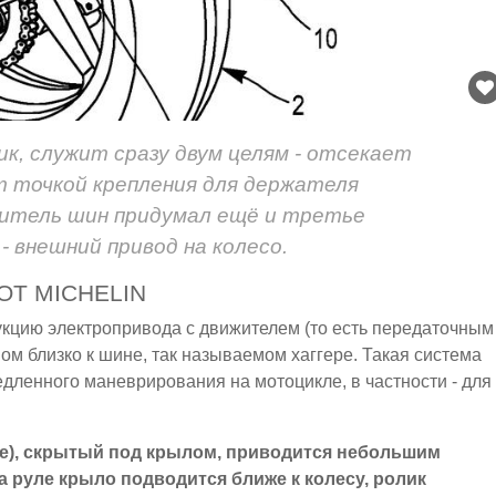
ик, служит сразу двум целям - отсекает
ит точкой крепления для держателя
дитель шин придумал ещё и третье
- внешний привод на колесо.
ОТ MICHELIN
рукцию электропривода с движителем (то есть передаточным
м близко к шине, так называемом хаггере. Такая система
дленного маневрирования на мотоцикле, в частности - для
ме), скрытый под крылом, приводится небольшим
 руле крыло подводится ближе к колесу, ролик