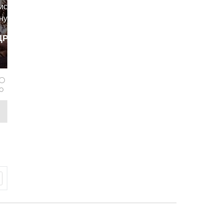
исав в
ную
мя
ДРОБНЕЕ
вые три
panferov
нете
6,8
оциклов,
нный
 11%.