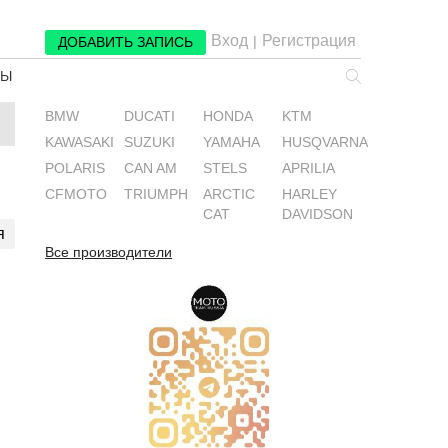
Вход
Регистрация
|
ДОБАВИТЬ ЗАПИСЬ
РЫ
BMW
DUCATI
HONDA
KTM
KAWASAKI
SUZUKI
YAMAHA
HUSQVARNA
POLARIS
CAN AM
STELS
APRILIA
CFMOTO
TRIUMPH
ARCTIC
HARLEY
CAT
DAVIDSON
я
Все производители