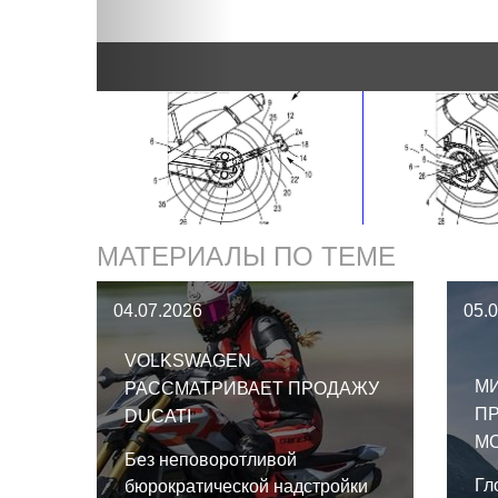
МАТЕРИАЛЫ ПО ТЕМЕ
04.07.2026
05.
VOLKSWAGEN
М
РАССМАТРИВАЕТ ПРОДАЖУ
П
DUCATI
МО
Без неповоротливой
Гл
бюрократической надстройки