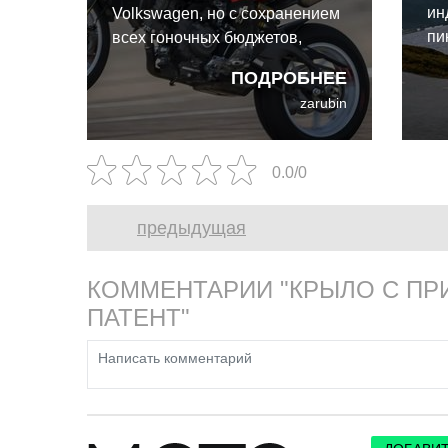
ин
Volkswagen, но с сохранением
пи
всех гоночных бюджетов,
Ducati вполне способна
ПОДРОБНЕЕ
расцвести как независимый
zarubin
игрок.
0.0/0
предыдущая
КОММЕНТАРИИ "КРЫЛО С ПРИ
ПАТЕНТ"