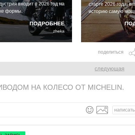
дустрия входит в 2026 год на
старте 2026 года, вп
ке формы.
историю самую мощ
четверть за всё вре
ПОДРОБНЕЕ
ПО
наблюдений. За пер
zheka
месяца по всей пла
зарегистрировано 1
миллиона новых мот
поделиться
что означает увере
двузначный рост на
следующая
ВОДОМ НА КОЛЕСО ОТ MICHELIN.
написать