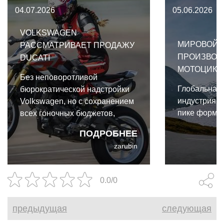
04.07.2026
05.06.2026
VOLKSWAGEN
МИРОВОЙ 
РАССМАТРИВАЕТ ПРОДАЖУ
ПРОИЗВОД
DUCATI
МОТОЦИКЛО
Без неповоротливой
Глобальная
бюрократической надстройки
индустрия в
Volkswagen, но с сохранением
пике формы
всех гоночных бюджетов,
Ducati вполне способна
ПОДРОБНЕЕ
расцвести как независимый
zarubin
игрок.
0.0/0
предыдущая
следующая