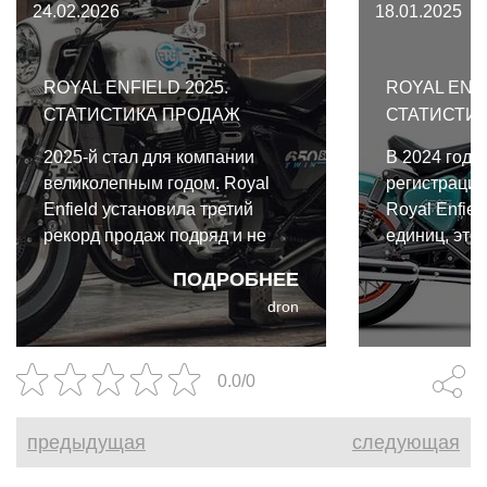
24.02.2026
18.01.2025
ROYAL ENFIELD 2025.
ROYAL ENFI
СТАТИСТИКА ПРОДАЖ
СТАТИСТИ
2025-й стал для компании
В 2024 году
великолепным годом. Royal
регистраций
Enfield установила третий
Royal Enfie
рекорд продаж подряд и не
единиц, это
просто преодолела рубеж в 1
чем в 2023.
ПОДРОБНЕЕ
миллион, а достигла
dron
показателя в 1,18 миллиона
проданных мотоциклов,
продемонстрировав
0.0/0
потрясающий рост в 26,7% на
глобальном уровне.
предыдущая
следующая