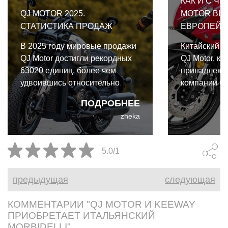
КАК И С Ч
QJ MOTOR 2025.
MOTOR ВЫ
СТАТИСТИКА ПРОДАЖ
ЕВРОПЕЙС
В 2025 году мировые продажи
Китайский м
QJ Motor достигли рекордных
QJ Motor, как
63020 единиц, более чем
принадлежа
удвоившись относительно
компании Qi
предыдущего года.
недавно об
ПОДРОБНЕЕ
выйти на ев
zheka
мотоциклам
именем.
5.0/1
предыдущая
следующая
КОММЕНТАРИИ "QJ MOTOR И KEEWAY
ПРИОБРЕТАЕТ ИТАЛЬЯНСКИЙ
MORBIDELLI"