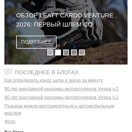
ОБЗОР LEATT CARDO VENTURE
2026: ПЕРВЫЙ ШЛЕМ СО
ВСТРОЕННОЙ ГАРНИТУРОЙ
ПОДРОБНЕЕ
ПОСЛЕДНЕЕ В БЛОГАХ
Как определить износ цепи и звезд за минуту
80 лет винтажной рекламы мотороллеров Vespa ч.2
80 лет винтажной рекламы мотороллеров Vespa ч.1
Разница между мотоциклетным и автомобильным
маслом
Фото
Все блоги