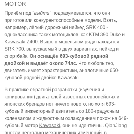
MOTOR
Причём под
"выйти"
подразумевается, что они
приготовили конкурентоспособные модели. Взять,
например, лёгкий дорожный нейкед SRK 400 -
одноклассника таких мотоциклов, как KTM 390 Duke и
Kawasaki Z400. Выше в модельном ряду находится
SRK 700, выпускаемый в двух вариантах, нейкед и
спортбайк.
Он оснащён 693-кубовой рядной
двойкой и выдаёт около 74лс.
Что любопытно,
двигатель имеет характеристики, аналогичные 650-
кубовой рядной двойке Kawasaki.
В практике обратной разработки (изучения и
копирования) двигателей известных европейских и
японских брендов нет ничего нового, но хотя 693-
кубовый инжекторный двигатель со 180-градусным
коленвалом и жидкостным охлаждением похож на 649-
кубовый мотор
Kawasaki
, они не идентичны. QianJiang
внесли несколько механических изменений, в