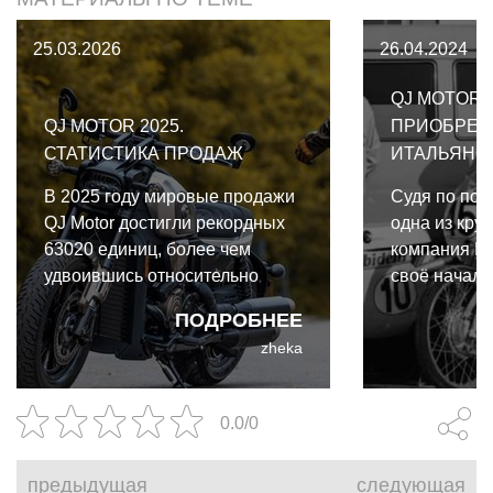
25.03.2026
26.04.2024
QJ MOTOR 
QJ MOTOR 2025.
ПРИОБРЕТ
СТАТИСТИКА ПРОДАЖ
ИТАЛЬЯНСК
В 2025 году мировые продажи
Судя по пос
QJ Motor достигли рекордных
одна из кру
63020 единиц, более чем
компания K
удвоившись относительно
своё начало
предыдущего года.
недавно пр
ПОДРОБНЕЕ
интеллектуа
zheka
итальянский 
0.0/0
предыдущая
следующая