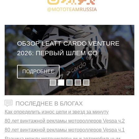
ОБЗОР LEATT CARDO VENTURE
2026: ПЕРВЫЙ ШЛЕМ СО
ВСТРОЕННОЙ ГАРНИТУРОЙ
ПОДРОБНЕЕ
ПОСЛЕДНЕЕ В БЛОГАХ
Как определить износ цепи и звезд за минуту
80 лет винтажной рекламы мотороллеров Vespa ч.2
80 лет винтажной рекламы мотороллеров Vespa ч.1
Разница между мотоциклетным и автомобильным