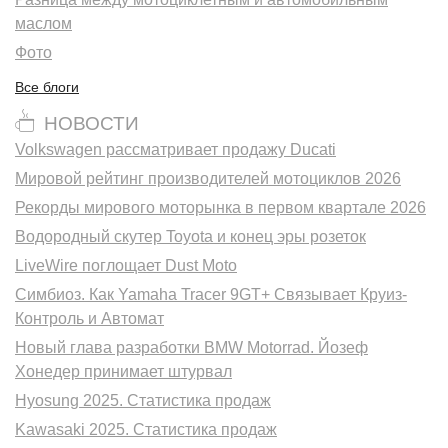
маслом
Фото
Все блоги
НОВОСТИ
Volkswagen рассматривает продажу Ducati
Мировой рейтинг производителей мотоциклов 2026
Рекорды мирового моторынка в первом квартале 2026
Водородный скутер Toyota и конец эры розеток
LiveWire поглощает Dust Moto
Симбиоз. Как Yamaha Tracer 9GT+ Связывает Круиз-
Контроль и Автомат
Новый глава разработки BMW Motorrad. Йозеф
Хонедер принимает штурвал
Hyosung 2025. Статистика продаж
Kawasaki 2025. Статистика продаж