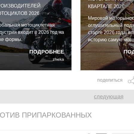
РОИЗВОДИТЕЛЕЙ
КВАРТАЛЕ 2026
ТОЦИКЛОВ 2026
Мировой моторынок
обальная мотоциклетная
оглушительный подх
дустрия входит в 2026 год на
старте 2026 года, вп
ке формы.
историю самую мощ
четверть за всё вре
ПОДРОБНЕЕ
ПО
наблюдений. За пер
zheka
месяца по всей пла
зарегистрировано 1
миллиона новых мот
поделиться
что означает увере
двузначный рост на
следующая
РОТИВ ПРИПАРКОВАННЫХ