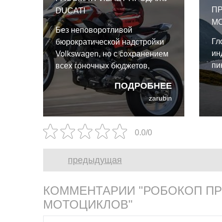
П
DUCATI
МО
Без неповоротливой
Гл
бюрократической надстройки
ин
Volkswagen, но с сохранением
пи
всех гоночных бюджетов,
Ducati вполне способна
ПОДРОБНЕЕ
расцвести как независимый
zarubin
игрок.
0.0/0
предыдущая
КОММЕНТАРИИ "РОБОКОП П
МОТОЦИКЛОВ"