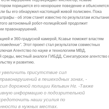
тором порицается его нехорошее поведение и объясняется
если бы его обнаружил настоящий живой полисмен. Пока
штрафы - об этом станет известно по результатам испытани
 этого автономный робот-полицейский продолжит
нии правонарушений.
ией и 360-градусной камерой, Ксавье поможет властям
поведение"
. Этот проект стал результатом совместных
ключая Агентство по науке и технологиям МВД,
 среды, местный аналоги ГИБДД, Сингапурское агентство 
льству и развитию.
н увеличить присутствие сил
правонарушений в пешеходных зонах, -
сил дорожной полиции Кельвин Нг. -Также
ивную информацию о подозрительной
средоточить наши усилия по
онности в нужных местах.