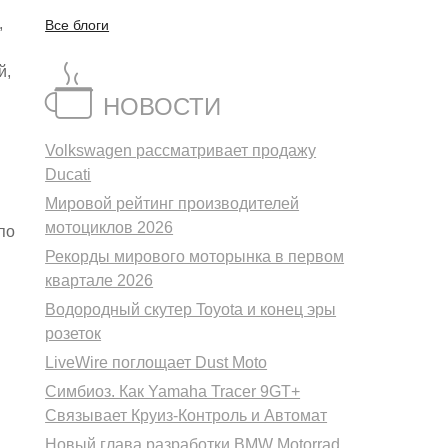
,
Все блоги
й,
НОВОСТИ
Volkswagen рассматривает продажу
Ducati
Мировой рейтинг производителей
мотоциклов 2026
по
Рекорды мирового моторынка в первом
квартале 2026
Водородный скутер Toyota и конец эры
розеток
LiveWire поглощает Dust Moto
Симбиоз. Как Yamaha Tracer 9GT+
Связывает Круиз-Контроль и Автомат
Новый глава разработки BMW Motorrad.