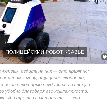
ПОЛИЦЕЙСКИЙ РОБОТ КСАВЬЕ
-первых, ездить на них — это приятно:
ым лицом к миру, ощущение скорости,
отря на некоторые неудобства в плохую
то удобно благодаря его компактности,
овке. А в-третьих, мотоциклы — это