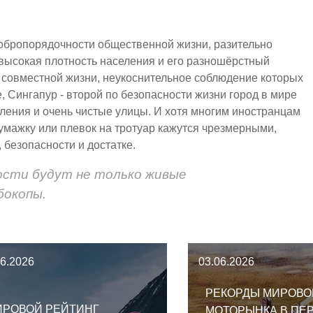
добропорядочности общественной жизни, разительно
: высокая плотность населения и его разношёрстный
 совместной жизни, неукоснительное соблюдение которых
 Сингапур - второй по безопасности жизни город в мире
еления и очень чистые улицы. И хотя многим иностранцам
ажку или плевок на тротуар кажутся чрезмерными,
 безопасности и достатке.
ости будут не только живые
бокопы.
06.2026
03.06.2026
РЕКОРДЫ МИРОВО
ИРОВОЙ РЕЙТИНГ
МОТОРЫНКА В ПЕ