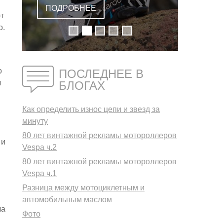
ВСТРОЕННОЙ
ПОДРОБНЕЕ
т
ГАРНИТУРОЙ
о.
о
ПОСЛЕДНЕЕ В
л
БЛОГАХ
Как определить износ цепи и звезд за
минуту
80 лет винтажной рекламы мотороллеров
 и
Vespa ч.2
80 лет винтажной рекламы мотороллеров
Vespa ч.1
Разница между мотоциклетным и
автомобильным маслом
ла
Фото