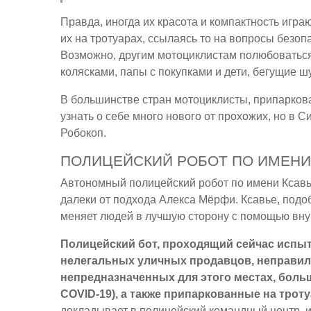
Правда, иногда их красота и компактность игра
их на тротуарах, ссылаясь то на вопросы безоп
Возможно, другим мотоциклистам полюбоваться 
колясками, папы с покупками и дети, бегущие 
В большинстве стран мотоциклисты, припаркова
узнать о себе много нового от прохожих, но в
Робокоп.
ПОЛИЦЕЙСКИЙ РОБОТ ПО ИМЕНИ
Автономный полицейский робот по имени Ксавье
далеки от подхода Алекса Мёрфи. Ксавье, подоб
меняет людей в лучшую сторону с помощью вн
Полицейский бот, проходящий сейчас испыт
нелегальных уличных продавцов, неправил
непредназначенных для этого местах, боль
COVID-19), а также припаркованные на трот
докладывает в полицейский командный центр, и