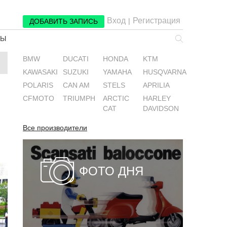
Вход
Регистрация
|
ДОБАВИТЬ ЗАПИСЬ
РЫ
BMW
DUCATI
HONDA
KTM
KAWASAKI
SUZUKI
YAMAHA
HUSQVARNA
POLARIS
CAN AM
STELS
APRILIA
CFMOTO
TRIUMPH
ARCTIC
HARLEY
CAT
DAVIDSON
Все производители
ФОТО ДНЯ