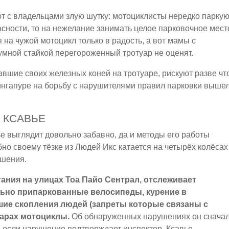
ют с владельцами злую шутку: мотоциклисты нередко паркую
асности, то на нежелание занимать целое парковочное мест
на чужой мотоцикл только в радость, а вот мамы с
шумной стайкой перегороженный тротуар не оценят.
вшие своих железных коней на тротуаре, рискуют разве чт
 Сингапуре на борьбу с нарушителями правил парковки выше
 КСАВЬЕ
 выглядит довольно забавно, да и методы его работы
но своему тёзке из Людей Икс катается на четырёх колёсах
ушения.
ания на улицах Тоа Пайо Сентрал, отслеживает
ьно припаркованные велосипеды, курение в
шие скопления людей (запреты которые связаны с
уарах мотоциклы.
Об обнаруженных нарушениях он снача
 если нарушение подтверждает инспектор, Ксавье