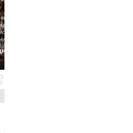
 выдал
ват на
исав в
ную
мя
ДРОБНЕЕ
вые три
panferov
нете
6,8
оциклов,
нный
 11%.